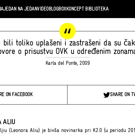
MA
JEDAN NA JEDAN
VIDEO
BLOGBOX
KONCEPT BIBLIOTEKA
 bili toliko uplašeni i zastrašeni da su čak
ovore o prisustvu OVK u određenim zonama
Karla del Ponte, 2009
RE ON FACEBOOK
SHARE ON T
 ALIU
ljiu (Leonora Aliu) je bivša novinarka pri K2.0 (u periodu 20