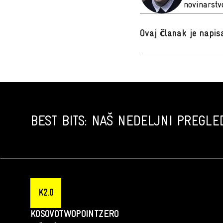
novinarstvo
Ovaj članak je napi
BEST BITS: NAŠ NEDELJNI PREGLED
K2.0
KOSOVOTWOPOINTZERO