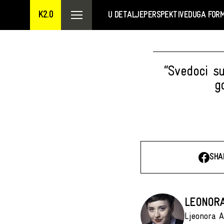
K2.0
U DETALJE
PERSPEKTIVE
DUGA FOR
“Svedoci su
g
SHA
LEONORA
Ljeonora A