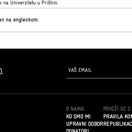
 na Univerzitetu u Prištini.
san na engleskom
.
.
O NAMA
POVEŽI SE 
KO SMO MI
PRAVILA KO
UPRAVNI ODBOR
REPUBLIKAC
DONATORI