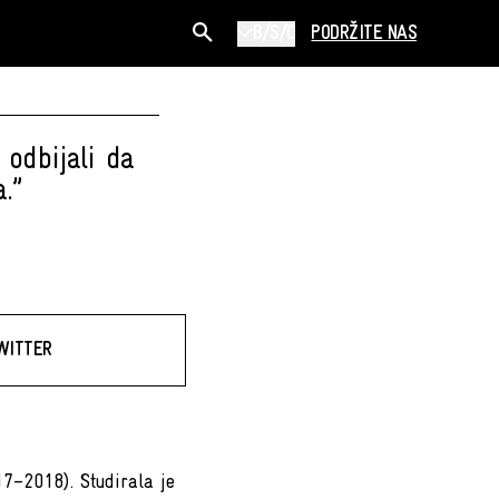
B/S/C
PODRŽITE NAS
 odbijali da
.”
WITTER
17–2018). Studirala je