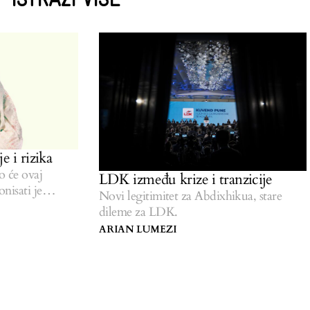
ISTRAŽI VIŠE
 i rizika
će ovaj
LDK između krize i tranzicije
isati je
Novi legitimitet za Abdixhikua, stare
dileme za LDK.
ARIAN LUMEZI