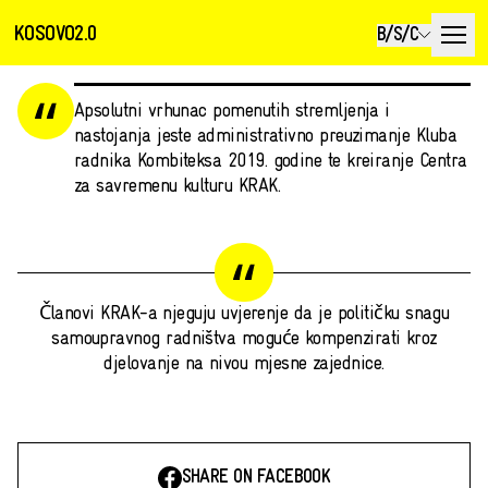
KOSOVO2.0
B/S/C
Apsolutni vrhunac pomenutih stremljenja i
nastojanja jeste administrativno preuzimanje Kluba
radnika Kombiteksa 2019. godine te kreiranje Centra
za savremenu kulturu KRAK.
Članovi KRAK-a njeguju uvjerenje da je političku snagu
samoupravnog radništva moguće kompenzirati kroz
djelovanje na nivou mjesne zajednice.
SHARE ON FACEBOOK