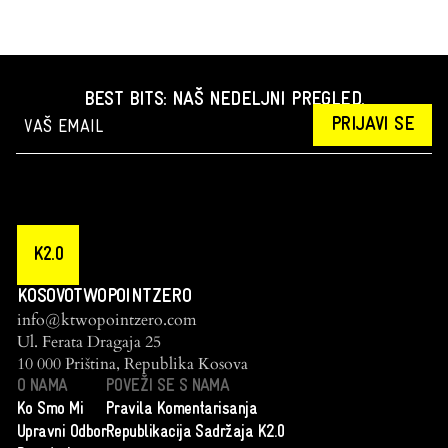
BEST BITS: NAŠ NEDELJNI PREGLED.
PRIJAVI SE
K2.0
KOSOVOTWOPOINTZERO
info@ktwopointzero.com
Ul. Ferata Dragaja 25
10 000 Priština, Republika Kosova
O NAMA
POVEŽI SE S NAMA
Ko Smo Mi
Pravila Komentarisanja
Upravni Odbor
Republikacija Sadržaja K2.0