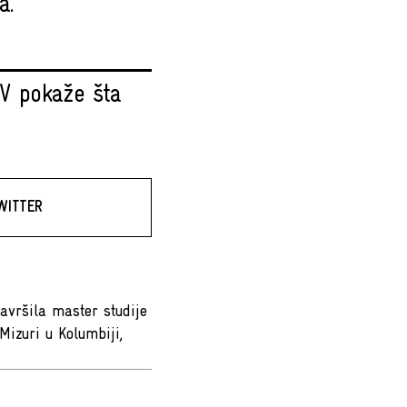
a.
V pokaže šta
WITTER
avršila master studije
Mizuri u Kolumbiji,