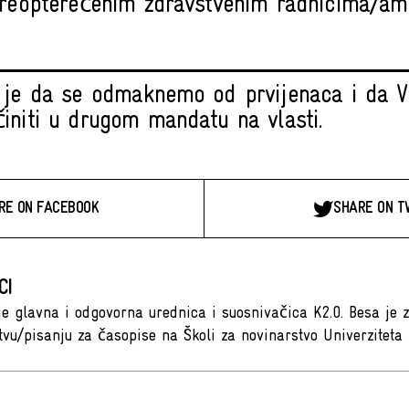
reopterećenim zdravstvenim radnicima/am
 je da se odmaknemo od prvijenaca i da V
initi u drugom mandatu na vlasti.
RE ON FACEBOOK
SHARE ON T
CI
je glavna i odgovorna urednica i suosnivačica K2.0. Besa je z
tvu/pisanju za časopise na Školi za novinarstvo Univerziteta 