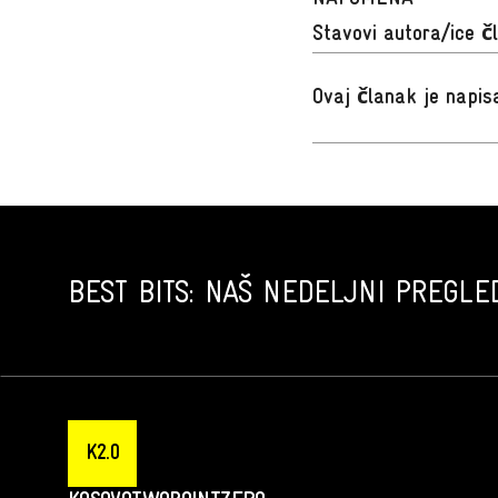
Stavovi autora/ice č
Ovaj članak je napi
BEST BITS: NAŠ NEDELJNI PREGLED
K2.0