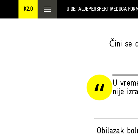
K2.0
U DETALJE
PERSPEKTIVE
DUGA FOR
Čini se 
U vreme
nije izr
Obilazak bol