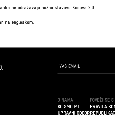
lanka ne odražavaju nužno stavove Kosova 2.0.
san na engleskom
.
.
O NAMA
POVEŽI SE 
KO SMO MI
PRAVILA KO
UPRAVNI ODBOR
REPUBLIKAC