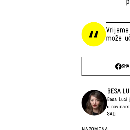
p
Vrijeme
može uč
SHA
BESA LU
Besa Luci 
u novinars
SAD.
NAPOMENA