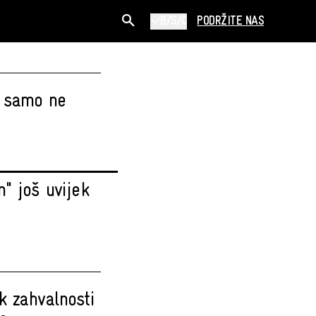
B/S/C
PODRŽITE NAS
e samo ne
" još uvijek
k zahvalnosti