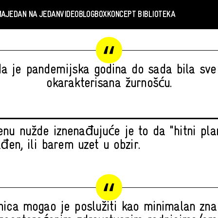
MA
JEDAN NA JEDAN
VIDEO
BLOGBOX
KONCEPT BIBLIOTEKA
da je pandemijska godina do sada bila sv
okarakterisana žurnošću.
nu nužde iznenađujuće je to da "hitni plan
ađen, ili barem uzet u obzir.
nica mogao je poslužiti kao minimalan zna