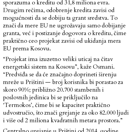
sporazuma o kreditu od 31,8 miliona evra.
Drugim rečima, odobrenje kredita zavisi od
mogućnosti da se dobiju ta grant sredstva. To
znači da mere EU ne ugrožavaju samo dobijanje
granta, već i postizanje dogovora o kreditu, čime
praktično ceo projekat zavisi od ukidanja mera
EU prema Kosovu.
“Projekat ima izuzetno veliki uticaj na čitav
energetski sistem na Kosovu”, kaže Osmani.
“Predviđa se da će značajno doprineti širenju
mreže u Prištini — broj korisnika bi porastao za
skoro 90%; približno 20.700 stambenih i
poslovnih jedinica bi se priključilo na
‘Termokos’, čime bi se kapacitet praktično
udvostručio, što znači grejanje za oko 82.000 ljudi
i više od 2 miliona kvadratnih metara prostora.”
Centralno grejanje u Prištini od 2014. godine