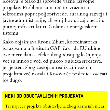
Kosovu je teško da sprovede važne razvojne
projekte. Problemi su naročito izraženi u
sektorima poput poljoprivrede, ruralnog razvoja i
javne administracije, ali se njihov uticaj oseća i u
putnoj infrastrukturi, školama i energetskom
sistemu.
Kako objašnjava Rrona Zhuri, koordinatorka
istraživanja u Institutu GAP, čak i da EU ukine
ove mere danas, efekti dvogodišnjeg kašnjenja
već su mnogo veći od pukog gubitka sredstava,
jer je šteta zbog zastoja u realizaciji važnih
projekata već nastala i Kosovo će posledice osećati
još dugo.
NEKI OD OBUSTAVLJENIH PROJEKATA
Tri najveća projekta obustavljena zbog kaznenih mera