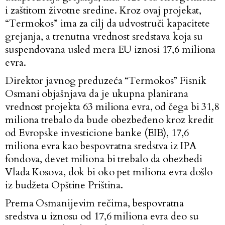
i zaštitom životne sredine. Kroz ovaj projekat,
“Termokos” ima za cilj da udvostruči kapacitete
grejanja, a trenutna vrednost sredstava koja su
suspendovana usled mera EU iznosi 17,6 miliona
evra.
Direktor javnog preduzeća “Termokos” Fisnik
Osmani objašnjava da je ukupna planirana
vrednost projekta 63 miliona evra, od čega bi 31,8
miliona trebalo da bude obezbeđeno kroz kredit
od Evropske investicione banke (EIB), 17,6
miliona evra kao bespovratna sredstva iz IPA
fondova, devet miliona bi trebalo da obezbedi
Vlada Kosova, dok bi oko pet miliona evra došlo
iz budžeta Opštine Priština.
Prema Osmanijevim rečima, bespovratna
sredstva u iznosu od 17,6 miliona evra deo su