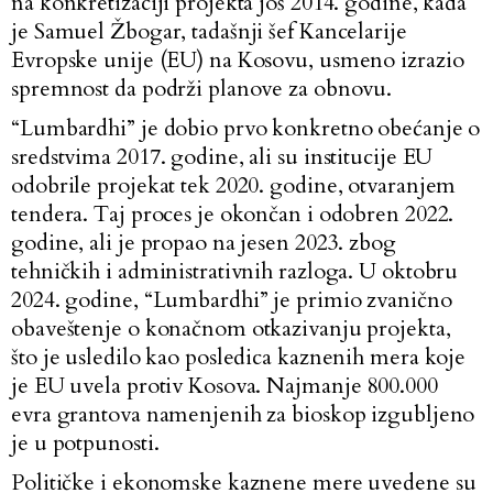
na konkretizaciji projekta još 2014. godine, kada
je Samuel Žbogar, tadašnji šef Kancelarije
Evropske unije (EU) na Kosovu, usmeno izrazio
spremnost da podrži planove za obnovu.
“Lumbardhi” je dobio prvo konkretno obećanje o
sredstvima 2017. godine, ali su institucije EU
odobrile projekat tek 2020. godine, otvaranjem
tendera. Taj proces je okončan i odobren 2022.
godine, ali je propao na jesen 2023. zbog
tehničkih i administrativnih razloga. U oktobru
2024. godine, “Lumbardhi” je primio zvanično
obaveštenje o konačnom otkazivanju projekta,
što je usledilo kao posledica kaznenih mera koje
je EU uvela protiv Kosova. Najmanje 800.000
evra grantova namenjenih za bioskop izgubljeno
je u potpunosti.
Političke i ekonomske kaznene mere uvedene su