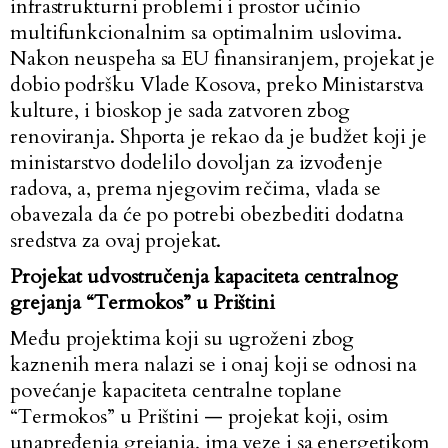
infrastrukturni problemi i prostor učinio
multifunkcionalnim sa optimalnim uslovima.
Nakon neuspeha sa EU finansiranjem, projekat je
dobio podršku Vlade Kosova, preko Ministarstva
kulture, i bioskop je sada zatvoren zbog
renoviranja. Shporta je rekao da je budžet koji je
ministarstvo dodelilo dovoljan za izvođenje
radova, a, prema njegovim rečima, vlada se
obavezala da će po potrebi obezbediti dodatna
sredstva za ovaj projekat.
Projekat udvostručenja kapaciteta centralnog
grejanja “Termokos” u Prištini
Među projektima koji su ugroženi zbog
kaznenih mera nalazi se i onaj koji se odnosi na
povećanje kapaciteta centralne toplane
“Termokos” u Prištini — projekat koji, osim
unapređenja grejanja, ima veze i sa energetikom