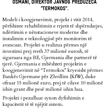
OSMANI, DIREKTOR JAVNOG PREDUZEĆA
“TERMOKOS”.
Modeli i koogjenerimit, projekt i vitit 2014,
përfshinte rehabilitimin e rrjetit të shpërndarjes,
ndërtimin e nënstacioneve moderne dhe
instalimin e teknologjisë për monitorim të
avancuar. Projekti u realizua përmes një
investimi prej rreth 37 milionë eurosh, të
siguruara nga BE, Gjermania dhe partnerë të
tjerë. Gjermania e mbështeti projektin e
koogjenerimit në “Termokos” kryesisht përmes
Bankës Gjermane për Zhvillim (KfW), duke
ofruar 15 milionë euro, prej të cilave 10 milionë
ishin grant dhe pesë milionë ishin hua.
Projekti i pezulluar synon dyfishimin e
kapacitetit të të njëjtit sistem.