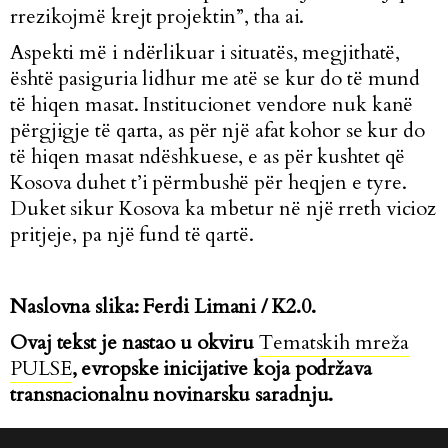
rrezikojmë krejt projektin”, tha ai.
Aspekti më i ndërlikuar i situatës, megjithatë,
është pasiguria lidhur me atë se kur do të mund
të hiqen masat. Institucionet vendore nuk kanë
përgjigje të qarta, as për një afat kohor se kur do
të hiqen masat ndëshkuese, e as për kushtet që
Kosova duhet t’i përmbushë për heqjen e tyre.
Duket sikur Kosova ka mbetur në një rreth vicioz
pritjeje, pa një fund të qartë.
Naslovna slika:
Ferdi Limani / K2.0.
Ovaj tekst je nastao u okviru
Tematskih mreža
PULSE
, evropske inicijative koja podržava
transnacionalnu novinarsku saradnju.