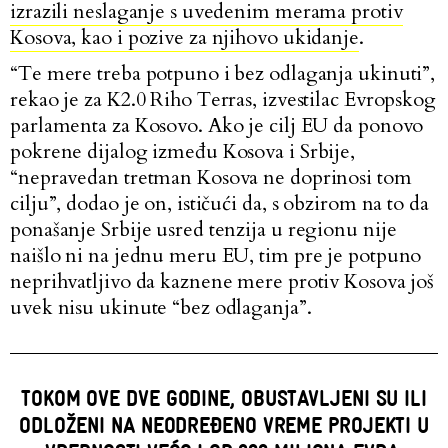
izrazili neslaganje s uvedenim merama protiv
Kosova, kao i pozive za njihovo ukidanje
.
“Te mere treba potpuno i bez odlaganja ukinuti”,
rekao je za K2.0 Riho Terras, izvestilac Evropskog
parlamenta za Kosovo. Ako je cilj EU da ponovo
pokrene dijalog između Kosova i Srbije,
“nepravedan tretman Kosova ne doprinosi tom
cilju”, dodao je on, ističući da, s obzirom na to da
ponašanje Srbije usred tenzija u regionu nije
naišlo ni na jednu meru EU, tim pre je potpuno
neprihvatljivo da kaznene mere protiv Kosova još
uvek nisu ukinute “bez odlaganja”.
TOKOM OVE DVE GODINE, OBUSTAVLJENI SU ILI
ODLOŽENI NA NEODREĐENO VREME PROJEKTI U