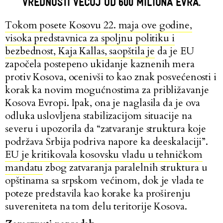
VREDNOSTI VEĆOJ OD 600 MILIONA EVRA.
Tokom posete Kosovu 22. maja ove godine,
visoka predstavnica za spoljnu politiku i
bezbednost, Kaja Kallas, saopštila je
da je EU
započela postepeno ukidanje kaznenih mera
protiv Kosova, ocenivši to kao znak posvećenosti i
korak ka novim mogućnostima za približavanje
Kosova Evropi. Ipak, ona je naglasila da je ova
odluka uslovljena stabilizacijom situacije na
severu i upozorila da “zatvaranje struktura koje
podržava Srbija podriva napore ka deeskalaciji”.
EU je kritikovala kosovsku vladu u tehničkom
mandatu
zbog zatvaranja paralelnih struktura u
opštinama sa srpskom većinom, dok je vlada te
poteze predstavila kao korake ka proširenju
suvereniteta na tom delu teritorije Kosova.