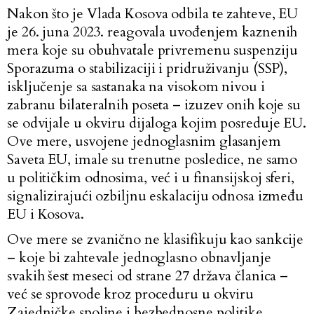
Nakon što je Vlada Kosova odbila te zahteve, EU
je 26. juna 2023. reagovala uvođenjem kaznenih
mera koje su obuhvatale privremenu suspenziju
Sporazuma o stabilizaciji i pridruživanju (SSP),
isključenje sa sastanaka na visokom nivou i
zabranu bilateralnih poseta – izuzev onih koje su
se odvijale u okviru dijaloga kojim posreduje EU.
Ove mere, usvojene jednoglasnim glasanjem
Saveta EU, imale su trenutne posledice, ne samo
u političkim odnosima, već i u finansijskoj sferi,
signalizirajući ozbiljnu eskalaciju odnosa između
EU i Kosova.
Ove mere se zvanično ne klasifikuju kao sankcije
– koje bi zahtevale jednoglasno obnavljanje
svakih šest meseci od strane 27 država članica –
već se sprovode kroz proceduru u okviru
Zajedničke spoljne i bezbednosne politike