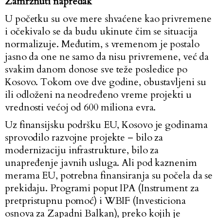
Zamrznuti napredak
U početku su ove mere shvaćene kao privremene
i očekivalo se da budu ukinute čim se situacija
normalizuje. Međutim, s vremenom je postalo
jasno da one ne samo da nisu privremene, već da
svakim danom donose sve teže posledice po
Kosovo. Tokom ove dve godine, obustavljeni su
ili odloženi na neodređeno vreme projekti u
vrednosti većoj od 600 miliona evra.
Uz finansijsku podršku EU, Kosovo je godinama
sprovodilo razvojne projekte – bilo za
modernizaciju infrastrukture, bilo za
unapređenje javnih usluga. Ali pod kaznenim
merama EU, potrebna finansiranja su počela da se
prekidaju. Programi poput IPA (Instrument za
pretpristupnu pomoć) i WBIF (Investiciona
osnova za Zapadni Balkan), preko kojih je