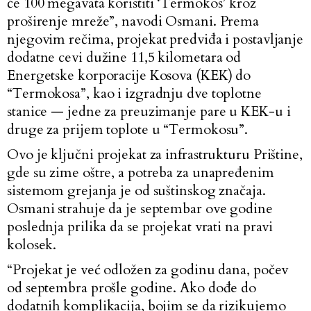
će 100 megavata koristiti ‘Termokos’ kroz
proširenje mreže”, navodi Osmani. Prema
njegovim rečima, projekat predviđa i postavljanje
dodatne cevi dužine 11,5 kilometara od
Energetske korporacije Kosova (KEK) do
“Termokosa”, kao i izgradnju dve toplotne
stanice — jedne za preuzimanje pare u KEK-u i
druge za prijem toplote u “Termokosu”.
Ovo je ključni projekat za infrastrukturu Prištine,
gde su zime oštre, a potreba za unapređenim
sistemom grejanja je od suštinskog značaja.
Osmani strahuje da je septembar ove godine
poslednja prilika da se projekat vrati na pravi
kolosek.
“Projekat je već odložen za godinu dana, počev
od septembra prošle godine. Ako dođe do
dodatnih komplikacija, bojim se da rizikujemo