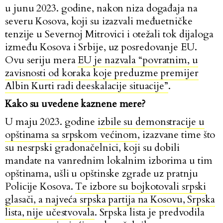
u junu 2023. godine, nakon niza događaja na
severu Kosova, koji su izazvali međuetničke
tenzije u Severnoj Mitrovici i otežali tok dijaloga
između Kosova i Srbije, uz posredovanje EU.
Ovu seriju mera
EU je nazvala “povratnim, u
zavisnosti od koraka koje preduzme premijer
Albin Kurti radi deeskalacije situacije”
.
Kako su uvedene kaznene mere?
U maju 2023. godine
izbile su demonstracije u
opštinama sa srpskom većinom
, izazvane time što
su nesrpski gradonačelnici, koji su dobili
mandate na vanrednim lokalnim izborima u tim
opštinama, ušli u opštinske zgrade uz pratnju
Policije Kosova.
Te izbore su bojkotovali srpski
glasači, a najveća srpska partija na Kosovu, Srpska
lista, nije učestvovala
. Srpska lista je predvodila