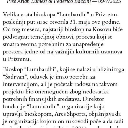
Piše
Arian Lumezi
&
Federico Baccini
— 09/7/2025
Velika vrata bioskopa “Lumbardhi” u Prizrenu
poslednji put su se otvorila
31. maja ove godine
.
Od tog meseca, najstariji bioskop na Kosovu biće
podvrgnut temeljnoj obnovi, procesu koji se
smatra veoma potrebnim za unapređenje
prostora jedne od najvažnijih kulturnih ustanova
u Prizrenu.
Bioskop “Lumbardhi”, koji se nalazi u blizini trga
“Šadrvan”, oduvek je imao potrebu za
intervencijom, ali je početak radova na takvom
projektu bio onemogućen zbog nedostatka
potrebnih finansijskih sredstava. Direktor
fondacije “Lumbardhi”, organizacije koja
upravlja bioskopom, Ares Shporta, objašnjava da
je organizacija kojom on rukovodi počela da radi