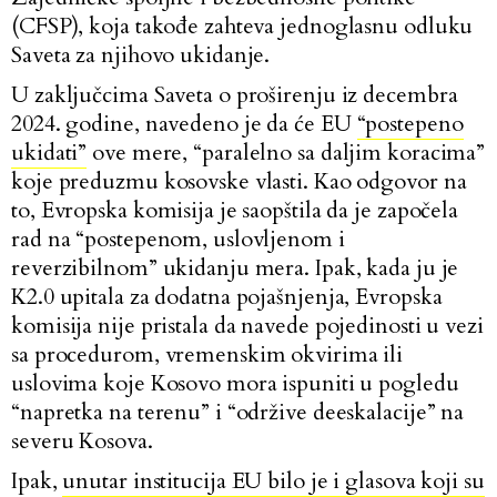
(CFSP), koja takođe zahteva jednoglasnu odluku
Saveta za njihovo ukidanje.
U zaključcima Saveta o proširenju iz decembra
2024. godine, navedeno je da će EU
“postepeno
ukidati”
ove mere, “paralelno sa daljim koracima”
koje preduzmu kosovske vlasti. Kao odgovor na
to, Evropska komisija je saopštila da je započela
rad na “postepenom, uslovljenom i
reverzibilnom” ukidanju mera. Ipak, kada ju je
K2.0 upitala za dodatna pojašnjenja, Evropska
komisija nije pristala da navede pojedinosti u vezi
sa procedurom, vremenskim okvirima ili
uslovima koje Kosovo mora ispuniti u pogledu
“napretka na terenu” i “održive deeskalacije” na
severu Kosova.
Ipak,
unutar institucija EU bilo je i glasova koji su