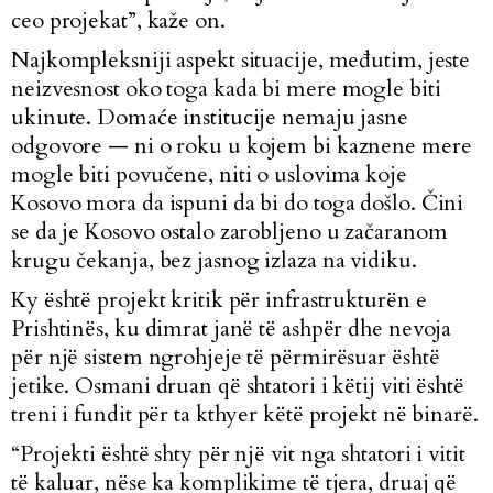
ceo projekat”, kaže on.
Najkompleksniji aspekt situacije, međutim, jeste
neizvesnost oko toga kada bi mere mogle biti
ukinute. Domaće institucije nemaju jasne
odgovore — ni o roku u kojem bi kaznene mere
mogle biti povučene, niti o uslovima koje
Kosovo mora da ispuni da bi do toga došlo. Čini
se da je Kosovo ostalo zarobljeno u začaranom
krugu čekanja, bez jasnog izlaza na vidiku.
Ky është projekt kritik për infrastrukturën e
Prishtinës, ku dimrat janë të ashpër dhe nevoja
për një sistem ngrohjeje të përmirësuar është
jetike. Osmani druan që shtatori i këtij viti është
treni i fundit për ta kthyer këtë projekt në binarë.
“Projekti është shty për një vit nga shtatori i vitit
të kaluar, nëse ka komplikime të tjera, druaj që