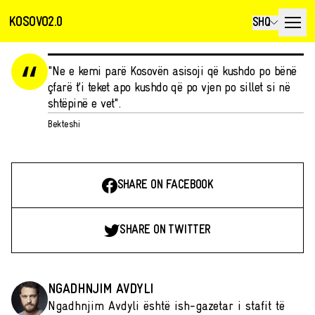
KOSOVO2.0
SHQ
"Ne e kemi parë Kosovën asisoji që kushdo po bënë
çfarë t’i teket apo kushdo që po vjen po sillet si në
shtëpinë e vet".
Bekteshi
SHARE ON FACEBOOK
SHARE ON TWITTER
NGADHNJIM AVDYLI
Ngadhnjim Avdyli është ish-gazetar i stafit të