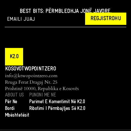
BEST BITS: PËRMBLEDHJA JONË JAVORE.
REGJISTROHU
K2.0
KOSOVOTWOPOINTZERO
info@ktwopointzero.com
Rruga Ferat Dragaj Nr. 25
Prishtinë 10000, Republika e Kosovës
ABOUT US
PUNONI ME NE
Për Ne
Parimet E Komentimit Në K2.0
Bordi
Ribotimi I Përmbajtjes Së K2.0
Mbështetësit