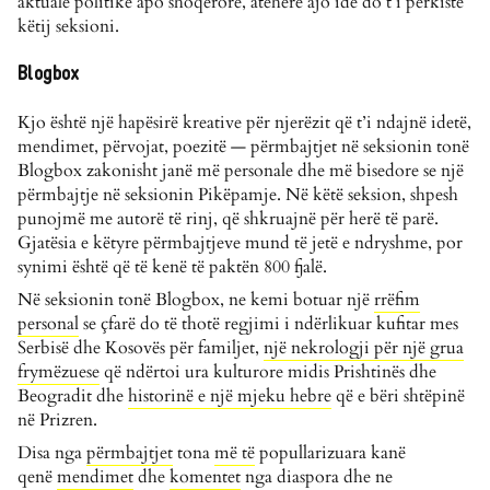
aktuale politike apo shoqërore, atëherë ajo ide do t’i përkiste
këtij seksioni.
Blogbox
Kjo është një hapësirë kreative për njerëzit që t’i ndajnë idetë,
mendimet, përvojat, poezitë — përmbajtjet në seksionin tonë
Blogbox zakonisht janë më personale dhe më bisedore se një
përmbajtje në seksionin Pikëpamje. Në këtë seksion, shpesh
punojmë me autorë të rinj, që shkruajnë për herë të parë.
Gjatësia e këtyre përmbajtjeve mund të jetë e ndryshme, por
synimi është që të kenë të paktën 800 fjalë.
Në seksionin tonë Blogbox, ne kemi botuar një
rrëfim
personal
se çfarë do të thotë regjimi i ndërlikuar kufitar mes
Serbisë dhe Kosovës për familjet,
një nekrologji për një grua
frymëzuese
që ndërtoi ura kulturore midis Prishtinës dhe
Beogradit dhe
historinë e një mjeku hebre
që e bëri shtëpinë
në Prizren.
Disa nga
përmbajtjet
tona
më të
popullarizuara kanë
qenë
mendimet
dhe
komentet
nga diaspora dhe ne