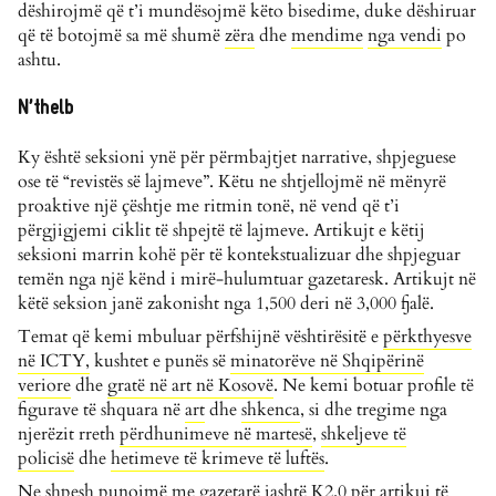
dëshirojmë që t’i mundësojmë këto bisedime, duke dëshiruar
që të botojmë sa më shumë
zëra
dhe
mendime
nga vendi
po
ashtu.
N’thelb
Ky është seksioni ynë për përmbajtjet narrative, shpjeguese
ose të “revistës së lajmeve”. Këtu ne shtjellojmë në mënyrë
proaktive një çështje me ritmin tonë, në vend që t’i
përgjigjemi ciklit të shpejtë të lajmeve. Artikujt e këtij
seksioni marrin kohë për të kontekstualizuar dhe shpjeguar
temën nga një kënd i mirë-hulumtuar gazetaresk. Artikujt në
këtë seksion janë zakonisht nga 1,500 deri në 3,000 fjalë.
Temat që kemi mbuluar përfshijnë vështirësitë e
përkthyesve
në ICTY,
kushtet e punës së
minatorëve në Shqipërinë
veriore
dhe
gratë në art në Kosovë
. Ne kemi botuar profile të
figurave të shquara në
art
dhe
shkenca
, si dhe tregime nga
njerëzit rreth
përdhunimeve në martesë
,
shkeljeve të
policisë
dhe
hetimeve të krimeve të luftës
.
Ne shpesh punojmë me gazetarë jashtë K2.0 për artikuj të