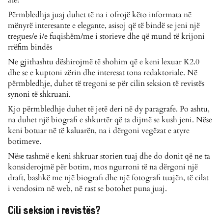
atë?
Përmbledhja juaj duhet të na i ofrojë këto informata në
mënyrë interesante e elegante, asisoj që të bindë se jeni një
tregues/e i/e fuqishëm/me i storieve dhe që mund të krijoni
rrëfim bindës
Ne gjithashtu dëshirojmë të shohim që e keni lexuar K2.0
dhe se e kuptoni zërin dhe interesat tona redaktoriale. Në
përmbledhje, duhet të tregoni se për cilin seksion të revistës
synoni të shkruani.
Kjo përmbledhje duhet të jetë deri në dy paragrafe. Po ashtu,
na duhet një biografi e shkurtër që ta dijmë se kush jeni. Nëse
keni botuar në të kaluarën, na i dërgoni vegëzat e atyre
botimeve.
Nëse tashmë e keni shkruar storien tuaj dhe do donit që ne ta
konsiderojmë për botim, mos ngurroni të na dërgoni një
draft, bashkë me një biografi dhe një fotografi tuajën, të cilat
i vendosim në web, në rast se botohet puna juaj.
Cili seksion i revistës?