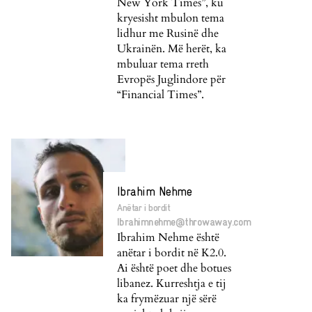
New York Times”, ku
kryesisht mbulon tema
lidhur me Rusinë dhe
Ukrainën. Më herët, ka
mbuluar tema rreth
Evropës Juglindore për
“Financial Times”.
Ibrahim Nehme
Anëtar i bordit
Ibrahimnehme@throwaway.com
Ibrahim Nehme është
anëtar i bordit në K2.0.
Ai është poet dhe botues
libanez. Kurreshtja e tij
ka frymëzuar një sërë