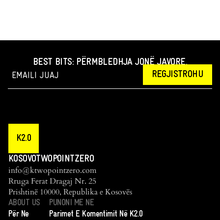
BEST BITS: PËRMBLEDHJA JONË JAVORE.
REGJISTROHU
K2.0
KOSOVOTWOPOINTZERO
info@ktwopointzero.com
Rruga Ferat Dragaj Nr. 25
Prishtinë 10000, Republika e Kosovës
ABOUT US
PUNONI ME NE
Për Ne
Parimet E Komentimit Në K2.0