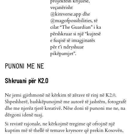
projektesh krijuese,
veçanërisht
@kiteverse.app dhe
@magofpossibilities, të
cilat “The Guardian” i ka
përshkruar si një “kujtesë
e fuqisë së imagjinatës
për t’i ndryshuar
pikëpamjet”.
PUNONI ME NE
Shkruani për K2.0
Ne jemi gjithmonë në kërkim të zërave të rinj në K2.0.
Shpeshherë, bashkëpunojmë me autorë të jashtëm, fotografë
dhe me njerëz tjerë kreativë. Nëse doni të punoni me ne, na
dërgoni idenë tuaj.
Si revistë rajonale, ne kërkojmë tregime që ofrojnë një
kuptim më të thellë të temave kryesore që prekin Kosovën,