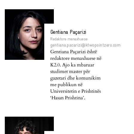
Gentiana Paçarizi
Redaktore menaxhuese
gentiana.pacarizi@ktwopointzero.com
Gentiana Paçarizi është
redaktore menaxhuese në
K2.0. Ajo ka mbaruar
studimet master për
gazetari dhe komunikim
me publikun në
Universitetin e Prishtinës
‘Hasan Prishtina’.