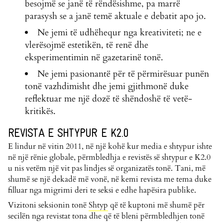
besojmë se janë të rëndësishme, pa marrë
parasysh se a janë temë aktuale e debatit apo jo.
Ne jemi të udhëhequr nga kreativiteti; ne e
vlerësojmë estetikën, të renë dhe
eksperimentimin në gazetarinë tonë.
Ne jemi pasionantë për të përmirësuar punën
tonë vazhdimisht dhe jemi gjithmonë duke
reflektuar me një dozë të shëndoshë të vetë-
kritikës.
REVISTA E SHTYPUR E K2.0
E lindur në vitin 2011, në një kohë kur media e shtypur ishte
në një rënie globale, përmbledhja e revistës së shtypur e K2.0
u nis vetëm një vit pas lindjes së organizatës tonë. Tani, më
shumë se një dekadë më vonë, në kemi revista me tema duke
filluar nga migrimi deri te seksi e edhe hapësira publike.
Vizitoni seksionin tonë
Shtyp
që të kuptoni më shumë për
secilën nga revistat tona dhe që të bleni përmbledhjen tonë