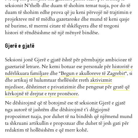
seksionit N’thelb dhe duam të shohim temat tuaja, por do të
duam të shohim edhe prova që ju keni përvojë në trajtimin e
projekteve më të mëdha gazetareske dhe mund të keni qasje
në burime, të merrni citate të shkëlqyera dhe të tregoni
histori të rëndësishme në një mënyrë bindëse.
Gjerë e gjatë
Seksioni jonë Gjerë e gjatë është për përmbajtje ambicioze të
gazetarisë letrare. Ne kemi botuar ese personale për
historitë e
ndërlikuara familjare
dhe “
Begun e akulloreve të Zagrebit
“, si
dhe artikuj të hulumtuar thellësisht rreth
aktivizmit
mjedisor
,
dështimet e privatizimit
dhe pengesat për
gratë që
kërkojnë të drejtat e tyre pronësore
.
Ne dëshirojmë që të botojmë ese të seksionit Gjerë e gjatë
nga autorë të jashtëm dhe dëshirojmë t’i dëgjojmë
propozimet tuaja, por duhet të na bindësh që njëmend mund
ta shkruani artikullin e propozuar dhe duhet të jesh gati për
redaktim të hollësishëm e që merr kohë.