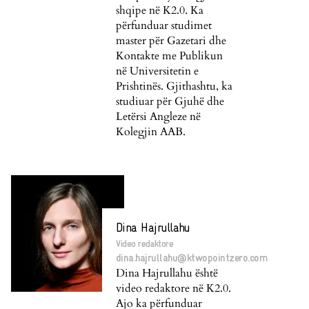
shqipe në K2.0. Ka
përfunduar studimet
master për Gazetari dhe
Kontakte me Publikun
në Universitetin e
Prishtinës. Gjithashtu, ka
studiuar për Gjuhë dhe
Letërsi Angleze në
Kolegjin AAB.
Dina Hajrullahu
Video redaktore
dina.hajrullahu@ktwopointzero.com
Dina Hajrullahu është
video redaktore në K2.0.
Ajo ka përfunduar