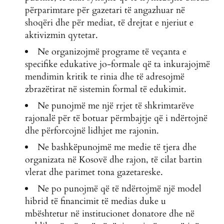
përparimtare për gazetari të angazhuar në
shoqëri dhe për mediat, të drejtat e njeriut e
aktivizmin qytetar.
Ne organizojmë programe të veçanta e
specifike edukative jo-formale që ta inkurajojmë
mendimin kritik te rinia dhe të adresojmë
zbrazëtirat në sistemin formal të edukimit.
Ne punojmë me një rrjet të shkrimtarëve
rajonalë për të botuar përmbajtje që i ndërtojnë
dhe përforcojnë lidhjet me rajonin.
Ne bashkëpunojmë me medie të tjera dhe
organizata në Kosovë dhe rajon, të cilat bartin
vlerat dhe parimet tona gazetareske.
Ne po punojmë që të ndërtojmë një model
hibrid të financimit të medias duke u
mbështetur në institucionet donatore dhe në