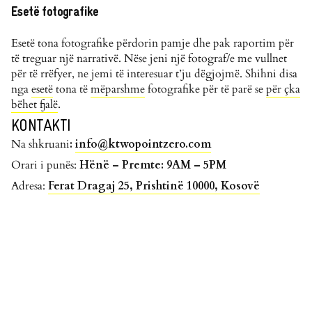
Esetë fotografike
Esetë tona fotografike përdorin pamje dhe pak raportim për
të treguar një narrativë. Nëse jeni një fotograf/e me vullnet
për të rrëfyer, ne jemi të interesuar t’ju dëgjojmë. Shihni disa
nga
esetë
tona të
mëparshme
fotografike për të parë se
për çka
bëhet fjalë
.
KONTAKTI
Na shkruani
:
info@ktwopointzero.com
Orari i punës:
Hënë – Premte: 9AM – 5PM
Adresa:
Ferat Dragaj 25, Prishtinë 10000, Kosovë