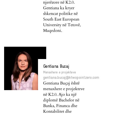
njerëzore në K2.0.
Gentiana ka kryer
shkencat politike në
South East European
University në Tetovë,
Maqedoni.
Gentiana Bucaj
Menaxhere e projekteve
gentiana.bucaj@ktwopointzero.com
Gentiana Buçaj është
menaxhere e projekteve
në K2.0. Ajo ka një
diplomë Bachelor në
Banka, Financa dhe
Kontabilitet dhe