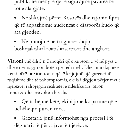
publik, në mënyrë që të sigurojmë pavarësinë
tonë afatgjate.
Ne shkojmë përtej Kosovës dhe rajonin fqinj
që të angazhojmë audiencat e diasporës kudo që
ata gjenden.
Ne punojmë në tri gjuhë: shqip,
boshnjakisht/kroatisht/serbisht dhe anglisht.
Vizioni
ynë është një shoqëri që e kupton, e vë në pyetje
dhe e ri-imagjinon botën përreth nesh. Dhe, prandaj, ne e
kemi bërë
mision
tonin që të krijojmë një gazetari të
fuqishme dhe të pakompromis, e cila i dëgjon përjetimet e
njerëzve, i shpjegon realitetet e ndërlikuara, ofron
kontekst dhe provokon biseda.
Që ta bëjmë këtë, ekipi jonë ka parime që e
udhëheqin punën tonë.
Gazetaria jonë informohet nga procesi i të
dëgjuarit të përvojave të njerëzve.