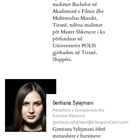
studimet Bachelor në
Akademinë e Filmit dhe
Multimedias Marubi,
Tiranë, ndërsa studimet
për Master Shkencor i ka
përfunduar në
Universitetin POLIS
gjithashtu në Tiranë,
Shqipëri.
Gentiana Sylejmani
Menaxhere e Operacioneve dhe
Burimeve Njerezore
gentiana.sylejmani@ktwopointzero.com
Gentiana Sylejmani është
menaxhere e burimeve