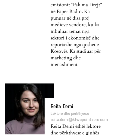
emisionit “Pak ma Drejt”
në Paper Radio. Ka
punuar në disa prej
medieve vendore, ku ka
mbuluar temat nga
sektori i ekonomisë dhe
reportazhe nga qoshet e
Kosovës. Ka studiuar për
marketing dhe
menaxhment.
Reita Demi
Lektore dhe përkthyese
reita.demi@ktwopointzero.com
Reita Demi është lektore
dhe përkthyese e gjuhës