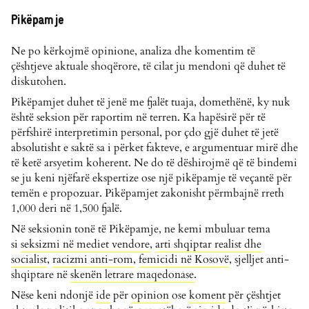
Pikëpamje
Ne po kërkojmë opinione, analiza dhe komentim të
çështjeve aktuale shoqërore, të cilat ju mendoni që duhet të
diskutohen.
Pikëpamjet duhet të jenë me fjalët tuaja, domethënë, ky nuk
është seksion për raportim në terren. Ka hapësirë për të
përfshirë interpretimin personal, por çdo gjë duhet të jetë
absolutisht e saktë sa i përket fakteve, e argumentuar mirë dhe
të ketë arsyetim koherent. Ne do të dëshirojmë që të bindemi
se ju keni njëfarë ekspertize ose një pikëpamje të veçantë për
temën e propozuar. Pikëpamjet zakonisht përmbajnë rreth
1,000 deri në 1,500 fjalë.
Në seksionin tonë të Pikëpamje, ne kemi mbuluar tema
si
seksizmi në mediet vendore
,
arti shqiptar realist dhe
socialist
,
racizmi anti-rom
,
femicidi në Kosovë
, sjelljet anti-
shqiptare në
skenën letrare maqedonase
.
Nëse keni ndonjë
ide
për
opinion
ose
koment
për çështjet