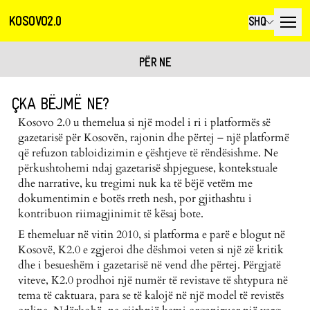
KOSOVO2.0
SHQ
PËR NE
ÇKA BËJMË NE?
Kosovo 2.0 u themelua si një model i ri i platformës së
gazetarisë për Kosovën, rajonin dhe përtej – një platformë
që refuzon tabloidizimin e çështjeve të rëndësishme. Ne
përkushtohemi ndaj gazetarisë shpjeguese, kontekstuale
dhe narrative, ku tregimi nuk ka të bëjë vetëm me
dokumentimin e botës rreth nesh, por gjithashtu i
kontribuon riimagjinimit të kësaj bote.
E themeluar në vitin 2010, si platforma e parë e blogut në
Kosovë, K2.0 e zgjeroi dhe dëshmoi veten si një zë kritik
dhe i besueshëm i gazetarisë në vend dhe përtej. Përgjatë
viteve, K2.0 prodhoi një numër të revistave të shtypura në
tema të caktuara, para se të kalojë në një model të revistës