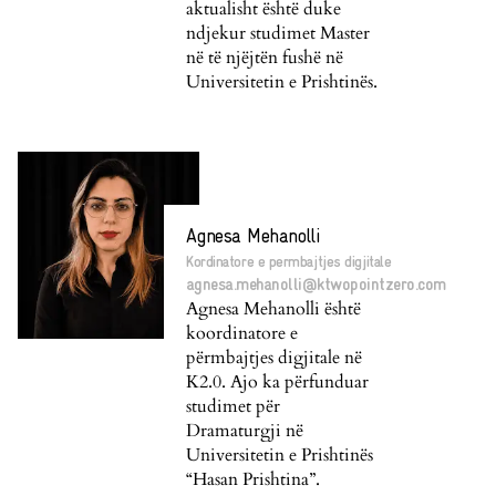
aktualisht është duke
ndjekur studimet Master
në të njëjtën fushë në
Universitetin e Prishtinës.
Agnesa Mehanolli
Kordinatore e permbajtjes digjitale
agnesa.mehanolli@ktwopointzero.com
Agnesa Mehanolli është
koordinatore e
përmbajtjes digjitale në
K2.0. Ajo ka përfunduar
studimet për
Dramaturgji në
Universitetin e Prishtinës
“Hasan Prishtina”.