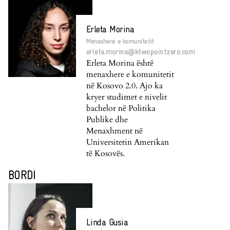
Erleta Morina
Menaxhere e komunitetit
erleta.morina@ktwopointzero.com
Erleta Morina është
menaxhere e komunitetit
në Kosovo 2.0. Ajo ka
kryer studimet e nivelit
bachelor në Politika
Publike dhe
Menaxhment në
Universitetin Amerikan
të Kosovës.
BORDI
Linda Gusia