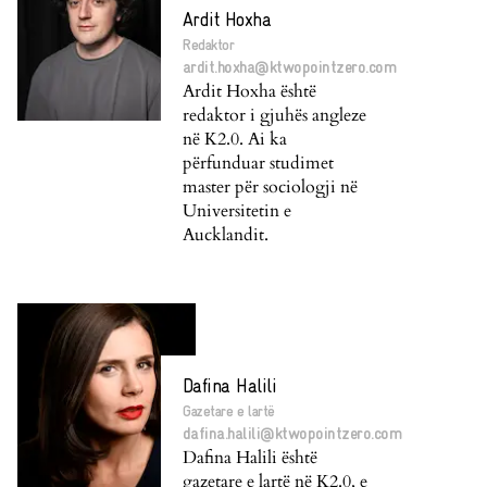
Ardit Hoxha
Redaktor
ardit.hoxha@ktwopointzero.com
Ardit Hoxha është
redaktor i gjuhës angleze
në K2.0. Ai ka
përfunduar studimet
master për sociologji në
Universitetin e
Aucklandit.
Dafina Halili
Gazetare e lartë
dafina.halili@ktwopointzero.com
Dafina Halili është
gazetare e lartë në K2.0, e