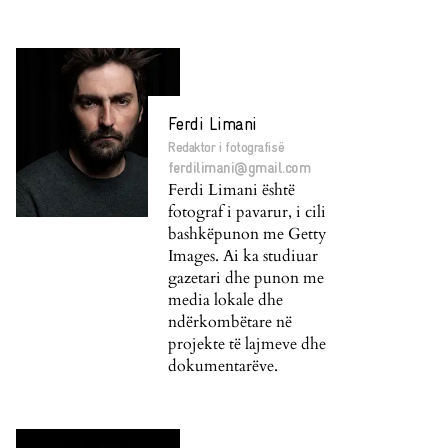
Ferdi Limani
Redaktor i fotografisë
ferdilimani@gmail.com
Ferdi Limani është
fotograf i pavarur, i cili
bashkëpunon me Getty
Images. Ai ka studiuar
gazetari dhe punon me
media lokale dhe
ndërkombëtare në
projekte të lajmeve dhe
dokumentarëve.