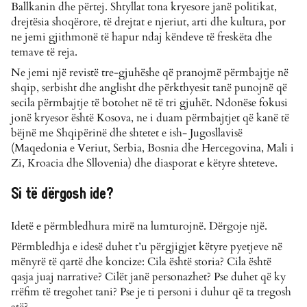
Ballkanin dhe përtej. Shtyllat tona kryesore janë politikat,
drejtësia shoqërore, të drejtat e njeriut, arti dhe kultura, por
ne jemi gjithmonë të hapur ndaj këndeve të freskëta dhe
temave të reja.
Ne jemi një revistë tre-gjuhëshe që pranojmë përmbajtje në
shqip, serbisht dhe anglisht dhe përkthyesit tanë punojnë që
secila përmbajtje të botohet në të tri gjuhët. Ndonëse fokusi
jonë kryesor është Kosova, ne i duam përmbajtjet që kanë të
bëjnë me Shqipërinë dhe shtetet e ish- Jugosllavisë
(Maqedonia e Veriut, Serbia, Bosnia dhe Hercegovina, Mali i
Zi, Kroacia dhe Sllovenia) dhe diasporat e këtyre shteteve.
Si të dërgosh ide?
Idetë e përmbledhura mirë na lumturojnë. Dërgoje një.
Përmbledhja e idesë duhet t’u përgjigjet këtyre pyetjeve në
mënyrë të qartë dhe koncize: Cila është storia? Cila është
qasja juaj narrative? Cilët janë personazhet? Pse duhet që ky
rrëfim të tregohet tani? Pse je ti personi i duhur që ta tregosh