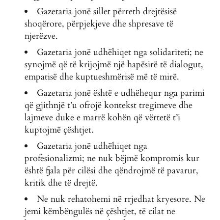
Gazetaria jonë sillet përreth drejtësisë
shoqërore, përpjekjeve dhe shpresave të
njerëzve.
Gazetaria jonë udhëhiqet nga solidariteti; ne
synojmë që të krijojmë një hapësirë të dialogut,
empatisë dhe kuptueshmërisë më të mirë.
Gazetaria jonë është e udhëhequr nga parimi
që gjithnjë t’u ofrojë kontekst tregimeve dhe
lajmeve duke e marrë kohën që vërtetë t’i
kuptojmë çështjet.
Gazetaria jonë udhëhiqet nga
profesionalizmi; ne nuk bëjmë kompromis kur
është fjala për cilësi dhe qëndrojmë të pavarur,
kritik dhe të drejtë.
Ne nuk rehatohemi në rrjedhat kryesore. Ne
jemi këmbëngulës në çështjet, të cilat ne