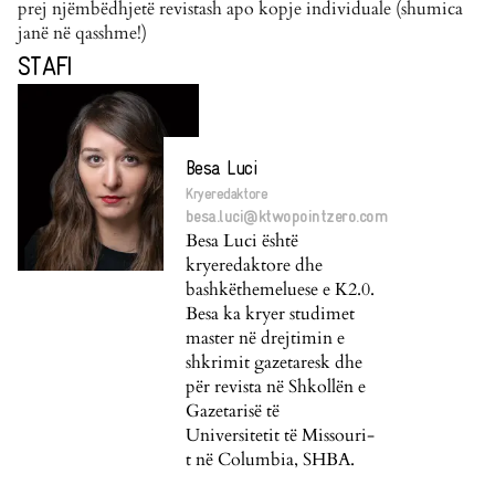
prej njëmbëdhjetë revistash apo kopje individuale (shumica
janë në qasshme!)
STAFI
Besa Luci
Kryeredaktore
besa.luci@ktwopointzero.com
Besa Luci është
kryeredaktore dhe
bashkëthemeluese e K2.0.
Besa ka kryer studimet
master në drejtimin e
shkrimit gazetaresk dhe
për revista në Shkollën e
Gazetarisë të
Universitetit të Missouri-
t në Columbia, SHBA.