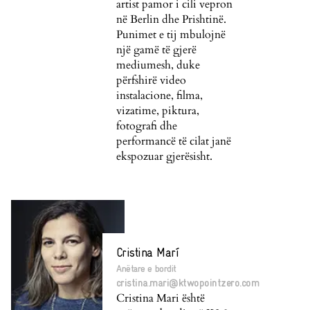
artist pamor i cili vepron
në Berlin dhe Prishtinë.
Punimet e tij mbulojnë
një gamë të gjerë
mediumesh, duke
përfshirë video
instalacione, filma,
vizatime, piktura,
fotografi dhe
performancë të cilat janë
ekspozuar gjerësisht.
Cristina Marí
Anëtare e bordit
cristina.mari@ktwopointzero.com
Cristina Mari është