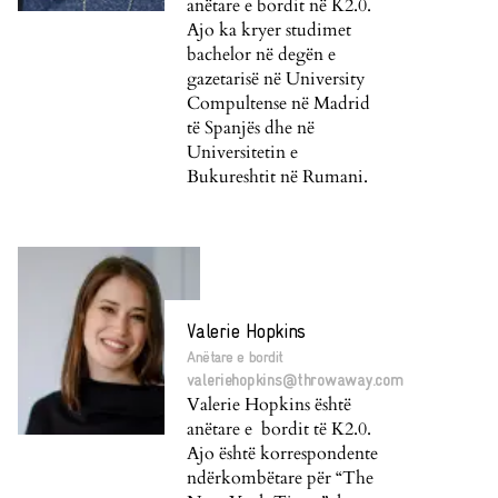
anëtare e bordit në K2.0.
Ajo ka kryer studimet
bachelor në degën e
gazetarisë në University
Compultense në Madrid
të Spanjës dhe në
Universitetin e
Bukureshtit në Rumani.
Valerie Hopkins
Anëtare e bordit
valeriehopkins@throwaway.com
Valerie Hopkins është
anëtare e bordit të K2.0.
Ajo është korrespondente
ndërkombëtare për “The