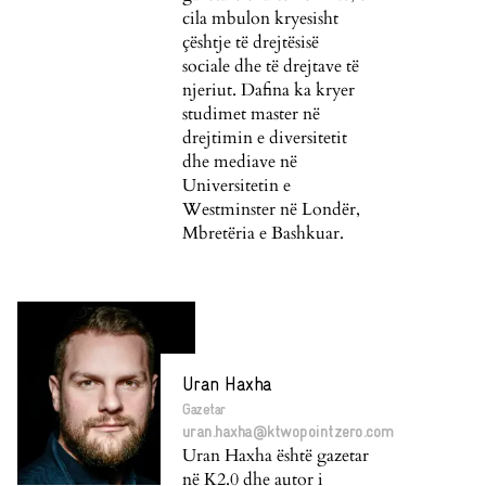
cila mbulon kryesisht
çështje të drejtësisë
sociale dhe të drejtave të
njeriut. Dafina ka kryer
studimet master në
drejtimin e diversitetit
dhe mediave në
Universitetin e
Westminster në Londër,
Mbretëria e Bashkuar.
Uran Haxha
Gazetar
uran.haxha@ktwopointzero.com
Uran Haxha është gazetar
në K2.0 dhe autor i