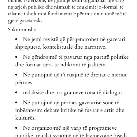
online. Ndërkohë
,
ne gjithnjë kemi organizuar një varg
ngjarjesh publike dhe nismash të edukimit jo-formal, të
cilat ne i shohim si fundamentale për misionin tonë më të
gjerë gazetaresk.
Shkurtimisht:
Ne jemi revistë që përqendrohet në gazetari
shpjeguese, kontekstuale dhe narrative.
Ne qëndrojmë të pavarur nga partitë politike
dhe format tjera të ndikimit të jashtëm.
Ne punojmë që t’i ruajmë të drejtat e njeriut
përmes
redaksisë dhe programeve tona të dialogut.
Ne punojmë që përmes gazetarisë sonë të
mbështesim debate kritike në fushat e artit dhe
kulturës.
Ne organizojmë një varg të programeve
publike, të cilat synojnë që të frymëzojnë biseda