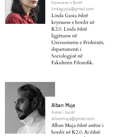
Kryesuese e Bordit
lindagusia@gmail.com
Linda Gusia është
kryesuese e bordit në
K2.0. Linda është
ligjëruese në
Universitetin e Prishtinës,
departamenti i
Sociologjisë në
Fakultetin Filozofik.
Alban Muja
Anëtar i bordit
albanmuja@gmail.com
Alban Muja është anëtar i
bordit në K2.0. Ai është