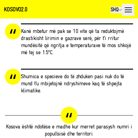
KOSOVO2.0
SHQ
Kanë mbetur më pak se 10 vite që ta reduktojmë
drastikisht lirimin e gazrave serë, për t’i rritur
mundësitë që ngritja e temperaturave të mos shkojë
më tej se 1.5ºC.
Shumica e specieve do të zhduken pasi nuk do të
mund t’u mbijetojnë ndryshimeve kaq të shpejta
klimatike.
Kosova është ndotëse e madhe kur merret parasysh numri i
popullsisë dhe territori.