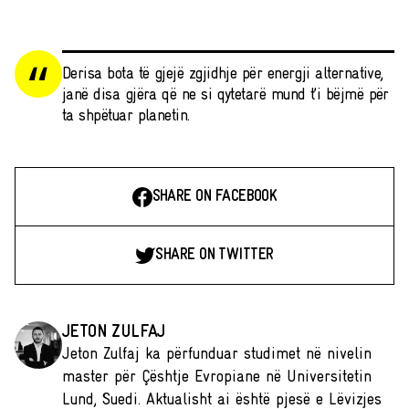
Derisa bota të gjejë zgjidhje për energji alternative,
janë disa gjëra që ne si qytetarë mund t’i bëjmë për
ta shpëtuar planetin.
SHARE ON FACEBOOK
SHARE ON TWITTER
JETON ZULFAJ
Jeton Zulfaj ka përfunduar studimet në nivelin
master për Çështje Evropiane në Universitetin
Lund, Suedi. Aktualisht ai është pjesë e Lëvizjes