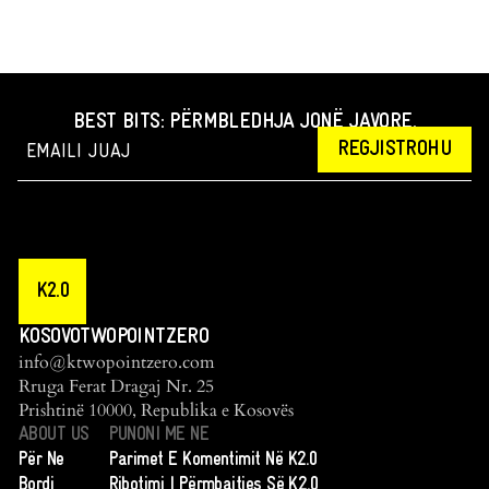
BEST BITS: PËRMBLEDHJA JONË JAVORE.
REGJISTROHU
K2.0
KOSOVOTWOPOINTZERO
info@ktwopointzero.com
Rruga Ferat Dragaj Nr. 25
Prishtinë 10000, Republika e Kosovës
ABOUT US
PUNONI ME NE
Për Ne
Parimet E Komentimit Në K2.0
Bordi
Ribotimi I Përmbajtjes Së K2.0