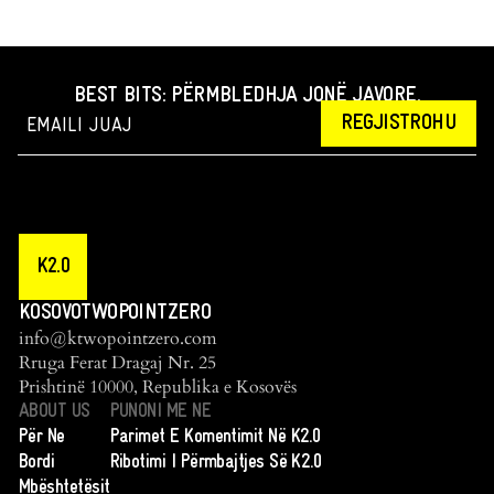
BEST BITS: PËRMBLEDHJA JONË JAVORE.
REGJISTROHU
K2.0
KOSOVOTWOPOINTZERO
info@ktwopointzero.com
Rruga Ferat Dragaj Nr. 25
Prishtinë 10000, Republika e Kosovës
ABOUT US
PUNONI ME NE
Për Ne
Parimet E Komentimit Në K2.0
Bordi
Ribotimi I Përmbajtjes Së K2.0
Mbështetësit