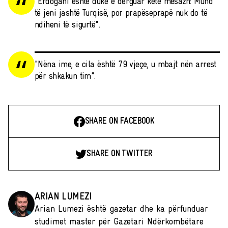
"Erdogani është duke e dërguar këtë mesazh: Mund
të jeni jashtë Turqisë, por prapëseprapë nuk do të
ndiheni të sigurtë".
"Nëna ime, e cila është 79 vjeçe, u mbajt nën arrest
për shkakun tim".
SHARE ON FACEBOOK
SHARE ON TWITTER
ARIAN LUMEZI
Arian Lumezi është gazetar dhe ka përfunduar
studimet master për Gazetari Ndërkombëtare