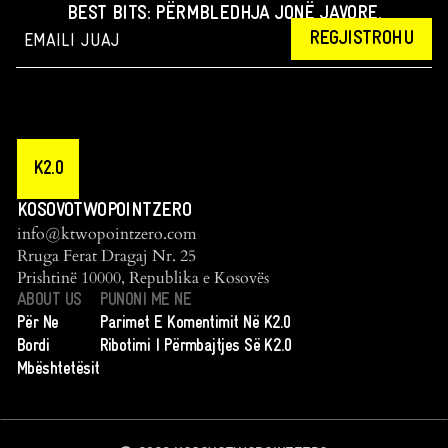
BEST BITS: PËRMBLEDHJA JONË JAVORE.
REGJISTROHU
K2.0
KOSOVOTWOPOINTZERO
info@ktwopointzero.com
Rruga Ferat Dragaj Nr. 25
Prishtinë 10000, Republika e Kosovës
ABOUT US
PUNONI ME NE
Për Ne
Parimet E Komentimit Në K2.0
Bordi
Ribotimi I Përmbajtjes Së K2.0
Mbështetësit