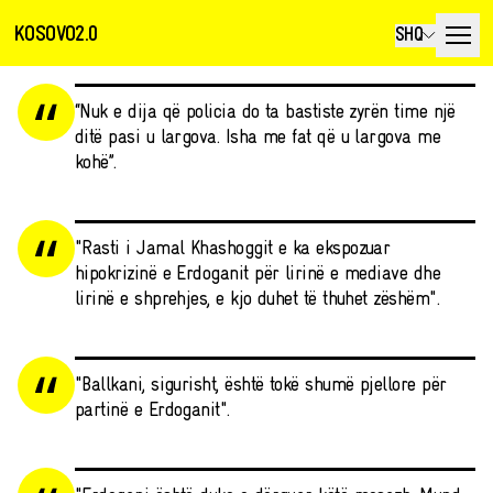
KOSOVO2.0
SHQ
“Nuk e dija që policia do ta bastiste zyrën time një
ditë pasi u largova. Isha me fat që u largova me
kohë”.
"Rasti i Jamal Khashoggit e ka ekspozuar
hipokrizinë e Erdoganit për lirinë e mediave dhe
lirinë e shprehjes, e kjo duhet të thuhet zëshëm".
"Ballkani, sigurisht, është tokë shumë pjellore për
partinë e Erdoganit".