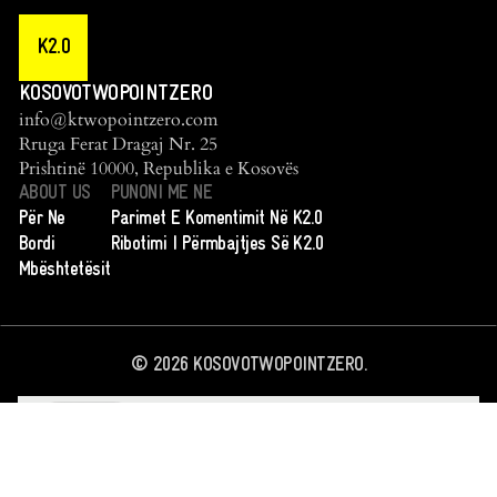
K2.0
KOSOVOTWOPOINTZERO
info@ktwopointzero.com
Rruga Ferat Dragaj Nr. 25
Prishtinë 10000, Republika e Kosovës
ABOUT US
PUNONI ME NE
Për Ne
Parimet E Komentimit Në K2.0
Bordi
Ribotimi I Përmbajtjes Së K2.0
Mbështetësit
©
2026
KOSOVOTWOPOINTZERO.