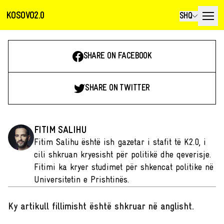
KOSOVO2.0
SHQ
SHARE ON FACEBOOK
SHARE ON TWITTER
FITIM SALIHU
Fitim Salihu është ish gazetar i stafit të K2.0, i
cili shkruan kryesisht për politikë dhe qeverisje.
Fitimi ka kryer studimet për shkencat politike në
Universitetin e Prishtinës.
Ky artikull fillimisht është shkruar në anglisht
.