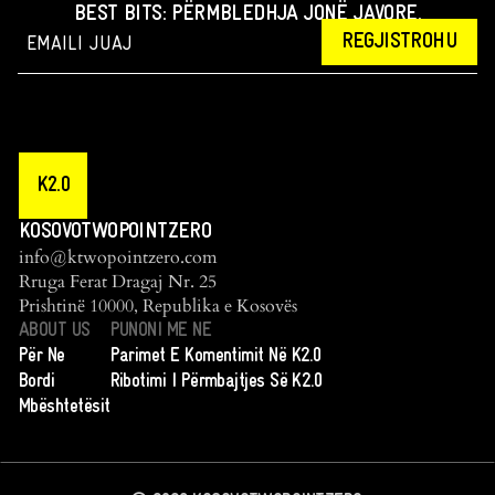
BEST BITS: PËRMBLEDHJA JONË JAVORE.
REGJISTROHU
K2.0
KOSOVOTWOPOINTZERO
info@ktwopointzero.com
Rruga Ferat Dragaj Nr. 25
Prishtinë 10000, Republika e Kosovës
ABOUT US
PUNONI ME NE
Për Ne
Parimet E Komentimit Në K2.0
Bordi
Ribotimi I Përmbajtjes Së K2.0
Mbështetësit