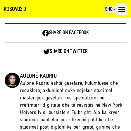
KOSOVO2.0
SHQ
SHARE ON FACEBOOK
SHARE ON TWITTER
AULONË KADRIU
Aulonë Kadriu është gazetare, hulumtuese dhe
redaktore, aktualisht duke ndjekur studimet
master për gazetari, me specializim në
rrëfimtari digjitale dhe të revistës në New York
University si bursiste e Fulbright. Ajo ka kryer
studimer bachelor për shkencë politike dhe
studimet post-diplomike për gratë, gjininë dhe