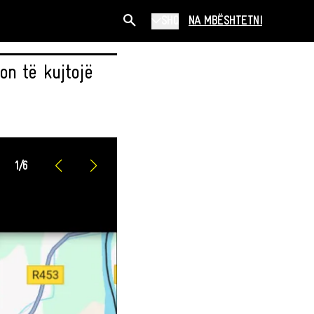
SHQ
NA MBËSHTETNI
n të kujtojë
1
/
6