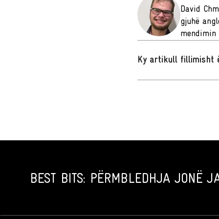
David Chmi
gjuhë angl
mendimin k
Ky artikull fillimish
BEST BITS: PËRMBLEDHJA JONË JA