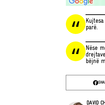
Kujtesa
parë.
Nëse më
drejtav
bëjnë m
SHA
DAVID C