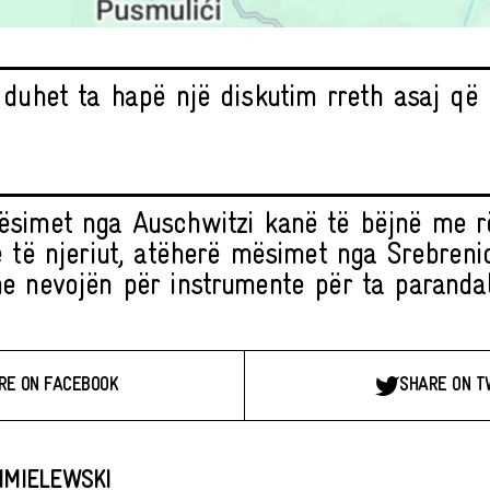
 duhet ta hapë një diskutim rreth asaj q
simet nga Auschwitzi kanë të bëjnë me r
e të njeriut, atëherë mësimet nga Srebreni
e nevojën për instrumente për ta parandal
RE ON FACEBOOK
SHARE ON T
HMIELEWSKI