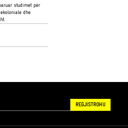
baruar studimet për
dekoloniale dhe
ht.
REGJISTROHU