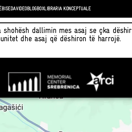
Ë
BISEDA
VIDEO
BLOGBOX
LIBRARIA KONCEPTUALE
 shohësh dallimin mes asaj se çka dëshiro
unitet dhe asaj që dëshiron të harrojë.