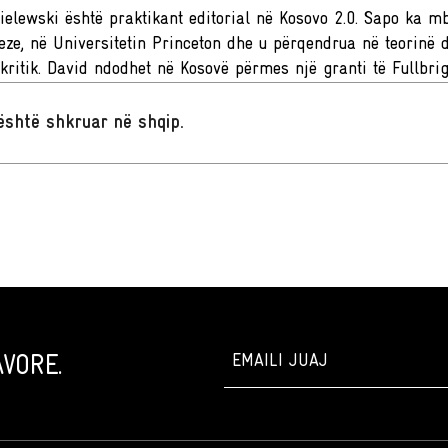
elewski është praktikant editorial në Kosovo 2.0. Sapo ka m
eze, në Universitetin Princeton dhe u përqendrua në teorinë 
ritik. David ndodhet në Kosovë përmes një granti të Fullbrig
t është shkruar në shqip
.
VORE.