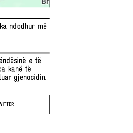
ë ka ndodhur më
ëndësinë e të
ca kanë të
uar gjenocidin.
WITTER