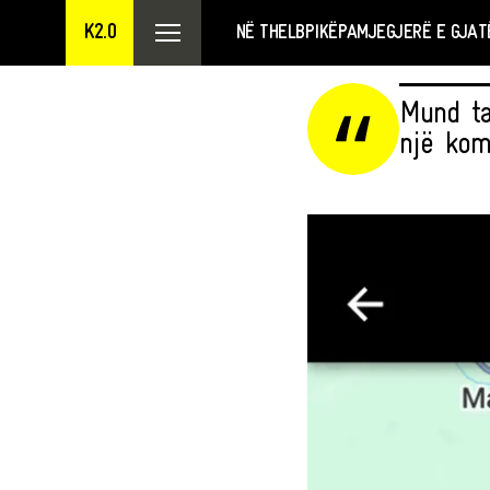
K2.0
NË THELB
PIKËPAMJE
GJERË E GJAT
Mund ta
një kom