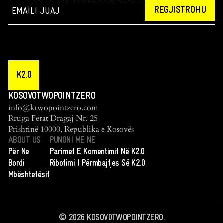
REGJISTROHU
K2.0
KOSOVOTWOPOINTZERO
info@ktwopointzero.com
Rruga Ferat Dragaj Nr. 25
Prishtinë 10000, Republika e Kosovës
ABOUT US
PUNONI ME NE
Për Ne
Parimet E Komentimit Në K2.0
Bordi
Ribotimi I Përmbajtjes Së K2.0
Mbështetësit
©
2026
KOSOVOTWOPOINTZERO.