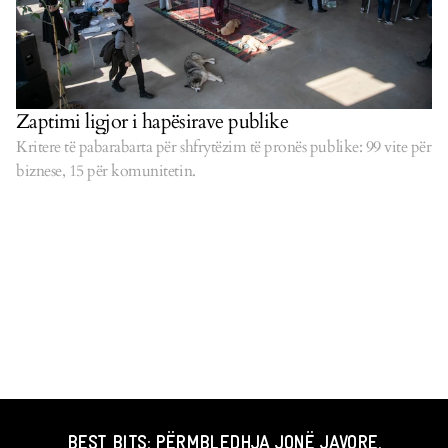
Zaptimi ligjor i hapësirave publike
Kritere të pabarabarta për shfrytëzim të pronës publike: 99 vite për
biznese, 15 për komunitetin.
BEST BITS: PËRMBLEDHJA JONË JAVORE.