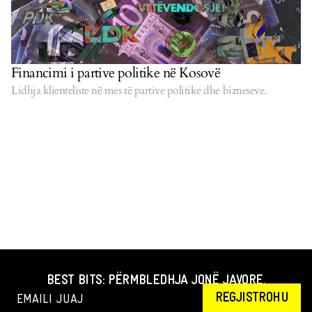
Financimi i partive politike në Kosovë
Lidhja klienteliste në mes të partive politike dhe bizneseve.
BEST BITS: PËRMBLEDHJA JONË JAVORE.
REGJISTROHU