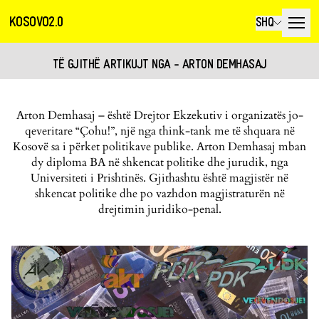
KOSOVO2.0
SHQ
TË GJITHË ARTIKUJT NGA - ARTON DEMHASAJ
Arton Demhasaj – është Drejtor Ekzekutiv i organizatës jo-
qeveritare “Çohu!”, një nga think-tank me të shquara në
Kosovë sa i përket politikave publike. Arton Demhasaj mban
dy diploma BA në shkencat politike dhe jurudik, nga
Universiteti i Prishtinës. Gjithashtu është magjistër në
shkencat politike dhe po vazhdon magjistraturën në
drejtimin juridiko-penal.