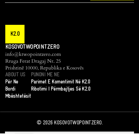
K2.0
KOSOVOTWOPOINTZERO
info@ktwopointzero.com
Rruga Ferat Dragaj Nr. 25
Prishtinë 10000, Republika e Kosovës
ABOUT US
PUNONI ME NE
Për Ne
Parimet E Komentimit Në K2.0
Bordi
Ribotimi I Përmbajtjes Së K2.0
Mbështetësit
©
2026
KOSOVOTWOPOINTZERO.