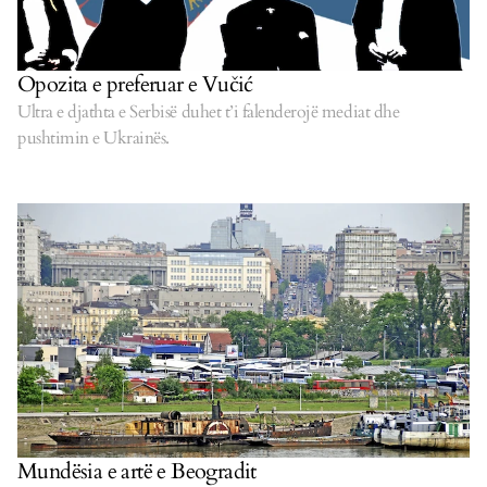
Opozita e preferuar e Vučić
Ultra e djathta e Serbisë duhet t’i falenderojë mediat dhe
pushtimin e Ukrainës.
Mundësia e artë e Beogradit