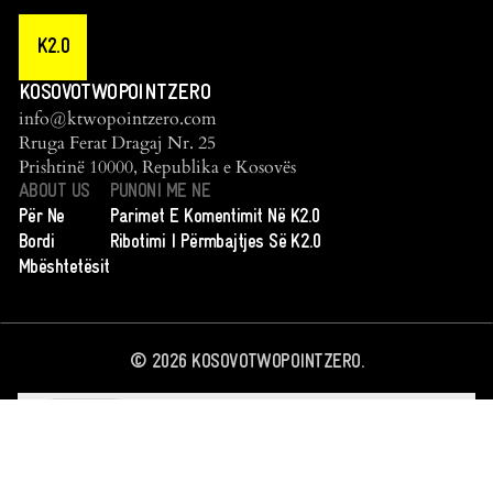
K2.0
KOSOVOTWOPOINTZERO
info@ktwopointzero.com
Rruga Ferat Dragaj Nr. 25
Prishtinë 10000, Republika e Kosovës
ABOUT US
PUNONI ME NE
Për Ne
Parimet E Komentimit Në K2.0
Bordi
Ribotimi I Përmbajtjes Së K2.0
Mbështetësit
©
2026
KOSOVOTWOPOINTZERO.