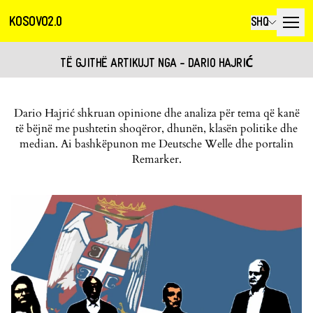
KOSOVO2.0
SHQ
TË GJITHË ARTIKUJT NGA - DARIO HAJRIĆ
Dario Hajrić shkruan opinione dhe analiza për tema që kanë
të bëjnë me pushtetin shoqëror, dhunën, klasën politike dhe
median. Ai bashkëpunon me Deutsche Welle dhe portalin
Remarker.