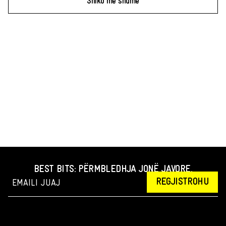
Shiko më shumë
BEST BITS: PËRMBLEDHJA JONË JAVORE.
REGJISTROHU