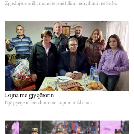
Zgjedhjet e prillit mund të jenë fillim i ndryshimit në Serbi.
Lojna me gjyqësorin
Një pyetje referendumi me kuptim të fshehur.