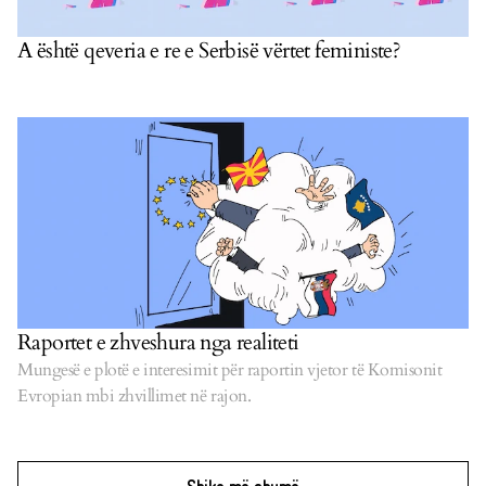
A është qeveria e re e Serbisë vërtet feministe?
Raportet e zhveshura nga realiteti
Mungesë e plotë e interesimit për raportin vjetor të Komisonit
Evropian mbi zhvillimet në rajon.