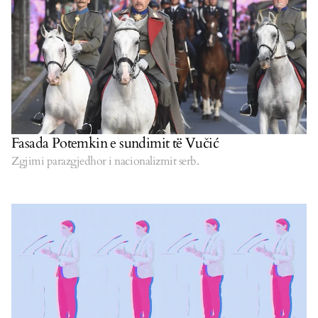
Fasada Potemkin e sundimit të Vučić
Zgjimi parazgjedhor i nacionalizmit serb.