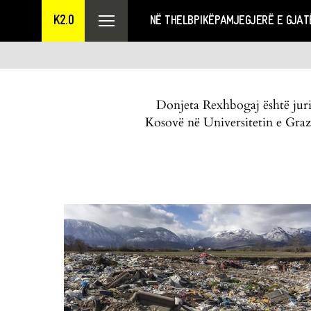
K2.0
NË THELB
PIKËPAMJE
GJERË E GJAT
Donjeta Rexhbogaj është juris
Kosovë në Universitetin e Graz