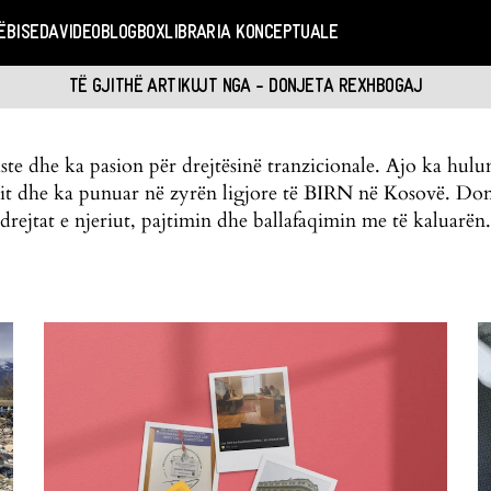
Ë
BISEDA
VIDEO
BLOGBOX
LIBRARIA KONCEPTUALE
TË GJITHË ARTIKUJT NGA - DONJETA REXHBOGAJ
te dhe ka pasion për drejtësinë tranzicionale. Ajo ka hulum
it dhe ka punuar në zyrën ligjore të BIRN në Kosovë. Donje
drejtat e njeriut, pajtimin dhe ballafaqimin me të kaluarën.