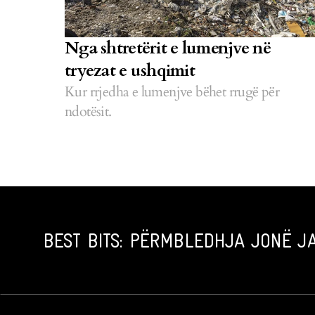
Nga shtretërit e lumenjve në
tryezat e ushqimit
Kur rrjedha e lumenjve bëhet rrugë për
ndotësit.
BEST BITS: PËRMBLEDHJA JONË JA