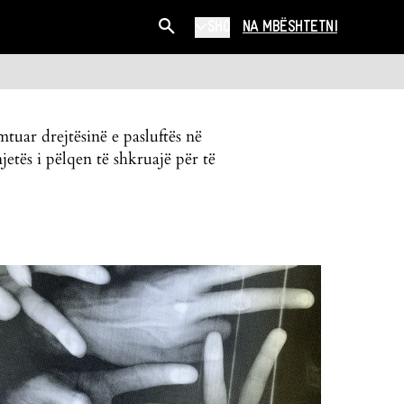
SHQ
NA MBËSHTETNI
tuar drejtësinë e pasluftës në
tës i pëlqen të shkruajë për të