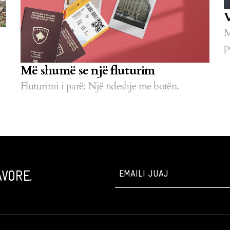
V
M
p
Më shumë se një fluturim
Fluturimi i parë: Një ndeshje me botën.
VORE.