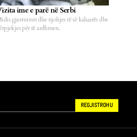
izita ime e parë në Serbi
idis gjurmimit dhe njohjes të së kaluarës dhe
ërpjekjes për të ardhmen.
REGJISTROHU