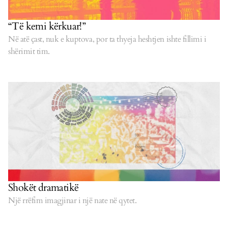
“Të kemi kërkuar!”
Në atë çast, nuk e kuptova, por ta thyeja heshtjen ishte fillimi i
shërimit tim.
Shokët dramatikë
Një rrëfim imagjinar i një nate në qytet.