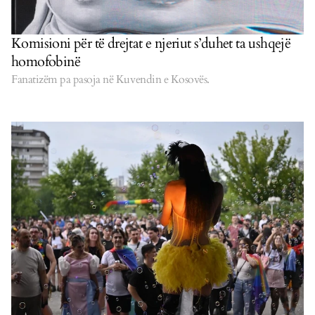
Komisioni për të drejtat e njeriut s’duhet ta ushqejë
homofobinë
Fanatizëm pa pasoja në Kuvendin e Kosovës.