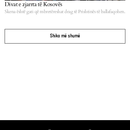
Divat e zjarrta të Kosovës
Skena është gati që mbretëreshat drag të Prishtinës të ballafaqohen.
Shiko më shumë