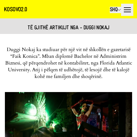
KOSOVO2.0
SHQ
TË GJITHË ARTIKUJT NGA - DUGGI NOKAJ
Duggi Nokaj ka studiuar për një vit në shkollën e gazetarisë
“Faik Konica”. Mban diplomë Bachelor në Administrim
Biznesi, që përqendrohet në kontabilitet, nga Florida Atlantic
University. Atij i pëlqen të udhëtojë, të lexojë dhe të kalojë
kohë me familjen dhe shoqërinë.