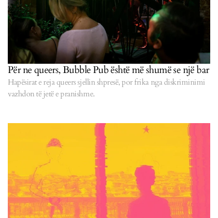
Për ne queers, Bubble Pub është më shumë se një bar
Hapësirat e reja queers sjellin shpresë, por frika nga diskriminimi
vazhdon të jetë e pranishme.