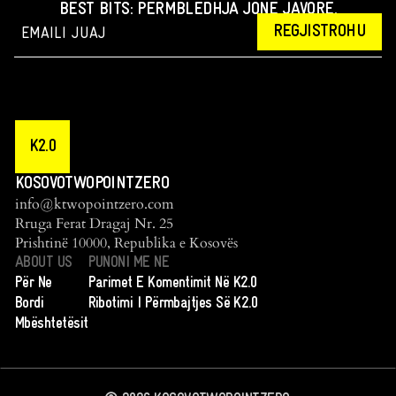
BEST BITS: PËRMBLEDHJA JONË JAVORE.
REGJISTROHU
K2.0
KOSOVOTWOPOINTZERO
info@ktwopointzero.com
Rruga Ferat Dragaj Nr. 25
Prishtinë 10000, Republika e Kosovës
ABOUT US
PUNONI ME NE
Për Ne
Parimet E Komentimit Në K2.0
Bordi
Ribotimi I Përmbajtjes Së K2.0
Mbështetësit