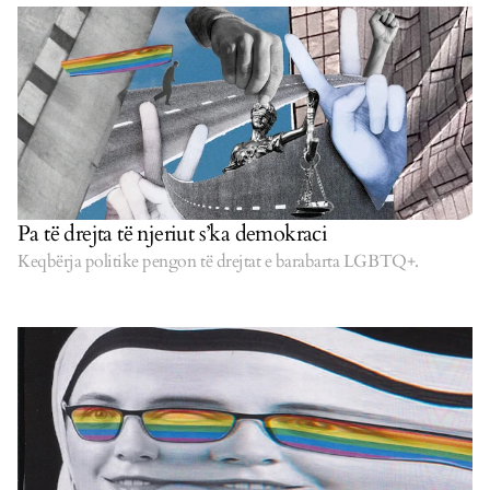
Pa të drejta të njeriut s’ka demokraci
Keqbërja politike pengon të drejtat e barabarta LGBTQ+.