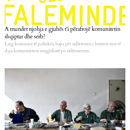
A mundet njohja e gjuhës t’i përafrojë komunitetin
shqiptar dhe serb?
Larg kornizave të politikës, hapa për ndërtimin e besimit mes të
dyja komuniteteve megjithatë po ndërmerren.