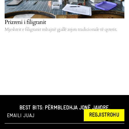
Prizreni i filigranit
Mjeshtrit e filigranit mbajnë gjallë zejen tradicionale të qytetit.
BEST BITS: PËRMBLEDHJA JONË JAVORE.
REGJISTROHU