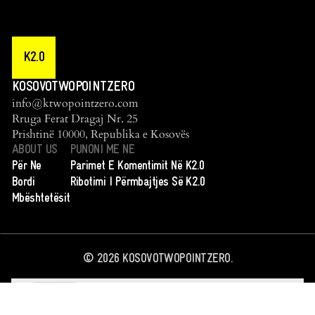
K2.0
KOSOVOTWOPOINTZERO
info@ktwopointzero.com
Rruga Ferat Dragaj Nr. 25
Prishtinë 10000, Republika e Kosovës
ABOUT US
PUNONI ME NE
Për Ne
Parimet E Komentimit Në K2.0
Bordi
Ribotimi I Përmbajtjes Së K2.0
Mbështetësit
©
2026
KOSOVOTWOPOINTZERO.