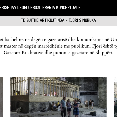
Ë
BISEDA
VIDEO
BLOGBOX
LIBRARIA KONCEPTUALE
TË GJITHË ARTIKUJT NGA - FJORI SINORUKA
et bachelors në degën e gazetarisë dhe komunikimit në Univ
et master në degën marrëdhënie me publikun. Fjori është p
Gazetari Kualitative dhe punon si gazetare në Shqipëri.