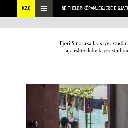
K2.0
NË THELB
PIKËPAMJE
GJERË E GJAT
Fjori Sinoruka ka kryer studim
ajo është duke kryer studim