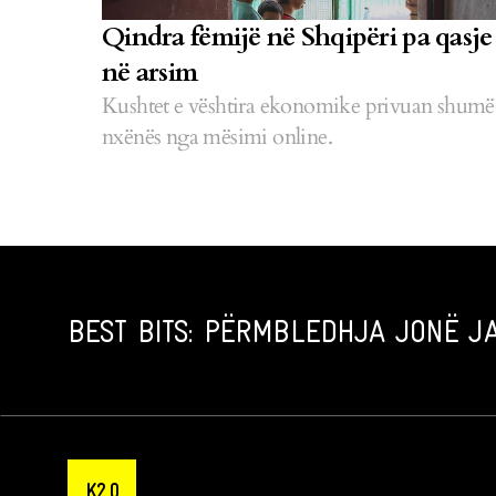
Qindra fëmijë në Shqipëri pa qasje
në arsim
Kushtet e vështira ekonomike privuan shumë
nxënës nga mësimi online.
BEST BITS: PËRMBLEDHJA JONË JA
K2.0