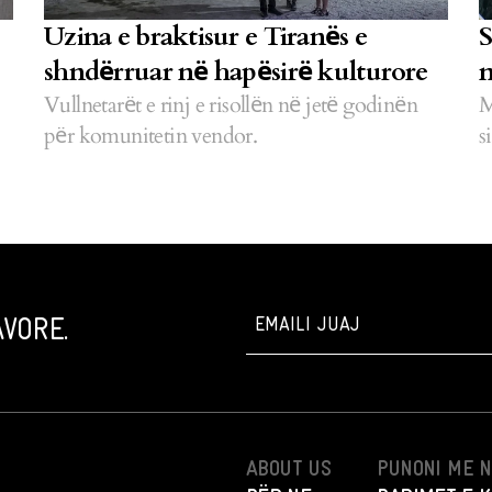
Uzina e braktisur e Tiranёs e
S
shndёrruar nё hapёsirё kulturore
Vullnetarёt e rinj e risollёn nё jetё godinёn
M
pёr komunitetin vendor.
s
VORE.
ABOUT US
PUNONI ME 