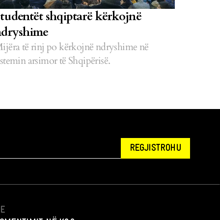
tudentët shqiptarë kërkojnë
ndryshime
ijëra të rinj po kërkojnë ndryshime në
istemin arsimor të Shqipërisë.
REGJISTROHU
NE