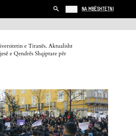
SHQ
NA MBËSHTETNI
ersitetin e Tiranës. Aktualisht
jesë e Qendrës Shqiptare për