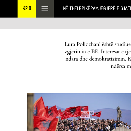
K2.0
NË THELB
PIKËPAMJE
GJERË E GJAT
Lura Pollozhani është studiue
zgjerimin e BE. Interesat e tj
ndara dhe demokratizimin. Ka
ndërsa m