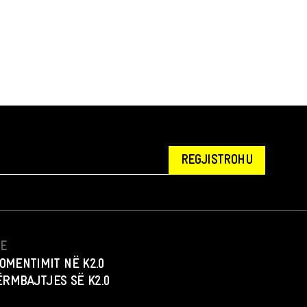
REGJISTROHU
NE
OMENTIMIT NË K2.0
PËRMBAJTJES SË K2.0