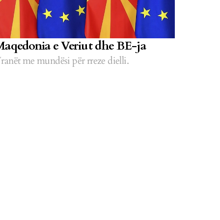
aqedonia e Veriut dhe BE-ja
ranët me mundësi për rreze dielli.