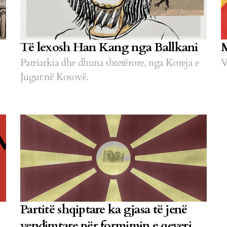
Të lexosh Han Kang nga Ballkani
M
Patriarkia dhe dhuna shtetërore, nga Koreja e
V
Jugut në Kosovë.
Partitë shqiptare ka gjasa të jenë
vendimtare për formimin e qeverisë