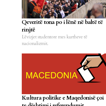
Qeveritë tona po i lënë në baltë të
rinjtë
Lëvizjet studentore mes kurtheve të
nacionalizmit.
Kultura politike e Maqedonisë çoi
te dështimi i referendumit