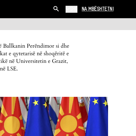
SHQ
NA MBËSHTETNI
në Ballkanin Perëndimor si dhe
kat e qytetarisë në shoqëritë e
kë në Universitetin e Grazit,
e në LSE.