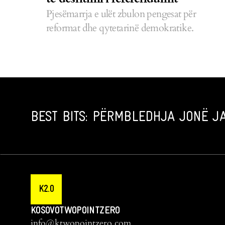
Pjesëmarrja e ulët zbulon pengesat për
reformat dhe qytetarinë demokratike.
BEST BITS: PËRMBLEDHJA JONË JA
K2.0
KOSOVOTWOPOINTZERO
info@ktwopointzero.com