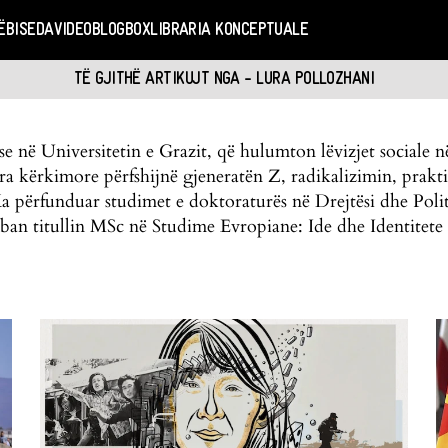
Ë
BISEDA
VIDEO
BLOGBOX
LIBRARIA KONCEPTUALE
TË GJITHË ARTIKUJT NGA - LURA POLLOZHANI
se në Universitetin e Grazit, që hulumton lëvizjet sociale 
era kërkimore përfshijnë gjeneratën Z, radikalizimin, prakti
 përfunduar studimet e doktoraturës në Drejtësi dhe Politi
ban titullin MSc në Studime Evropiane: Ide dhe Identitet