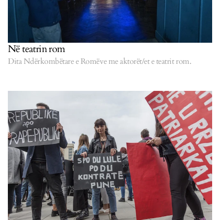
Në teatrin rom
Dita Ndërkombëtare e Romëve me aktorët/et e teatrit rom.