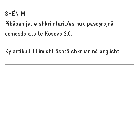
SHËNIM
Pikëpamjet e shkrimtarit/es nuk pasqyrojnë
domosdo ato të Kosovo 2.0.
Ky artikull fillimisht është shkruar në anglisht
.