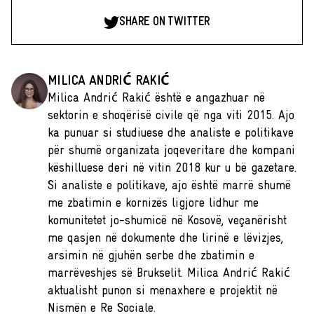
SHARE ON TWITTER
MILICA ANDRIĆ RAKIĆ
Milica Andrić Rakić është e angazhuar në
sektorin e shoqërisë civile që nga viti 2015. Ajo
ka punuar si studiuese dhe analiste e politikave
për shumë organizata joqeveritare dhe kompani
këshilluese deri në vitin 2018 kur u bë gazetare.
Si analiste e politikave, ajo është marrë shumë
me zbatimin e kornizës ligjore lidhur me
komunitetet jo-shumicë në Kosovë, veçanërisht
me qasjen në dokumente dhe lirinë e lëvizjes,
arsimin në gjuhën serbe dhe zbatimin e
marrëveshjes së Brukselit. Milica Andrić Rakić
aktualisht punon si menaxhere e projektit në
Nismën e Re Sociale.