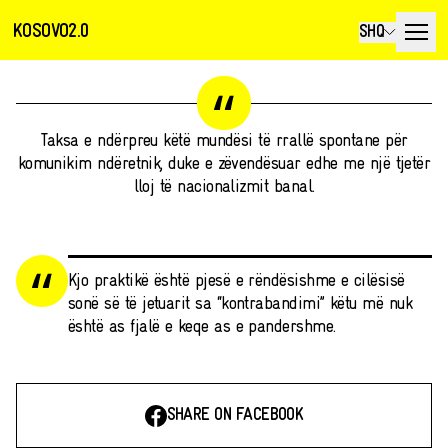
KOSOVO2.0
SHQ
Taksa e ndërpreu këtë mundësi të rrallë spontane për
komunikim ndëretnik, duke e zëvendësuar edhe me një tjetër
lloj të nacionalizmit banal.
Kjo praktikë është pjesë e rëndësishme e cilësisë
sonë së të jetuarit sa “kontrabandimi” këtu më nuk
është as fjalë e keqe as e pandershme.
SHARE ON FACEBOOK