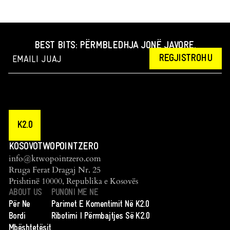
BEST BITS: PËRMBLEDHJA JONË JAVORE.
REGJISTROHU
K2.0
KOSOVOTWOPOINTZERO
info@ktwopointzero.com
Rruga Ferat Dragaj Nr. 25
Prishtinë 10000, Republika e Kosovës
ABOUT US
PUNONI ME NE
Për Ne
Parimet E Komentimit Në K2.0
Bordi
Ribotimi I Përmbajtjes Së K2.0
Mbështetësit