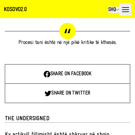
KOSOVO2.0
SHQ
Procesi tani është në një pikë kritike të kthesës.
SHARE ON FACEBOOK
SHARE ON TWITTER
THE UNDERSIGNED
Ky artikull fillimisht është shkruar në shqip
.