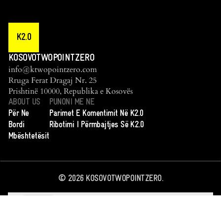
K2.0
KOSOVOTWOPOINTZERO
info@ktwopointzero.com
Rruga Ferat Dragaj Nr. 25
Prishtinë 10000, Republika e Kosovës
ABOUT US
PUNONI ME NE
Për Ne
Parimet E Komentimit Në K2.0
Bordi
Ribotimi I Përmbajtjes Së K2.0
Mbështetësit
©
2026
KOSOVOTWOPOINTZERO.