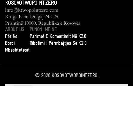
KOSOVOTWOPOINTZERO
info@ktwopointzero.com
Rruga Ferat Dragaj Nr. 25
Prishtinë 10000, Republika e Kosovës
ABOUT US
PUNONI ME NE
Për Ne
Parimet E Komentimit Në K2.0
Bordi
Ribotimi I Përmbajtjes Së K2.0
Mbështetësit
©
2026
KOSOVOTWOPOINTZERO.