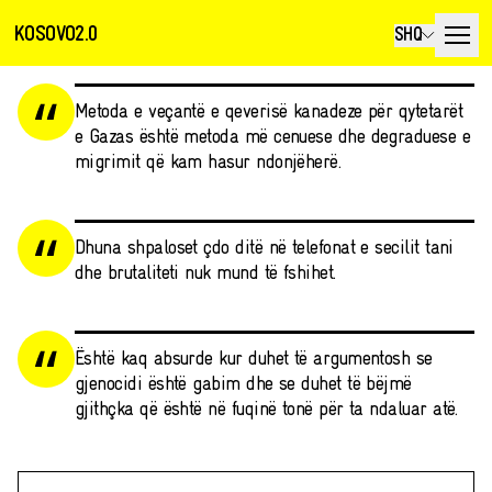
KOSOVO2.0
SHQ
Metoda e veçantë e qeverisë kanadeze për qytetarët
e Gazas është metoda më cenuese dhe degraduese e
migrimit që kam hasur ndonjëherë.
Dhuna shpaloset çdo ditë në telefonat e secilit tani
dhe brutaliteti nuk mund të fshihet.
Është kaq absurde kur duhet të argumentosh se
gjenocidi është gabim dhe se duhet të bëjmë
gjithçka që është në fuqinë tonë për ta ndaluar atë.