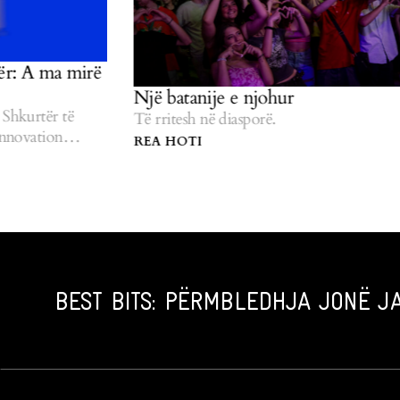
 A ma mirë
Një batanije e njohur
urtër të
Të rritesh në diasporë.
ovation
REA HOTI
BEST BITS: PËRMBLEDHJA JONË JA