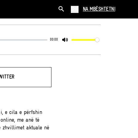
SHQ
NA MBËSHTETNI
00:00
Mute
WITTER
i, e cila e përfshin
 online, me anë të
zhvillimet aktuale në