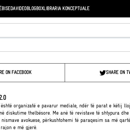
Ë
BISEDA
VIDEO
BLOGBOX
LIBRARIA KONCEPTUALE
RE ON FACEBOOK
SHARE ON T
2.0
është organizatë e pavarur mediale, ndër të parat e këtij lloj
në diskutime thelbësore. Me anë të revistave të shtypura dhe
 nismave avokuese, përkushtohemi të paraqesim sa më qartë 
 rajon e më gjerë.