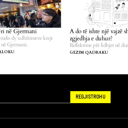
 në Gjermani
A do të ishte një vajzë shqi
zgjedhja e duhur?
is dy udhëtimeve krejt
 Gjermani.
Reflektime për lidhjet në diaspo
OKU
GEZIM QADRAKU
REGJISTROHU