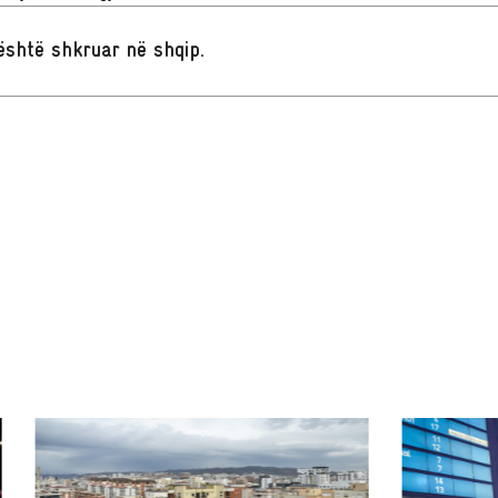
t është shkruar në shqip
.