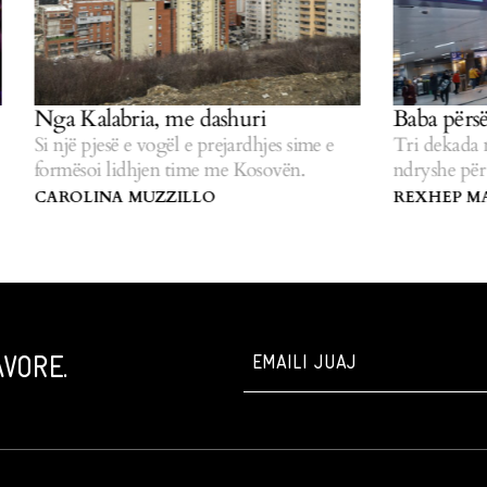
Nga Kalabria, me dashuri
Baba përsëri
Si një pjesë e vogël e prejardhjes sime e
Tri dekada mid
formësoi lidhjen time me Kosovën.
ndryshe për në
CAROLINA MUZZILLO
REXHEP MAL
VORE.