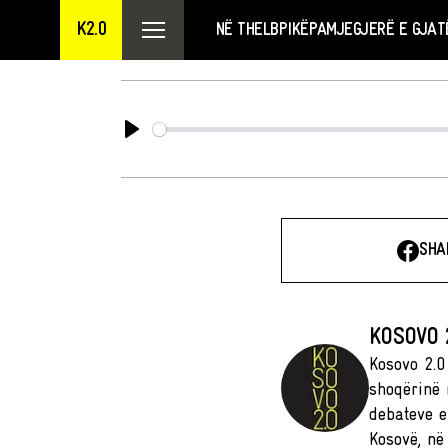
K2.0
NË THELB
PIKËPAMJE
GJERË E GJAT
Play
SHA
KOSOVO 
Kosovo 2.0 
shoqërinë 
debateve e
Kosovë, në