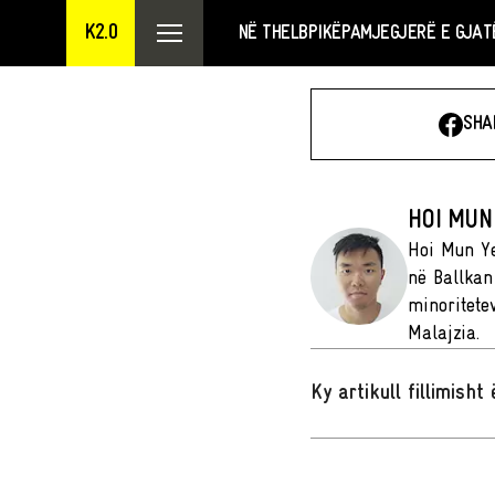
K2.0
NË THELB
PIKËPAMJE
GJERË E GJAT
SHA
HOI MUN
Hoi Mun Ye
në Ballkan
minoritete
Malajzia.
Ky artikull fillimish