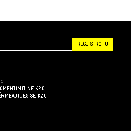
REGJISTROHU
NE
OMENTIMIT NË K2.0
PËRMBAJTJES SË K2.0