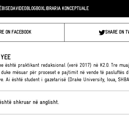
Ë
BISEDA
VIDEO
BLOGBOX
LIBRARIA KONCEPTUALE
RE ON FACEBOOK
SHARE ON T
 YEE
e është praktikant redaksional (verë 2017) në K2.0. Tre muajt
 duke mësuar për proceset e pajtimit në vende të pasluftës dh
ve. Ai është student i gazetarisë (Drake University, Ioua, SH
t është shkruar në anglisht
.