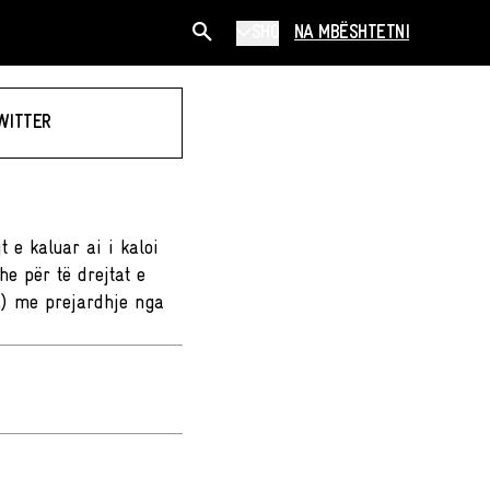
SHQ
NA MBËSHTETNI
WITTER
 e kaluar ai i kaloi
e për të drejtat e
BA) me prejardhje nga