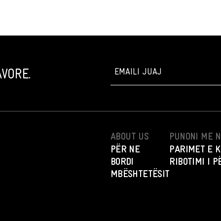
VORE.
ABOUT US
PUNONI ME 
PËR NE
PARIMET E K
BORDI
RIBOTIMI I 
MBËSHTETËSIT