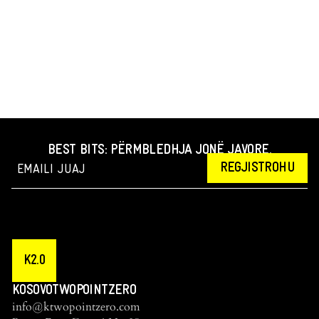
BEST BITS: PËRMBLEDHJA JONË JAVORE.
REGJISTROHU
K2.0
KOSOVOTWOPOINTZERO
info@ktwopointzero.com