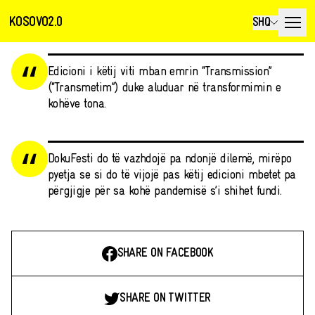
KOSOVO2.0
SHQ
Edicioni i këtij viti mban emrin “Transmission”
(“Transmetim”) duke aluduar në transformimin e
kohëve tona.
DokuFesti do të vazhdojë pa ndonjë dilemë, mirëpo
pyetja se si do të vijojë pas këtij edicioni mbetet pa
përgjigje për sa kohë pandemisë s’i shihet fundi.
SHARE ON FACEBOOK
SHARE ON TWITTER