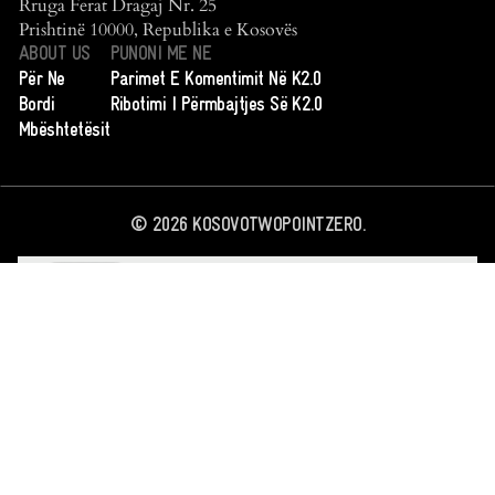
Rruga Ferat Dragaj Nr. 25
Prishtinë 10000, Republika e Kosovës
ABOUT US
PUNONI ME NE
Për Ne
Parimet E Komentimit Në K2.0
Bordi
Ribotimi I Përmbajtjes Së K2.0
Mbështetësit
©
2026
KOSOVOTWOPOINTZERO.