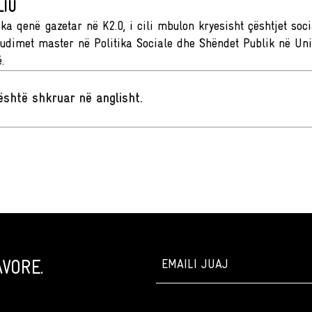
LIU
 ka qenë gazetar në K2.0, i cili mbulon kryesisht çështjet soci
tudimet master në Politika Sociale dhe Shëndet Publik në Univ
.
t është shkruar në anglisht
.
VORE.