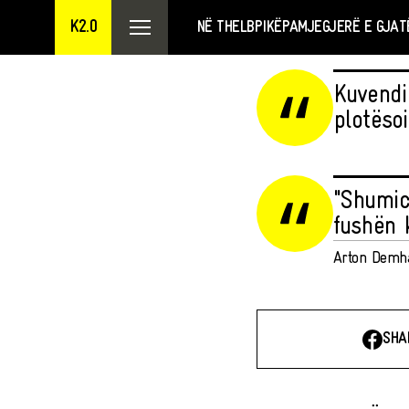
K2.0
NË THELB
PIKËPAMJE
GJERË E GJAT
Kuvendi
plotëso
"Shumic
fushën 
Arton Demh
SHA