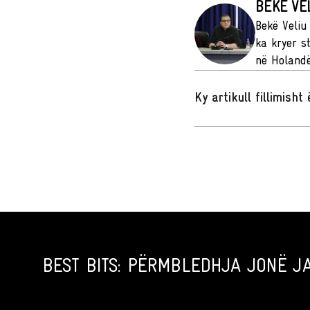
BEKË VE
Bekë Veliu
ka kryer s
në Holandë
Ky artikull fillimish
BEST BITS: PËRMBLEDHJA JONË JA