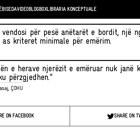
Ë
BISEDA
VIDEO
BLOGBOX
LIBRARIA KONCEPTUALE
 vendosi për pesë anëtarët e bordit, një ng
i as kriteret minimale për emërim.
ën e herave njerëzit e emëruar nuk janë 
ku përzgjedhen.”
asaj, ÇOHU
RE ON FACEBOOK
SHARE ON T