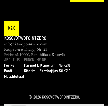
K2.0
KOSOVOTWOPOINTZERO
info@ktwopointzero.com
Rruga Ferat Dragaj Nr. 25
Prishtinë 10000, Republika e Kosovës
ABOUT US
PUNONI ME NE
Për Ne
Parimet E Komentimit Në K2.0
Bordi
Ribotimi I Përmbajtjes Së K2.0
Mbështetësit
©
2026
KOSOVOTWOPOINTZERO.