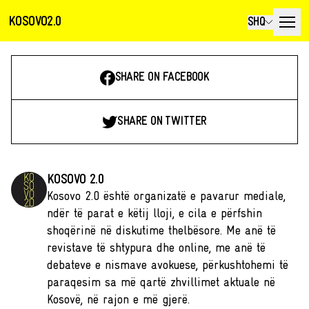
KOSOVO2.0
SHQ
SHARE ON FACEBOOK
SHARE ON TWITTER
KOSOVO 2.0
Kosovo 2.0 është organizatë e pavarur mediale,
ndër të parat e këtij lloji, e cila e përfshin
shoqërinë në diskutime thelbësore. Me anë të
revistave të shtypura dhe online, me anë të
debateve e nismave avokuese, përkushtohemi të
paraqesim sa më qartë zhvillimet aktuale në
Kosovë, në rajon e më gjerë.