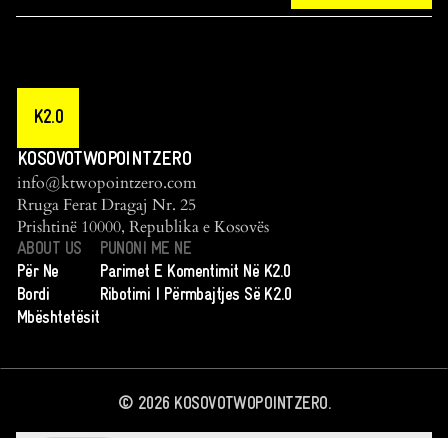
K2.0
KOSOVOTWOPOINTZERO
info@ktwopointzero.com
Rruga Ferat Dragaj Nr. 25
Prishtinë 10000, Republika e Kosovës
ABOUT US
PUNONI ME NE
Për Ne
Parimet E Komentimit Në K2.0
Bordi
Ribotimi I Përmbajtjes Së K2.0
Mbështetësit
©
2026
KOSOVOTWOPOINTZERO.