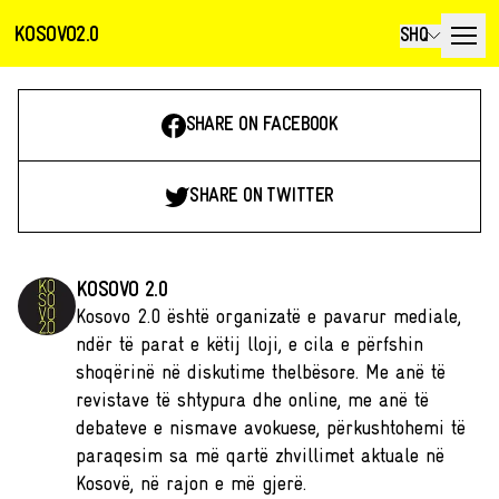
KOSOVO2.0
SHQ
SHARE ON FACEBOOK
SHARE ON TWITTER
KOSOVO 2.0
Kosovo 2.0 është organizatë e pavarur mediale,
ndër të parat e këtij lloji, e cila e përfshin
shoqërinë në diskutime thelbësore. Me anë të
revistave të shtypura dhe online, me anë të
debateve e nismave avokuese, përkushtohemi të
paraqesim sa më qartë zhvillimet aktuale në
Kosovë, në rajon e më gjerë.