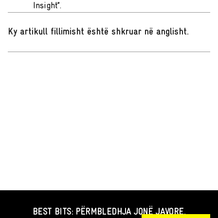
Insight”.
Ky artikull fillimisht është shkruar në anglisht
.
BEST BITS: PËRMBLEDHJA JONË JAVORE.