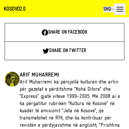
KOSOVO2.0
SHQ
SHARE ON FACEBOOK
SHARE ON TWITTER
ARIF MUHARREMI
Arif Muharremi ka përcjellë kulturën dhe artin
për gazetat e përditshme “Koha Ditore” dhe
“Express” gjatë viteve 1999-2005. Më 2008 ai e
ka përgatitur rubrikën “Kultura në Kosovë” në
kuadër të emisionit “Jeta në Kosovë”, që
transmetohet në RTK, dhe ka kontribuar për
revistën e përdyjavshme në anglisht, “Prishtina