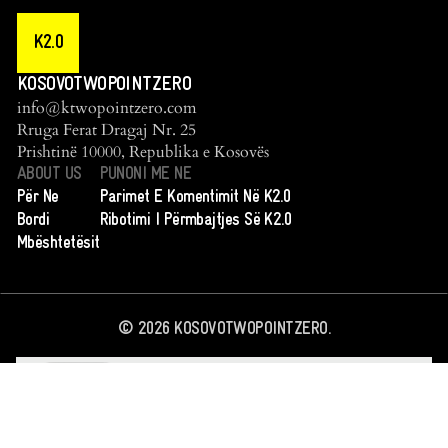
K2.0
KOSOVOTWOPOINTZERO
info@ktwopointzero.com
Rruga Ferat Dragaj Nr. 25
Prishtinë 10000, Republika e Kosovës
ABOUT US
PUNONI ME NE
Për Ne
Parimet E Komentimit Në K2.0
Bordi
Ribotimi I Përmbajtjes Së K2.0
Mbështetësit
©
2026
KOSOVOTWOPOINTZERO.