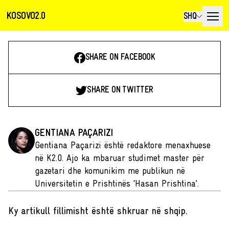
KOSOVO2.0
SHQ
SHARE ON FACEBOOK
SHARE ON TWITTER
GENTIANA PAÇARIZI
Gentiana Paçarizi është redaktore menaxhuese
në K2.0. Ajo ka mbaruar studimet master për
gazetari dhe komunikim me publikun në
Universitetin e Prishtinës ‘Hasan Prishtina’.
Ky artikull fillimisht është shkruar në shqip
.