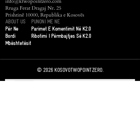
info@ktwopointzero.com
Rruga Ferat Dragaj Nr. 25
Prishtinë 10000, Republika e Kosovës
ABOUT US
PUNONI ME NE
Për Ne
Parimet E Komentimit Në K2.0
Bordi
Ribotimi I Përmbajtjes Së K2.0
Mbështetësit
©
2026
KOSOVOTWOPOINTZERO.