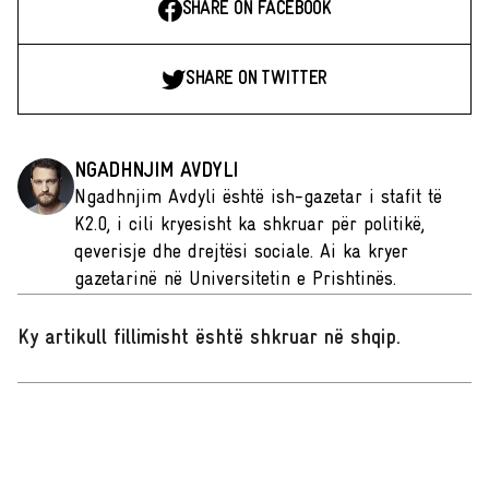
SHARE ON FACEBOOK
SHARE ON TWITTER
NGADHNJIM AVDYLI
Ngadhnjim Avdyli është ish-gazetar i stafit të
K2.0, i cili kryesisht ka shkruar për politikë,
qeverisje dhe drejtësi sociale. Ai ka kryer
gazetarinë në Universitetin e Prishtinës.
Ky artikull fillimisht është shkruar në shqip
.