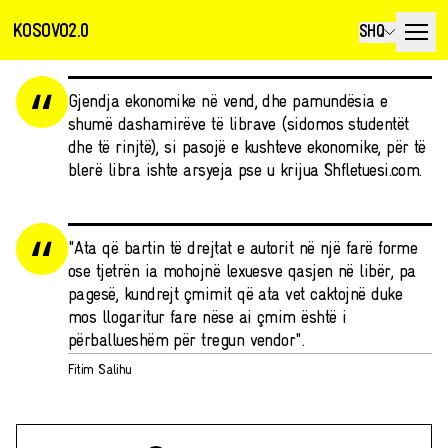
KOSOVO2.0
SHQ
Gjendja ekonomike në vend, dhe pamundësia e
shumë dashamirëve të librave (sidomos studentët
dhe të rinjtë), si pasojë e kushteve ekonomike, për të
blerë libra ishte arsyeja pse u krijua Shfletuesi.com.
"Ata që bartin të drejtat e autorit në një farë forme
ose tjetrën ia mohojnë lexuesve qasjen në libër, pa
pagesë, kundrejt çmimit që ata vet caktojnë duke
mos llogaritur fare nëse ai çmim është i
përballueshëm për tregun vendor".
Fitim Salihu