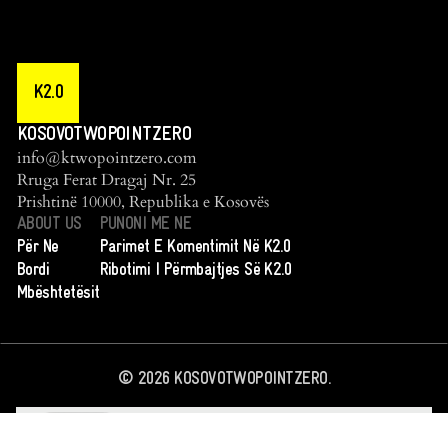
K2.0
KOSOVOTWOPOINTZERO
info@ktwopointzero.com
Rruga Ferat Dragaj Nr. 25
Prishtinë 10000, Republika e Kosovës
ABOUT US
PUNONI ME NE
Për Ne
Parimet E Komentimit Në K2.0
Bordi
Ribotimi I Përmbajtjes Së K2.0
Mbështetësit
©
2026
KOSOVOTWOPOINTZERO.