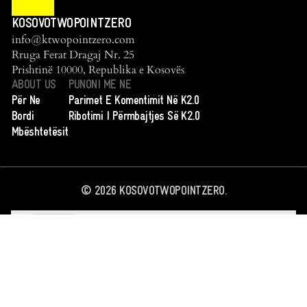
KOSOVOTWOPOINTZERO
info@ktwopointzero.com
Rruga Ferat Dragaj Nr. 25
Prishtinë 10000, Republika e Kosovës
ABOUT US
PUNONI ME NE
Për Ne
Parimet E Komentimit Në K2.0
Bordi
Ribotimi I Përmbajtjes Së K2.0
Mbështetësit
©
2026
KOSOVOTWOPOINTZERO.