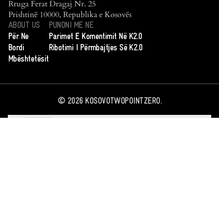
Rruga Ferat Dragaj Nr. 25
Prishtinë 10000, Republika e Kosovës
ABOUT US
PUNONI ME NE
Për Ne
Parimet E Komentimit Në K2.0
Bordi
Ribotimi I Përmbajtjes Së K2.0
Mbështetësit
©
2026
KOSOVOTWOPOINTZERO.