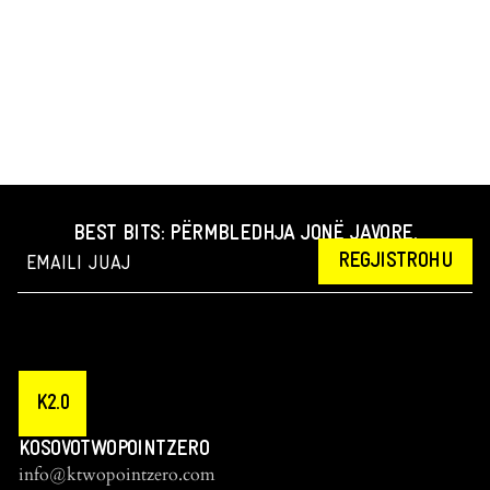
BEST BITS: PËRMBLEDHJA JONË JAVORE.
REGJISTROHU
K2.0
KOSOVOTWOPOINTZERO
info@ktwopointzero.com