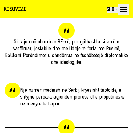
KOSOVO2.0
SHQ
Si rajon në oborrin e BE-së, por gjithashtu si zonë e
varfëruar, jostabile dhe me lidhje të forta me Rusinë,
Ballkani Perëndimor u shndërrua në fushëbetejë diplomatike
dhe ideologjike.
Një numër mediash në Serbi, kryesisht tabloide, e
shtyjnë përpara agjendën proruse dhe proputineske
në mënyrë të hapur.