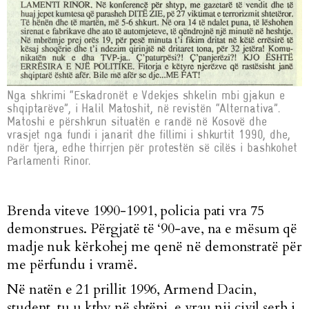
Nga shkrimi “Eskadronët e Vdekjes shkelin mbi gjakun e
shqiptarëve”, i Halil Matoshit, në revistën “Alternativa”.
Matoshi e përshkrun situatën e randë në Kosovë dhe
vrasjet nga fundi i janarit dhe fillimi i shkurtit 1990, dhe,
ndër tjera, edhe thirrjen për protestën së cilës i bashkohet
Parlamenti Rinor.
Brenda viteve 1990-1991, policia pati vra 75
demonstrues. Përgjatë të ‘90-ave, na e mësum që
madje nuk kërkohej me qenë në demonstratë për
me përfundu i vramë.
Në natën e 21 prillit 1996, Armend Dacin,
student, tu u kthy në shtëpi, e vrau nji civil serb i