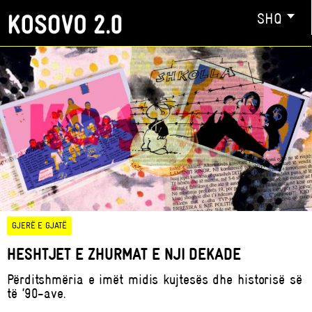
SHQ
GJERË E GJATË
HESHTJET E ZHURMAT E NJI DEKADE
Përditshmëria e imët midis kujtesës dhe historisë së
të ‘90-ave.