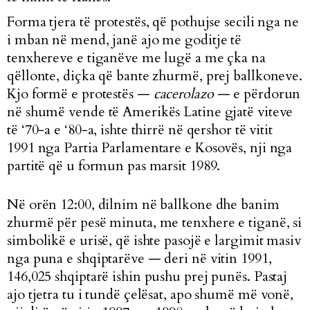
Forma tjera të protestës, që pothujse secili nga ne
i mban në mend, janë ajo me goditje të
tenxhereve e tiganëve me lugë a me çka na
qëllonte, diçka që bante zhurmë, prej ballkoneve.
Kjo formë e protestës
—
cacerolazo
—
e përdorun
në shumë vende të Amerikës Latine gjatë viteve
të ‘70-a e ‘80-a, ishte thirrë në qershor të vitit
1991 nga Partia Parlamentare e Kosovës, nji nga
partitë që u formun pas marsit 1989.
Në orën 12:00, dilnim në ballkone dhe banim
zhurmë për pesë minuta, me tenxhere e tiganë, si
simbolikë e urisë, që ishte pasojë e largimit masiv
nga puna e shqiptarëve — deri në vitin 1991,
146,025 shqiptarë ishin pushu prej punës. Pastaj
ajo tjetra tu i tundë çelësat, apo shumë më vonë,