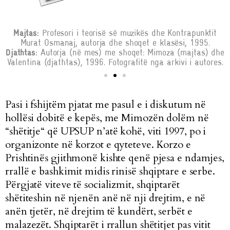
Majtas:
Profesori i teorisë së muzikës dhe Kontrapunktit
Murat Osmanaj, autorja dhe shoqet e klasësi, 1995.
i
Djathtas:
Autorja (në mes) me shoqet: Mimoza (majtas) dhe
Valentina (djathtas), 1996. Fotografitë nga arkivi i autores.
Pasi i fshijtëm pjatat me pasul e i diskutum në
hollësi dobitë e kepës, me Mimozën dolëm në
“shëtitje“ që UPSUP n’atë kohë, viti 1997, po i
organizonte në korzot e qyteteve. Korzo e
Prishtinës gjithmonë kishte qenë pjesa e ndamjes,
rrallë e bashkimit midis rinisë shqiptare e serbe.
Përgjatë viteve të socializmit, shqiptarët
shëtiteshin në njenën anë në nji drejtim, e në
anën tjetër, në drejtim të kundërt, serbët e
malazezët. Shqiptarët i rrallun shëtitjet pas vitit