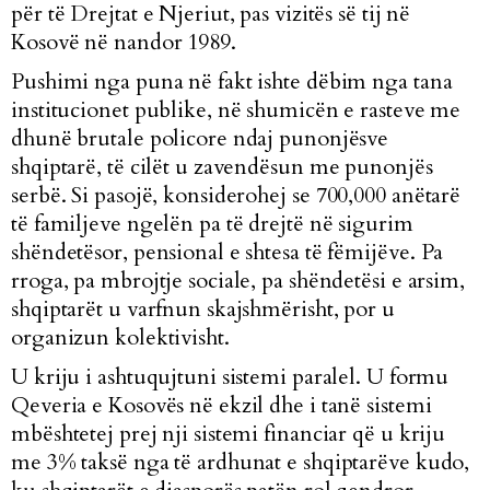
për të Drejtat e Njeriut, pas vizitës së tij në
Kosovë në nandor 1989.
Pushimi nga puna në fakt ishte dëbim nga tana
institucionet publike, në shumicën e rasteve me
dhunë brutale policore ndaj punonjësve
shqiptarë, të cilët u zavendësun me punonjës
serbë. Si pasojë, konsiderohej se
700,000 anëtarë
të familjeve ngelën pa të drejtë në sigurim
shëndetësor, pensional e shtesa të fëmijëve.
Pa
rroga, pa mbrojtje sociale, pa shëndetësi e arsim,
shqiptarët u varfnun skajshmërisht, por u
organizun kolektivisht.
U kriju i ashtuqujtuni sistemi paralel. U formu
Qeveria e Kosovës në ekzil dhe i tanë sistemi
mbështetej prej nji sistemi financiar që u kriju
me 3% taksë nga të ardhunat e shqiptarëve kudo,