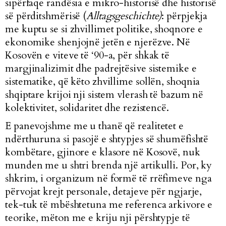
sipërfaqe randësia e mikro-historisë dhe historisë
së përditshmërisë (
Alltagsgeschichte)
:
përpjekja
me kuptu se si zhvillimet politike,
shoqnore e
ekonomike shenjojnë jetën e njerëzve. Në
Kosovën e viteve të ‘90-a, për shkak të
margjinalizimit dhe padrejtësive sistemike e
sistematike, që këto zhvillime sollën, shoqnia
shqiptare krijoi nji sistem vlerash të bazum në
kolektivitet, solidaritet dhe rezistencë.
E panevojshme me u thanë që realitetet e
ndërthuruna si pasojë e shtypjes së shumëfishtë
kombëtare, gjinore e klasore në Kosovë, nuk
munden me u shtri brenda një artikulli. Por, ky
shkrim, i organizum në formë të rrëfimeve nga
përvojat krejt personale, detajeve për ngjarje,
tek-tuk të mbështetuna me referenca arkivore e
teorike, mëton me e kriju nji përshtypje të