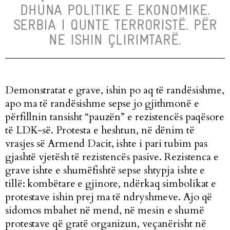
DHUNA POLITIKE E EKONOMIKE.
SERBIA I QUNTE TERRORISTË. PËR
NE ISHIN ÇLIRIMTARË.
Demonstratat e grave, ishin po aq të randësishme,
apo ma të randësishme sepse jo gjithmonë e
përfillnin tansisht “pauzën” e rezistencës paqësore
të LDK-së. Protesta e heshtun, në dënim të
vrasjes së Armend Dacit, ishte i pari tubim pas
gjashtë vjetësh të rezistencës pasive. Rezistenca e
grave ishte e shumëfishtë sepse shtypja ishte e
tillë: kombëtare e gjinore, ndërkaq simbolikat e
protestave ishin prej ma të ndryshmeve. Ajo që
sidomos mbahet në mend, në mesin e shumë
protestave që gratë organizun, veçanërisht në