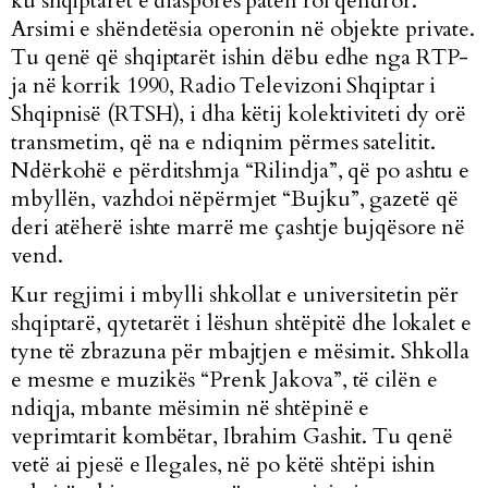
ku shqiptarët e diasporës patën rol qendror.
Arsimi e shëndetësia operonin në objekte private.
Tu qenë që shqiptarët ishin dëbu edhe nga RTP-
ja në korrik 1990, Radio Televizoni Shqiptar i
Shqipnisë (RTSH), i dha këtij kolektiviteti dy orë
transmetim, që na e ndiqnim përmes satelitit.
Ndërkohë e përditshmja “Rilindja”, që po ashtu e
mbyllën, vazhdoi nëpërmjet “Bujku”, gazetë që
deri atëherë ishte marrë me çashtje bujqësore në
vend.
Kur regjimi i mbylli shkollat e universitetin për
shqiptarë, qytetarët i lëshun shtëpitë dhe lokalet e
tyne të zbrazuna për mbajtjen e mësimit. Shkolla
e mesme e muzikës “Prenk Jakova”, të cilën e
ndiqja, mbante mësimin në shtëpinë e
veprimtarit kombëtar, Ibrahim Gashit. Tu qenë
vetë ai pjesë e Ilegales, në po këtë shtëpi ishin