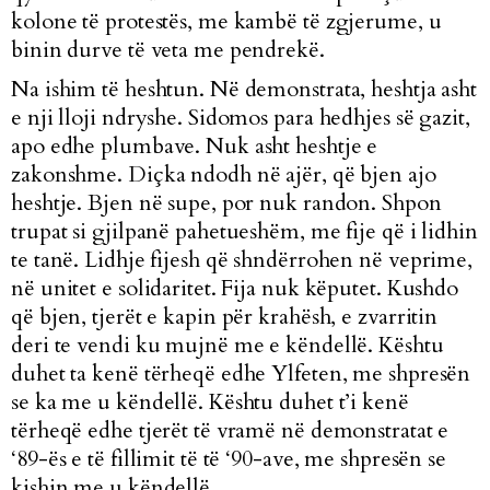
kolone të protestës, me kambë të zgjerume, u
binin durve të veta me pendrekë.
Na ishim të heshtun. Në demonstrata, heshtja asht
e nji lloji ndryshe. Sidomos para hedhjes së gazit,
apo edhe plumbave. Nuk asht heshtje e
zakonshme. Diçka ndodh në ajër, që bjen ajo
heshtje. Bjen në supe, por nuk randon. Shpon
trupat si gjilpanë pahetueshëm, me fije që i lidhin
te tanë. Lidhje fijesh që shndërrohen në veprime,
në unitet e solidaritet. Fija nuk këputet. Kushdo
që bjen, tjerët e kapin për krahësh, e zvarritin
deri te vendi ku mujnë me e këndellë. Kështu
duhet ta kenë tërheqë edhe Ylfeten, me shpresën
se ka me u këndellë. Kështu duhet t’i kenë
tërheqë edhe tjerët të vramë në demonstratat e
‘89-ës e të fillimit të të ‘90-ave, me shpresën se
kishin me u këndellë.