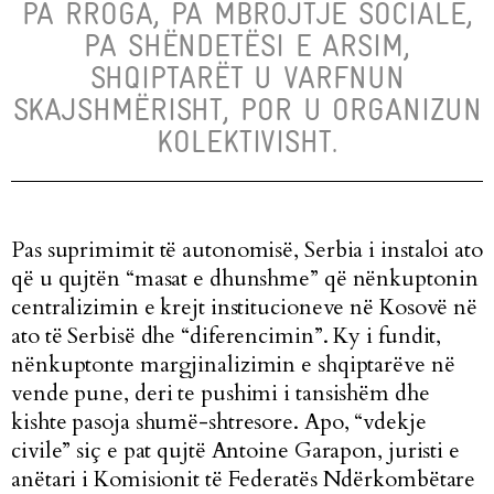
PA RROGA, PA MBROJTJE SOCIALE,
PA SHËNDETËSI E ARSIM,
SHQIPTARËT U VARFNUN
SKAJSHMËRISHT, POR U ORGANIZUN
KOLEKTIVISHT.
Pas suprimimit të autonomisë, Serbia i instaloi ato
që u qujtën “masat e dhunshme” që nënkuptonin
centralizimin e krejt institucioneve në Kosovë në
ato të Serbisë dhe “diferencimin”. Ky i fundit,
nënkuptonte margjinalizimin e shqiptarëve në
vende pune, deri te pushimi i tansishëm dhe
kishte pasoja shumë-shtresore. Apo, “vdekje
civile” siç e pat qujtë Antoine Garapon, juristi e
anëtari i Komisionit të Federatës Ndërkombëtare