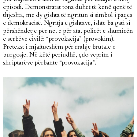
episodi. Demonstratat tona duhet të kenë qenë të
thjeshta, me dy gishta të ngritun si simbol i paqes
e demokracisë. Ngritja e gishtave, ishte ba gati si
përshëndetje për ne, e për ata, policët e shumicën
e serbëve civilë: “provokacija” (provokim).
Pretekst i mjaftueshëm për rrahje brutale e
burgosje. Në këtë periudhë, çdo veprim i
shqiptarëve përbante “provokacija”.