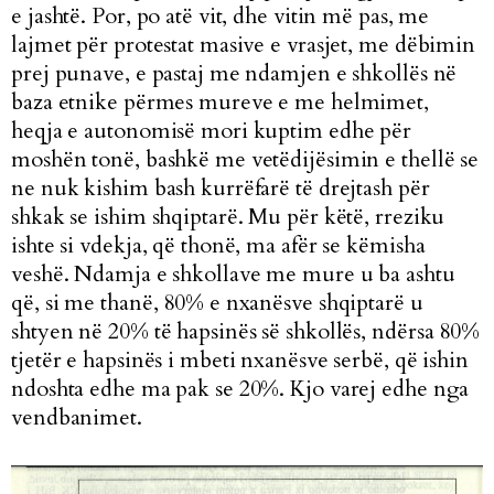
e jashtë. Por, po atë vit, dhe vitin më pas, me
lajmet për protestat masive e vrasjet, me dëbimin
prej punave, e pastaj me ndamjen e shkollës në
baza etnike përmes mureve e me helmimet,
heqja e autonomisë mori kuptim edhe për
moshën tonë, bashkë me vetëdijësimin e thellë se
ne nuk kishim bash kurrëfarë të drejtash për
shkak se ishim shqiptarë. Mu për këtë, rreziku
ishte si vdekja, që thonë, ma afër se këmisha
veshë. Ndamja e shkollave me mure u ba ashtu
që, si me thanë, 80% e nxanësve shqiptarë u
shtyen në 20% të hapsinës së shkollës, ndërsa 80%
tjetër e hapsinës i mbeti nxanësve serbë, që ishin
ndoshta edhe ma pak se 20%. Kjo varej edhe nga
vendbanimet.