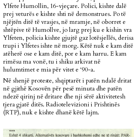
Ylfete Humollin, 16-vjeçare. Polici, kishte dalë
prej veturës e kishte shti në demonstrues. Po të
njëjtën ditë të vrasjes, në mramje, në oborret e
shtëpive të Humollve, jo larg prej ku e kishin vra
Ylfeten, policia kishte gjujtë gaz lotësjellës, derisa
trupi i Ylfetes ishte në morg. Këtë nuk e kam ditë
atëherë ose e kam ditë, por e kam harru. E kam
rimësu ma vonë, tu i shiku arkivat në
hulumtimet e mia për vitet e ‘90-a.
Në shenjë proteste, shqiptarët i patën ndalë dritat
në gjithë Kosovën për pesë minuta dhe patën
ndezë qirinj në dritare dhe nji sërë aktivitetesh
tjera gjatë ditës. Radiotelevizioni i Prishtinës
(RTP), nuk e kishte dhanë këtë lajm.