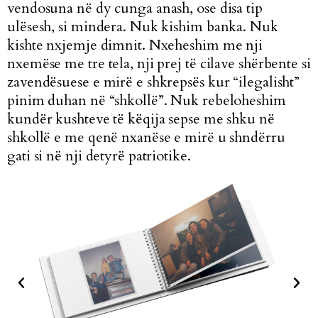
vendosuna në dy cunga anash, ose disa tip
ulësesh, si mindera. Nuk kishim banka. Nuk
kishte nxjemje dimnit. Nxeheshim me nji
nxemëse me tre tela, nji prej të cilave shërbente si
zavendësuese e mirë e shkrepsës kur “ilegalisht”
pinim duhan në “shkollë”. Nuk rebeloheshim
kundër kushteve të këqija sepse me shku në
shkollë e me qenë nxanëse e mirë u shndërru
gati si në nji detyrë patriotike.