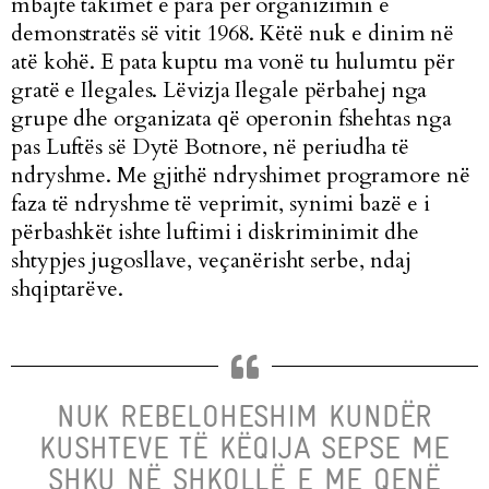
mbajtë takimet e para për organizimin e
demonstratës së vitit 1968. Këtë nuk e dinim në
atë kohë. E pata kuptu ma vonë tu hulumtu për
gratë e Ilegales. Lëvizja Ilegale përbahej nga
grupe dhe organizata që operonin fshehtas nga
pas Luftës së Dytë Botnore, në periudha të
ndryshme. Me gjithë ndryshimet programore në
faza të ndryshme të veprimit, synimi bazë e i
përbashkët ishte luftimi i diskriminimit dhe
shtypjes jugosllave, veçanërisht serbe, ndaj
shqiptarëve.
NUK REBELOHESHIM KUNDËR
KUSHTEVE TË KËQIJA SEPSE ME
SHKU NË SHKOLLË E ME QENË