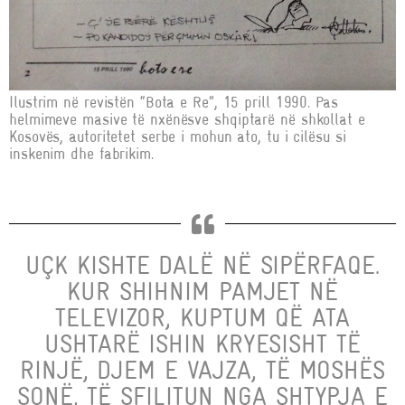
Ilustrim në revistën “Bota e Re”, 15 prill 1990. Pas
helmimeve masive të nxënësve shqiptarë në shkollat e
Kosovës, autoritetet serbe i mohun ato, tu i cilësu si
inskenim dhe fabrikim.
UÇK KISHTE DALË NË SIPËRFAQE.
KUR SHIHNIM PAMJET NË
TELEVIZOR, KUPTUM QË ATA
USHTARË ISHIN KRYESISHT TË
RINJË, DJEM E VAJZA, TË MOSHËS
SONË, TË SFILITUN NGA SHTYPJA E