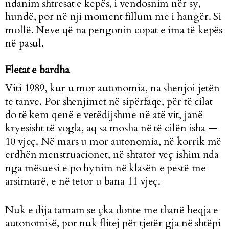
ndanim shtresat e kepës, i vendosnim nër sy,
hundë, por në nji moment fillum me i hangër. Si
mollë. Neve që na pengonin copat e ima të kepës
në pasul.
Fletat e bardha
Viti 1989, kur u mor autonomia, na shenjoi jetën
te tanve. Por shenjimet në sipërfaqe, për të cilat
do të kem qenë e vetëdijshme në atë vit, janë
kryesisht të vogla, aq sa mosha në të cilën isha
—
10 vjeç. Në mars u mor autonomia, në korrik më
erdhën menstruacionet, në shtator veç ishim nda
nga mësuesi e po hynim në klasën e pestë me
arsimtarë, e në tetor u bana 11 vjeç.
Nuk e dija tamam se çka donte me thanë heqja e
autonomisë, por nuk flitej për tjetër gja në shtëpi