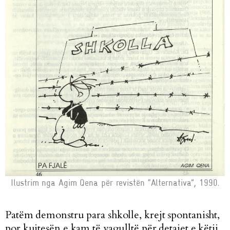
Ilustrim nga Agim Qena për revistën “Alternativa”, 1990.
Patëm demonstru para shkolle, krejt spontanisht,
por kujtesën e kam të vagulltë për detajet e këtij