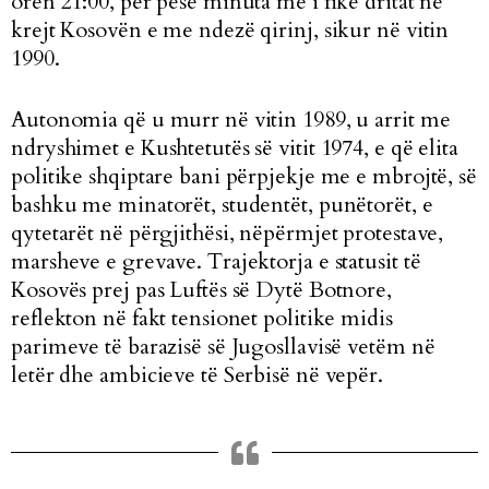
orën 21:00, për pesë minuta me i fikë dritat në
krejt Kosovën e me ndezë qirinj, sikur në vitin
1990.
Autonomia që u murr në vitin 1989, u arrit me
ndryshimet e Kushtetutës së vitit 1974, e që elita
politike shqiptare bani përpjekje me e mbrojtë, së
bashku me minatorët, studentët, punëtorët, e
qytetarët në përgjithësi, nëpërmjet protestave,
marsheve e grevave. Trajektorja e statusit të
Kosovës prej pas Luftës së Dytë Botnore,
reflekton në fakt tensionet politike midis
parimeve të barazisë së Jugosllavisë vetëm në
letër dhe ambicieve të Serbisë në vepër.