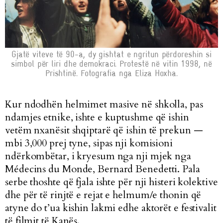
Gjatë viteve të 90-a, dy gishtat e ngritun përdoreshin si
simbol për liri dhe demokraci. Protestë në vitin 1998, në
Prishtinë. Fotografia nga Eliza Hoxha.
Kur ndodhën helmimet masive në shkolla, pas
ndamjes etnike, ishte e kuptushme që ishin
vetëm nxanësit shqiptarë që ishin të prekun —
mbi 3,000 prej tyne, sipas nji komisioni
ndërkombëtar, i kryesum nga nji mjek nga
Médecins du Monde, Bernard Benedetti. Pala
serbe thoshte që fjala ishte për nji histeri kolektive
dhe për të rinjtë e rejat e helmum/e thonin që
atyne do t’ua kishin lakmi edhe aktorët e festivalit
të filmit të Kanës.