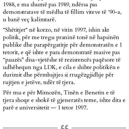
1988, e ma shumë pas 1989, ndërsa pas
demonstratave të mëdha të fillim viteve të ‘90-a,
u banë veç kalimtarë.
“Shëtitjet“ në korzo, në vitin 1997, ishin akt
politik, për me tregu praninë tonë në hapsinën
publike dhe parapërgatitje për demonstratën e 1
tetorit, e që ishte e para demonstratë masive pas
“pauzës” disa-vjetëshe të rezistencës paqësore të
udhëhequn nga LDK, e cila e shihte politikën e
durimit dhe përmbajtjes si rrugëzgjidhje për
rujtjen e jetëve, ndër të tjera.
Për mu e për Mimozën, Tinën e Benetin e të
tjera shoqe e shokë të gjeneratës teme, ishte dita e
parë e universitetit
—
1 tetor 1997.