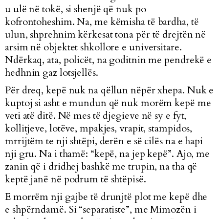
u ulë në tokë, si shenjë që nuk po
kofrontoheshim. Na, me këmisha të bardha, të
ulun, shprehnim kërkesat tona për të drejtën në
arsim në objektet shkollore e universitare.
Ndërkaq, ata, policët, na goditnin me pendrekë e
hedhnin gaz lotsjellës.
Për dreq, kepë nuk na qëllun nëpër xhepa. Nuk e
kuptoj si asht e mundun që nuk morëm kepë me
veti atë ditë. Në mes të djegieve në sy e fyt,
kollitjeve, lotëve, mpakjes, vrapit, stampidos,
mrrijtëm te nji shtëpi, derën e së cilës na e hapi
nji gru. Na i thamë: “kepë, na jep kepë”. Ajo, me
zanin që i dridhej bashkë me trupin, na tha që
keptë janë në podrum të shtëpisë.
E morrëm nji gajbe të drunjtë plot me kepë dhe
e shpërndamë. Si “separatiste”, me Mimozën i