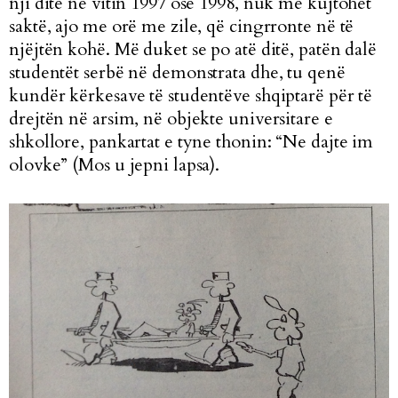
nji ditë në vitin 1997 ose 1998, nuk më kujtohet
saktë, ajo me orë me zile, që cingrronte në të
njëjtën kohë. Më duket se po atë ditë, patën dalë
studentët serbë në demonstrata dhe, tu qenë
kundër kërkesave të studentëve shqiptarë për të
drejtën në arsim, në objekte universitare e
shkollore, pankartat e tyne thonin: “Ne dajte im
olovke” (Mos u jepni lapsa).