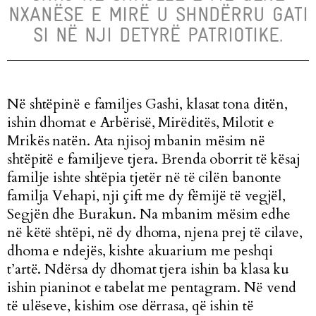
NXANËSE E MIRË U SHNDËRRU GATI
SI NË NJI DETYRË PATRIOTIKE.
Në shtëpinë e familjes Gashi, klasat tona ditën,
ishin dhomat e Arbërisë, Mirëditës, Milotit e
Mrikës natën. Ata njisoj mbanin mësim në
shtëpitë e familjeve tjera. Brenda oborrit të kësaj
familje ishte shtëpia tjetër në të cilën banonte
familja Vehapi, nji çift me dy fëmijë të vegjël,
Segjën dhe Burakun. Na mbanim mësim edhe
në këtë shtëpi, në dy dhoma, njena prej të cilave,
dhoma e ndejës, kishte akuarium me peshqi
t’artë. Ndërsa dy dhomat tjera ishin ba klasa ku
ishin pianinot e tabelat me pentagram. Në vend
të ulëseve, kishim ose dërrasa, që ishin të