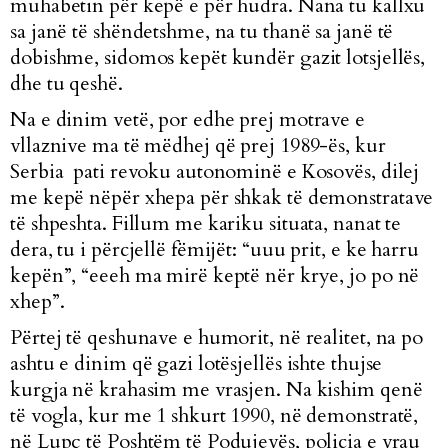
muhabetin për kepë e për hudra. Nana tu kallxu
sa janë të shëndetshme, na tu thanë sa janë të
dobishme, sidomos kepët kundër gazit lotsjellës,
dhe tu qeshë.
Na e dinim vetë, por edhe prej motrave e
vllaznive ma të mëdhej që prej 1989-ës, kur
Serbia pati revoku autonominë e Kosovës, dilej
me kepë nëpër xhepa për shkak të demonstratave
të shpeshta. Fillum me kariku situata, nanat te
dera, tu i përcjellë fëmijët: “uuu prit, e ke harru
kepën”, “eeeh ma mirë keptë nër krye, jo po në
xhep”.
Përtej të qeshunave e humorit, në realitet, na po
ashtu e dinim që gazi lotësjellës ishte thujse
kurgja në krahasim me vrasjen. Na kishim qenë
të vogla, kur me 1 shkurt 1990, në demonstratë,
në Lupç të Poshtëm të Podujevës, policia e vrau