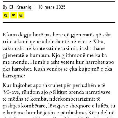
By Eli Krasniqi
| 18 mars 2025
E kam dëgju herë pas here që gjeneratës që asht
rritë a kanë qenë adoleshentë në vitet e ‘90-a,
zakonisht në kontekstin e arsimit, i asht thanë
gjeneratë e humbun. Kjo gjithmonë më ka ba
me mendu. Humbje asht vetëm ku
r harrohet apo
çka harrohet. Ku
sh vendos se çka kujtojmë e çka
harrojmë?
Kur kujtohet apo shkruhet për periudhën e të
‘90-ave, rëndom ajo gëlltitet brenda narrativave
të mëdha të kombit, ndërkombëtarizimit të
çashtjes kombëtare, lëvizjeve shoqnore e luftës, tu
e lanë me humbë jetën e përditshme. Këtu del në