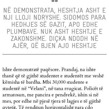
NË DEMONSTRATA, HESHTJA ASHT E
NJI LLOJI NDRYSHE. SIDOMOS PARA
HEDHJES SË GAZIT, APO EDHE
PLUMBAVE. NUK ASHT HESHTJE E
ZAKONSHME. DIÇKA NDODH NË
AJËR, QË BJEN AJO HESHTJE
Ishte demonstratë paqësore. Prandaj, na ishte
thanë që të gjithë studentet e studentët me veshë
këmisha të bardha. Mbi 30,000 studente e
studentë në “Velani”, në tana rrugicat. Policët të
armatosun, me pancira e pendrekë, ishin si në
mes, por edhe në pjesë tjera të lagjes e të gjithë
qytetit. Të renditun horizontalisht para çdo