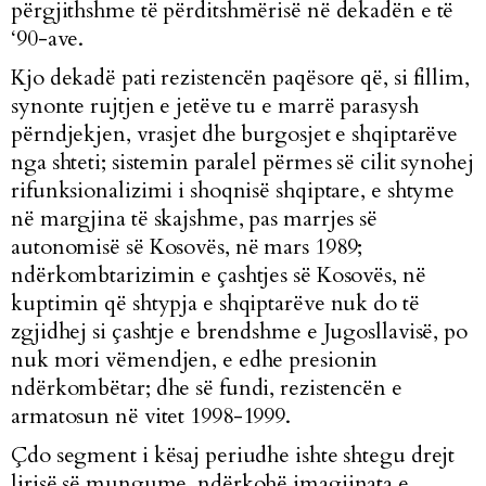
përgjithshme të përditshmërisë në dekadën e të
‘90-ave.
Kjo dekadë pati rezistencën paqësore që, si fillim,
synonte rujtjen e jetëve tu e marrë parasysh
përndjekjen, vrasjet dhe burgosjet e shqiptarëve
nga shteti; sistemin paralel përmes së cilit synohej
rifunksionalizimi i shoqnisë shqiptare, e shtyme
në margjina të skajshme, pas marrjes së
autonomisë së Kosovës, në mars 1989;
ndërkombtarizimin e çashtjes së Kosovës, në
kuptimin që shtypja e shqiptarëve nuk do të
zgjidhej si çashtje e brendshme e Jugosllavisë, po
nuk mori vëmendjen, e edhe presionin
ndërkombëtar; dhe së fundi, rezistencën e
armatosun në vitet 1998-1999.
Çdo segment i kësaj periudhe ishte shtegu drejt
lirisë së mungume, ndërkohë imagjinata e