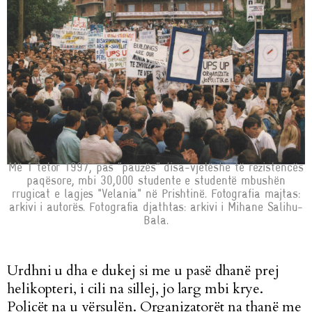
Më 1 tetor 1997, pas “pauzës” disa-vjetëshe të rezistencës
paqësore, mbi 30,000 studente e studentë mbushën
rrugicat e lagjes "Velania" në Prishtinë. Fotografia majtas:
arkivi i autorës. Fotografia djathtas: arkivi i Mihane Salihu-
Bala.
Urdhni u dha e dukej si me u pasë dhanë prej
helikopteri, i cili na sillej, jo larg mbi krye.
Policët na u vërsulën. Organizatorët na thanë me