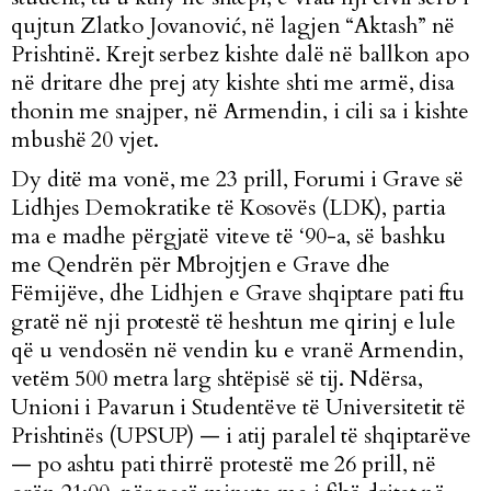
qujtun Zlatko Jovanović, në lagjen “Aktash” në
Prishtinë. Krejt serbez kishte dalë në ballkon apo
në dritare dhe prej aty kishte shti me armë, disa
thonin me snajper, në Armendin, i cili sa i kishte
mbushë 20 vjet.
Dy ditë ma vonë, me 23 prill, Forumi i Grave së
Lidhjes Demokratike të Kosovës (LDK), partia
ma e madhe përgjatë viteve të ‘90-a, së bashku
me Qendrën për Mbrojtjen e Grave dhe
Fëmijëve, dhe Lidhjen e Grave shqiptare pati ftu
gratë në nji protestë të heshtun me qirinj e lule
që u vendosën në vendin ku e vranë Armendin,
vetëm 500 metra larg shtëpisë së tij. Ndërsa,
Unioni i Pavarun i Studentëve të Universitetit të
Prishtinës (UPSUP) — i atij paralel të shqiptarëve
— po ashtu pati thirrë protestë me 26 prill, në