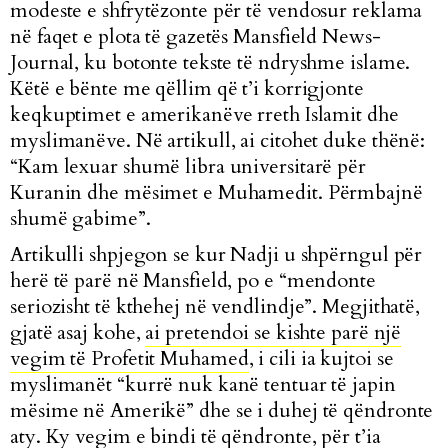
modeste e shfrytëzonte për të vendosur reklama
në faqet e plota të gazetës Mansfield News-
Journal, ku botonte tekste të ndryshme islame.
Këtë e bënte me qëllim që t’i korrigjonte
keqkuptimet e amerikanëve rreth Islamit dhe
myslimanëve. Në artikull, ai citohet duke thënë:
“Kam lexuar shumë libra universitarë për
Kuranin dhe mësimet e Muhamedit. Përmbajnë
shumë gabime”.
Artikulli shpjegon se kur Nadji u shpërngul për
herë të parë në Mansfield, po e “mendonte
seriozisht të kthehej në vendlindje”. Megjithatë,
gjatë asaj kohe,
ai pretendoi se kishte parë një
vegim të Profetit Muhamed
, i cili ia kujtoi se
myslimanët “kurrë nuk kanë tentuar të japin
mësime në Amerikë” dhe se i duhej të qëndronte
aty. Ky vegim e bindi të qëndronte, për t’ia