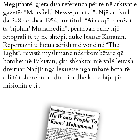
Megjithatë, gjeta disa referenca për të në arkivat e
gazetës “Mansfield News-Journal”. Një artikull i
datës 8 qershor 1954, me titull “Ai do që njerëzit
ta ‘njohin’ Muhamedin”, përmban edhe një
fotografi të tij në shtëpi, duke lexuar Kuranin.
Reportazhi u botua sërish më vonë në “The
Light”, revistë myslimane ndërkombëtare që
botohet në Pakistan,
çka shkaktoi një valë letrash
drejtuar Nadjit nga lexues/e nga mbarë bota, të
cilët/at shprehnin admirim dhe kureshtje për
misionin e tij.