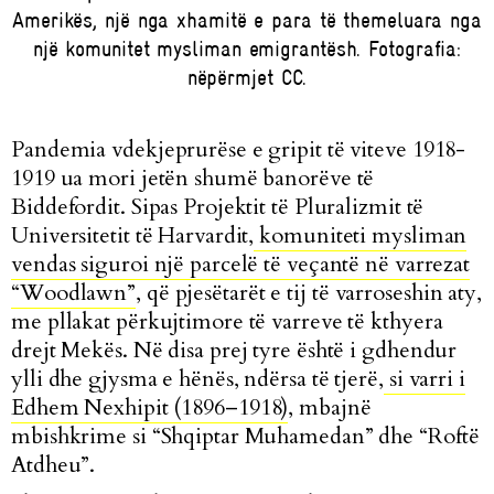
Amerikës, një nga xhamitë e para të themeluara nga
një komunitet mysliman emigrantësh. Fotografia:
nëpërmjet CC.
Pandemia vdekjeprurëse e gripit të viteve 1918-
1919 ua mori jetën shumë banorëve të
Biddefordit. Sipas Projektit të Pluralizmit të
Universitetit të Harvardit,
komuniteti mysliman
vendas siguroi një parcelë të veçantë në varrezat
“Woodlawn”
, që pjesëtarët e tij të varroseshin aty,
me pllakat përkujtimore të varreve të kthyera
drejt Mekës. Në disa prej tyre është i gdhendur
ylli dhe gjysma e hënës, ndërsa të tjerë,
si varri i
Edhem Nexhipit (1896–1918)
, mbajnë
mbishkrime si “Shqiptar Muhamedan” dhe “Roftë
Atdheu”.