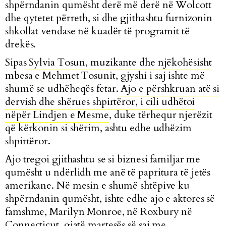
shpërndanin qumësht derë më derë në Wolcott
dhe qytetet përreth, si dhe gjithashtu furnizonin
shkollat vendase në kuadër të programit të
drekës.
Sipas
Sylvia Tosun, muzikante dhe njëkohësisht
mbesa e Mehmet Tosunit
, gjyshi i saj ishte më
shumë se udhëheqës fetar.
Ajo e përshkruan atë si
dervish dhe shërues shpirtëror, i cili udhëtoi
nëpër Lindjen e Mesme
, duke tërhequr njerëzit
që kërkonin si shërim, ashtu edhe udhëzim
shpirtëror.
Ajo tregoi gjithashtu se si biznesi familjar me
qumësht u ndërlidh me anë të papritura të jetës
amerikane. Në mesin e shumë shtëpive ku
shpërndanin qumësht, ishte edhe ajo e aktores së
famshme, Marilyn Monroe, në Roxbury në
Connecticut, gjatë martesës së saj me