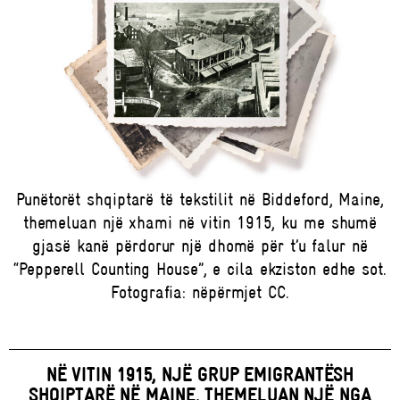
Punëtorët shqiptarë të tekstilit në Biddeford, Maine,
themeluan një xhami në vitin 1915, ku me shumë
gjasë kanë përdorur një dhomë për t’u falur në
“Pepperell Counting House”, e cila ekziston edhe sot.
Fotografia: nëpërmjet CC.
NË VITIN 1915, NJË GRUP EMIGRANTËSH
SHQIPTARË NË MAINE, THEMELUAN NJË NGA