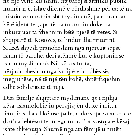
në një vend ku Islami trajtohej si armiku publik
numër një, ishte dilemë e përditshme për ta: të na
rrisnin vendosmërisht myslimanë, pa e mohuar
këtë identitet, apo të na mbronin duke na
inkurajuar ta fshehnim këtë pjesë të vetes. Si
shqiptarë të Kosovës, të lindur dhe rritur në
SHBA shpesh pranoheshim nga njerëzit sepse
ishim të bardhë, deri atëherë kur e kuptonin se
ishim myslimanë. Në këto situata,
përjashtoheshim nga kufijtë e bardhësisë,
megjithëse, në të njëjtën kohë
, shpërfaqeshin
edhe solidaritete të reja.
Disa familje shqiptare myslimane që i njihja,
kësaj islamofobie iu përgjigjën duke i rritur
fëmijët si katolikë ose pa fe, duke shpresuar se kjo
do t’ua lehtësonte integrimin. Por kostoja e kësaj
ishte shkëputja. Shumë nga ata fëmijë u rritën