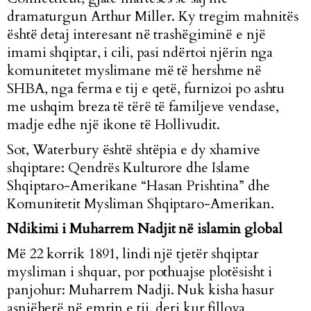
dramaturgun Arthur Miller. Ky tregim mahnitës
është detaj interesant në trashëgiminë e një
imami shqiptar, i cili, pasi ndërtoi njërin nga
komunitetet myslimane më të hershme në
SHBA, nga ferma e tij e qetë, furnizoi po ashtu
me ushqim breza të tërë të familjeve vendase,
madje edhe një ikone të Hollivudit.
Sot, Waterbury është shtëpia e dy xhamive
shqiptare: Qendrës Kulturore dhe Islame
Shqiptaro-Amerikane “Hasan Prishtina” dhe
Komunitetit Mysliman Shqiptaro-Amerikan.
Ndikimi i Muharrem Nadjit në islamin global
Më 22 korrik 1891, lindi një tjetër shqiptar
mysliman i shquar, por pothuajse plotësisht i
panjohur: Muharrem Nadji. Nuk kisha hasur
asnjëherë në emrin e tij, deri kur fillova