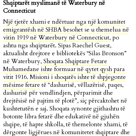
Shqiptarët myslimanë të Waterbury në
Connecticut
Një tjetër xhami e ndërtuar nga një komunitet
emigrantësh në SHBA besohet se u themelua në
vitin 1919 në Waterbury në Connecticu
t
, po
ashtu nga shqiptarët. Sipas Raechel Guest,
aktualisht drejtore e bibliotekës “Silas Bronson”
në Waterbury,
Shoqata Shqiptare Fetare
Muhamedane ishte formuar në qytet qysh para
vitit 1916
.
Misioni i shoqatës ishte të shpjegonte
mësime fetare
të “dashurisë, vëllazërisë, paqes,
dashurisë për vendlindjen, përparimit dhe
drejtësisë në pajtim të plotë”, siç përcaktohet në
kushtetutën e saj. Shoqata synonte gjithashtu të
botonte libra fetarë dhe edukativë në gjuhën
shqipe, të hapte shkolla, të themelonte xhami, të
dërgonte ligjërues në komunitetet shqiptare dhe