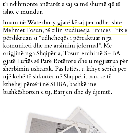
t’i ndihmonte anëtarët e saj sa më shumë që të
ishte e mundur.
Imam në Waterbury gjatë kësaj periudhe ishte
Mehmet Tosun
, të cilin
studiuesja Frances Trix e
përshkruan
si “
udhëheqës i përcaktuar nga
komuniteti dhe me arsimim joformal
”. Me
origjinë nga Shqipëria, Tosun erdhi në SHBA
gjatë Luftës së Parë Botërore dhe u regjistrua për
shërbimin ushtarak. Pas luftës, u kthye sërish për
një kohë të shkurtër në Shqipëri, para se të
kthehej përsëri në SHBA, bashkë me
bashkëshorten e tij, Barijen dhe dy djemtë.