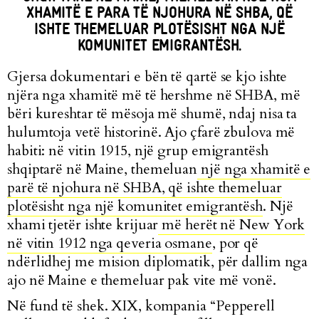
XHAMITË E PARA TË NJOHURA NË SHBA, QË
ISHTE THEMELUAR PLOTËSISHT NGA NJË
KOMUNITET EMIGRANTËSH.
Gjersa dokumentari e bën të qartë se kjo ishte
njëra nga xhamitë më të hershme në SHBA, më
bëri kureshtar të mësoja më shumë, ndaj nisa ta
hulumtoja vetë historinë. Ajo çfarë zbulova më
habiti: në vitin 1915, një grup emigrantësh
shqiptarë në Maine, themeluan
një nga xhamitë e
parë të njohura në SHBA, që ishte themeluar
plotësisht nga një komunitet emigrantësh
. Një
xhami tjetër ishte krijuar
më herët në New York
në vitin 1912 nga qeveria osmane
, por që
ndërlidhej me mision diplomatik, për dallim nga
ajo në Maine e themeluar pak vite më vonë.
Në fund të shek. XIX, kompania
“Pepperell