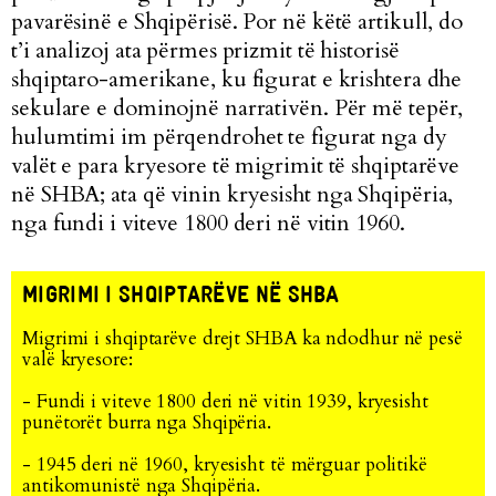
pavarësinë e Shqipërisë. Por në këtë artikull, do
t’i analizoj ata përmes prizmit të historisë
shqiptaro-amerikane, ku figurat e krishtera dhe
sekulare e dominojnë narrativën. Për më tepër,
hulumtimi im përqendrohet te figurat nga dy
valët e para kryesore të migrimit të shqiptarëve
në SHBA; ata që vinin kryesisht nga Shqipëria,
nga fundi i viteve 1800 deri në vitin 1960.
MIGRIMI I SHQIPTARËVE NË SHBA
Migrimi i shqiptarëve drejt SHBA ka ndodhur në pesë
valë kryesore:
- Fundi i viteve 1800 deri në vitin 1939, kryesisht
punëtorët burra nga Shqipëria.
- 1945 deri në 1960, kryesisht të mërguar politikë
antikomunistë nga Shqipëria.