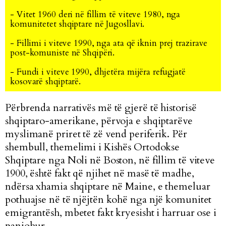
- Vitet 1960 deri në fillim të viteve 1980, nga
komunitetet shqiptare në Jugosllavi.
- Fillimi i viteve 1990, nga ata që iknin prej trazirave
post-komuniste në Shqipëri.
- Fundi i viteve 1990, dhjetëra mijëra refugjatë
kosovarë shqiptarë.
Përbrenda narrativës më të gjerë të historisë
shqiptaro-amerikane, përvoja e shqiptarëve
myslimanë priret të zë vend periferik.
Për
shembull, themelimi i Kishës Ortodokse
Shqiptare nga Noli në Boston, në fillim të viteve
1900, është fakt që njihet në masë të madhe,
ndërsa xhamia shqiptare në Maine, e themeluar
pothuajse në të njëjtën kohë nga një komunitet
emigrantësh, mbetet fakt kryesisht i harruar ose i
panjohur.