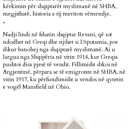
kërkimin për shqiptarët myslimanë në SHBA,
megjithatë, historia e tij meriton vëmendje.
*
Nadji lindi në fshatin shqiptar Revani, që sot
ndodhet në Greqi dhe njihet si Dipotamia, por
dikur banohej nga shqiptarë myslimanë. Ai u
largua nga Shqipëria në vitin 1914, kur Greqia
pushtoi disa pjesë të vendit.
Fillimisht shkoi në
Argjentinë, përpara se të emigronte në SHBA, në
vitin 1917, ku përfundimisht u vendos në qytetin
e vogël Mansfield në Ohio.