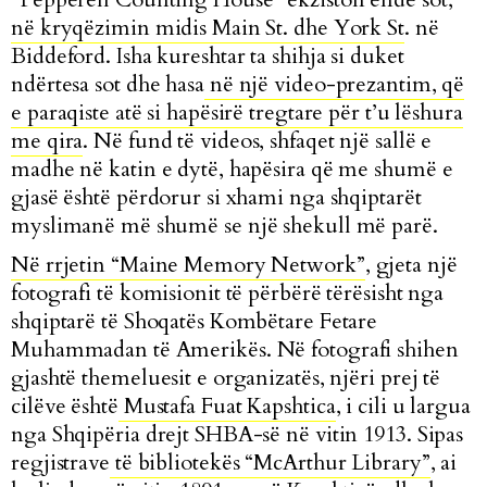
në kryqëzimin midis Main St. dhe York St
. në
Biddeford. Isha kureshtar ta shihja si duket
ndërtesa sot dhe hasa
në një video-prezantim, që
e paraqiste atë si hapësirë tregtare për t’u lëshura
me qira
. Në fund të videos, shfaqet një sallë e
madhe në katin e dytë, hapësira që me shumë e
gjasë është përdorur si xhami nga shqiptarët
myslimanë më shumë se një shekull më parë.
Në rrjetin “Maine Memory Network”
, gjeta një
fotografi të komisionit të përbërë tërësisht nga
shqiptarë të Shoqatës Kombëtare Fetare
Muhammadan të Amerikës. Në fotografi shihen
gjashtë themeluesit e organizatës, njëri prej të
cilëve është
Mustafa Fuat Kapshtica
, i cili u largua
nga Shqipëria drejt SHBA-së në vitin 1913. Sipas
regjistrave
të bibliotekës “McArthur Library”
, ai