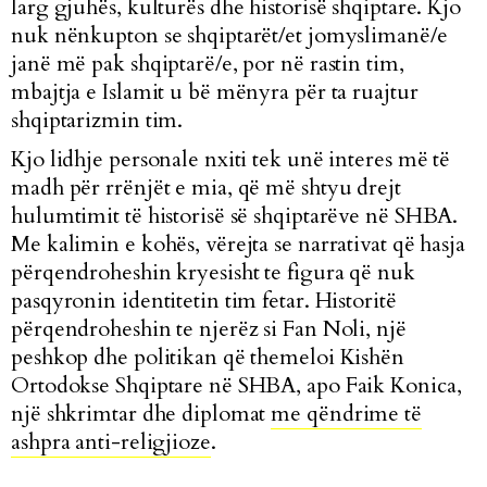
larg gjuhës, kulturës dhe historisë shqiptare. Kjo
nuk nënkupton se shqiptarët/et jomyslimanë/e
janë më pak shqiptarë/e, por në rastin tim,
mbajtja e Islamit u bë mënyra për ta ruajtur
shqiptarizmin tim.
Kjo lidhje personale nxiti tek unë interes më të
madh për rrënjët e mia, që më shtyu drejt
hulumtimit të historisë së shqiptarëve në SHBA.
Me kalimin e kohës, vërejta se narrativat që hasja
përqendroheshin kryesisht te figura që nuk
pasqyronin identitetin tim fetar. Historitë
përqendroheshin te njerëz si Fan Noli, një
peshkop dhe politikan që themeloi Kishën
Ortodokse Shqiptare në SHBA, apo Faik Konica,
një shkrimtar dhe diplomat
me qëndrime të
ashpra anti-religjioze
.