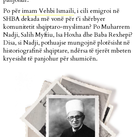
Po për
imam Vehbi Ismaili
, i cili emigroi në
SHBA dekada më vonë për t’i shërbyer
komunitetit shqiptaro-mysliman? Po Muharrem
Nadji, Salih Myftiu, Isa Hoxha dhe Baba Rexhepi?
Disa, si Nadji, pothuajse mungojnë plotësisht në
historiografinë shqiptare, ndërsa të tjerët mbeten
kryesisht të panjohur për shumicën.