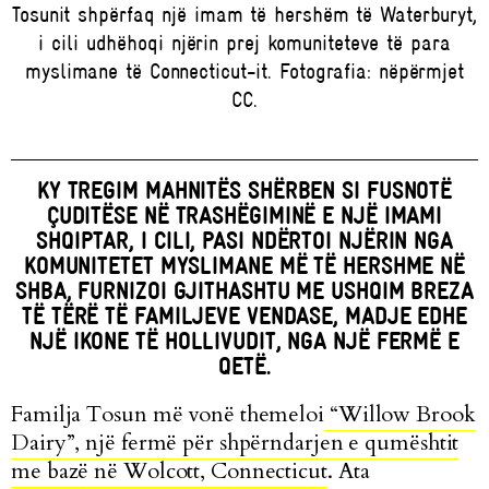
Tosunit shpërfaq një imam të hershëm të Waterburyt,
i cili udhëhoqi njërin prej komuniteteve të para
myslimane të Connecticut-it. Fotografia: nëpërmjet
CC.
KY TREGIM MAHNITËS SHËRBEN SI FUSNOTË
ÇUDITËSE NË TRASHËGIMINË E NJË IMAMI
SHQIPTAR, I CILI, PASI NDËRTOI NJËRIN NGA
KOMUNITETET MYSLIMANE MË TË HERSHME NË
SHBA, FURNIZOI GJITHASHTU ME USHQIM BREZA
TË TËRË TË FAMILJEVE VENDASE, MADJE EDHE
NJË IKONE TË HOLLIVUDIT, NGA NJË FERMË E
QETË.
Familja Tosun më vonë themeloi
“Willow Brook
Dairy”, një fermë për shpërndarjen e qumështit
me bazë në Wolcott, Connecticut
. Ata