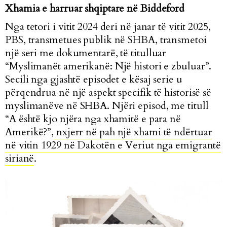
Xhamia e harruar shqiptare në Biddeford
Nga tetori i vitit 2024 deri në janar të vitit 2025,
PBS, transmetues publik në SHBA, transmetoi
një seri me dokumentarë, të titulluar
“Myslimanët amerikanë: Një histori e zbuluar”.
Secili nga gjashtë episodet e kësaj serie u
përqendrua në një aspekt specifik të historisë së
myslimanëve në SHBA. Njëri episod, me titull
“A është kjo njëra nga xhamitë e para në
Amerikë?”,
nxjerr në pah një xhami të ndërtuar
në vitin 1929 në Dakotën e Veriut nga emigrantë
sirianë
.