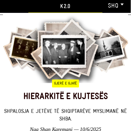
SHQ
GJERË E GJATË
HIERARKITË E KUJTESËS
SHPALOSJA E JETËVE TË SHQIPTARËVE MYSLIMANË NË
SHBA.
Nga
Shan Karemani
— 10/6/2025