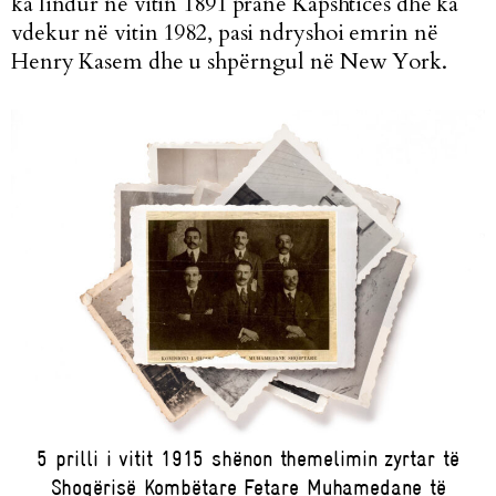
ka lindur në vitin 1891 pranë Kapshticës dhe ka
vdekur në vitin 1982, pasi ndryshoi emrin në
Henry Kasem dhe u shpërngul në New York.
5 prilli i vitit 1915 shënon themelimin zyrtar të
Shoqërisë Kombëtare Fetare Muhamedane të