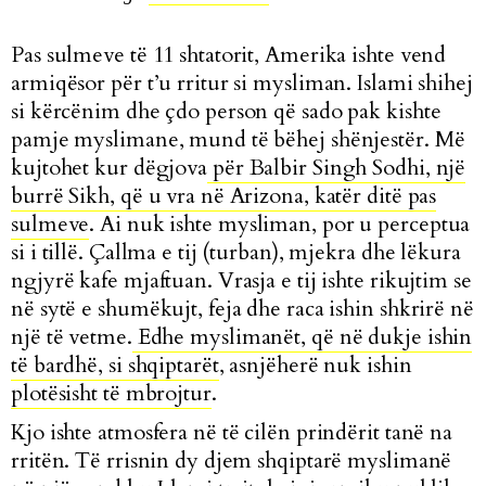
Pas sulmeve të 11 shtatorit, Amerika ishte vend
armiqësor për t’u rritur si mysliman. Islami shihej
si kërcënim dhe çdo person që sado pak kishte
pamje myslimane, mund të bëhej shënjestër. Më
kujtohet kur dëgjova
për Balbir Singh Sodhi, një
burrë Sikh, që u vra në Arizona, katër ditë pas
sulmeve
. Ai nuk ishte mysliman, por u perceptua
si i tillë. Çallma e tij (turban), mjekra dhe lëkura
ngjyrë kafe mjaftuan. Vrasja e tij ishte rikujtim se
në sytë e shumëkujt, feja dhe raca ishin shkrirë në
një të vetme.
Edhe myslimanët, që në dukje ishin
të bardhë, si shqiptarët
, asnjëherë nuk ishin
plotësisht të mbrojtur
.
Kjo ishte atmosfera në të cilën prindërit tanë na
rritën. Të rrisnin dy djem shqiptarë myslimanë