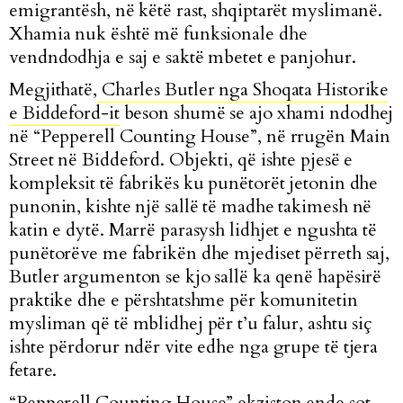
emigrantësh, në këtë rast, shqiptarët myslimanë.
Xhamia nuk është më funksionale dhe
vendndodhja e saj e saktë mbetet e panjohur.
Megjithatë,
Charles Butler nga Shoqata Historike
e Biddeford-it
beson shumë se ajo xhami ndodhej
në “Pepperell Counting House”, në rrugën Main
Street në Biddeford. Objekti, që ishte pjesë e
kompleksit të fabrikës ku punëtorët jetonin dhe
punonin, kishte një sallë të madhe takimesh në
katin e dytë. Marrë parasysh lidhjet e ngushta të
punëtorëve me fabrikën dhe mjediset përreth saj,
Butler argumenton se kjo sallë ka qenë hapësirë
praktike dhe e përshtatshme për komunitetin
mysliman që të mblidhej për t’u falur, ashtu siç
ishte përdorur ndër vite edhe nga grupe të tjera
fetare.
“Pepperell Counting House” ekziston ende sot,