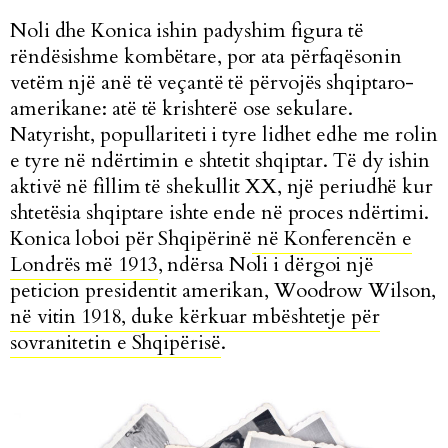
Noli dhe Konica ishin padyshim figura të
rëndësishme kombëtare, por ata përfaqësonin
vetëm një anë të veçantë të përvojës shqiptaro-
amerikane: atë të krishterë ose sekulare.
Natyrisht, popullariteti i tyre lidhet edhe me rolin
e tyre në ndërtimin e shtetit shqiptar. Të dy ishin
aktivë në fillim të shekullit XX, një periudhë kur
shtetësia shqiptare ishte ende në proces ndërtimi.
Konica loboi për Shqipërinë
në Konferencën e
Londrës më 1913
, ndërsa Noli i dërgoi një
peticion presidentit amerikan, Woodrow Wilson,
në vitin 1918, duke kërkuar mbështetje për
sovranitetin e Shqipërisë
.