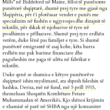
Mills”
në Biddeford në Maine, filloi
të punësonte
punëtorë shqiptarë, shumë prej tyre me gjasë nga
Shqipëria, për t’i plotësuar vendet e punës me
specializim në fushën e ngjyrosjes dhe dizajnit të
tekstilit
, për shkak të njohurive të tyre në
prodhimin e pëlhurave. Shumë prej tyre erdhën
vetëm, duke lënë pas familjet e tyre. Si shumë
punëtorë emigrantë të asaj kohe, këta burra
erdhën me pak burime financiare dhe
paguheshin me paga të ulëta në fabrikat e
tekstilit.
Duke qenë se shumica e këtyre punëtorëve
shqiptarë ishin myslimanë, ata shpesh faleshin së
bashku. Derisa, më në fund,
më 5 prill 1915
,
themeluan Shoqatën Kombëtare Fetare
Muhammadan të Amerikës
.
Kjo shënoi krijimin
e xhamisë së parë në SHBA nga një komunitet