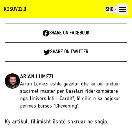
KOSOVO2.0
SHQ
SHARE ON FACEBOOK
SHARE ON TWITTER
ARIAN LUMEZI
Arian Lumezi është gazetar dhe ka përfunduar
studimet master për Gazetari Ndërkombëtare
nga Universiteti i Cardiff, të cilin e ka ndjekur
përmes bursës “Chevening”.
Ky artikull fillimisht është shkruar në shqip
.