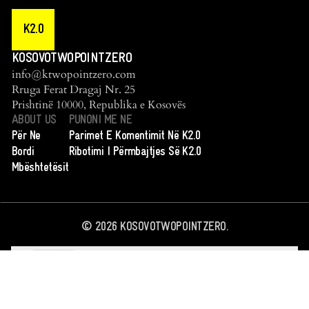
K2.0
KOSOVOTWOPOINTZERO
info@ktwopointzero.com
Rruga Ferat Dragaj Nr. 25
Prishtinë 10000, Republika e Kosovës
ABOUT US
PUNONI ME NE
Për Ne
Parimet E Komentimit Në K2.0
Bordi
Ribotimi I Përmbajtjes Së K2.0
Mbështetësit
©
2026
KOSOVOTWOPOINTZERO.