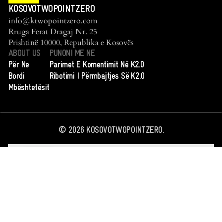
KOSOVOTWOPOINTZERO
info@ktwopointzero.com
Rruga Ferat Dragaj Nr. 25
Prishtinë 10000, Republika e Kosovës
ABOUT US
PUNONI ME NE
Për Ne
Parimet E Komentimit Në K2.0
Bordi
Ribotimi I Përmbajtjes Së K2.0
Mbështetësit
©
2026
KOSOVOTWOPOINTZERO.