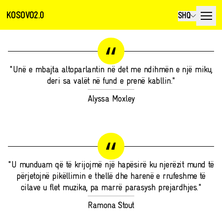
KOSOVO2.0
SHQ
"Unë e mbajta altoparlantin në det me ndihmën e një miku,
deri sa valët në fund e prenë kabllin."
Alyssa Moxley
"U munduam që të krijojmë një hapësirë ku njerëzit mund të
përjetojnë pikëllimin e thellë dhe harenë e rrufeshme të
cilave u flet muzika, pa marrë parasysh prejardhjes."
Ramona Stout