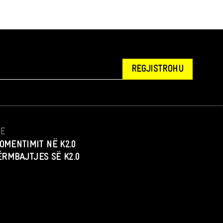
REGJISTROHU
NE
OMENTIMIT NË K2.0
PËRMBAJTJES SË K2.0