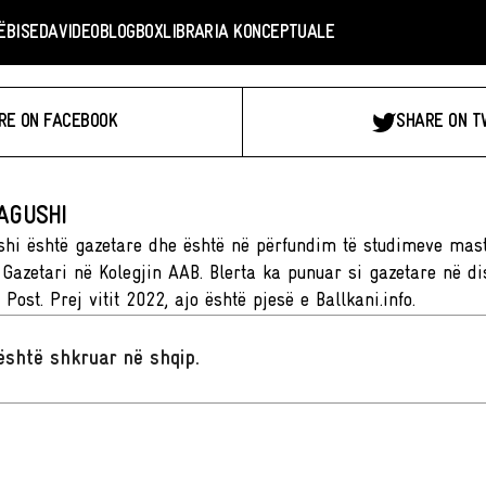
Ë
BISEDA
VIDEO
BLOGBOX
LIBRARIA KONCEPTUALE
RE ON FACEBOOK
SHARE ON T
AGUSHI
shi është gazetare dhe është në përfundim të studimeve ma
Gazetari në Kolegjin AAB. Blerta ka punuar si gazetare në di
Post. Prej vitit 2022, ajo është pjesë e Ballkani.info.
t është shkruar në shqip
.