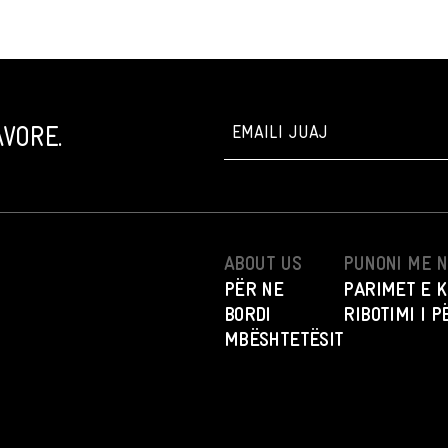
VORE.
ABOUT US
PUNONI ME 
PËR NE
PARIMET E K
BORDI
RIBOTIMI I 
MBËSHTETËSIT