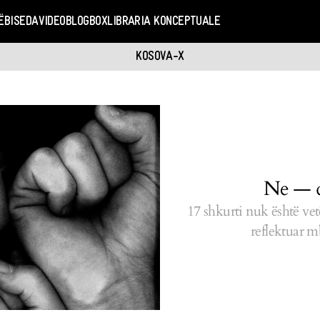
Ë
BISEDA
VIDEO
BLOGBOX
LIBRARIA KONCEPTUALE
KOSOVA-X
Ne — q
17 shkurti nuk është ve
reflektuar m