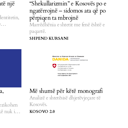
htë një
“Shekullarizmin” e Kosovës po e
ngatërrojnë – sidomos ata që po
përpiqen ta mbrojnë
dentitetin,
e
Marrëdhënia e shtetit me fenë është e
paqartë.
SHPEND KURSANI
a,
Më shumë për këtë monografi
Analizë e shtetësisë dhjetëvjeçare të
Kosovës.
rezikohen
kë nuk i
KOSOVO 2.0
uk u japin
e.