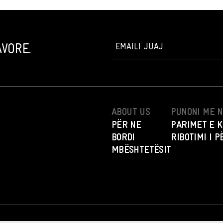
VORE.
ABOUT US
PUNONI ME 
PËR NE
PARIMET E K
BORDI
RIBOTIMI I 
MBËSHTETËSIT