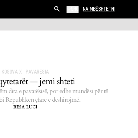
SHQ
NA MBËSHTETNI
KOSOVA X
|
PAVARËSIA
ytetarët — jemi shteti
tëm dita e pavarësisë, por edhe mundësi për të
bi Republikën çfarë e dëshirojmë.
BESA LUCI