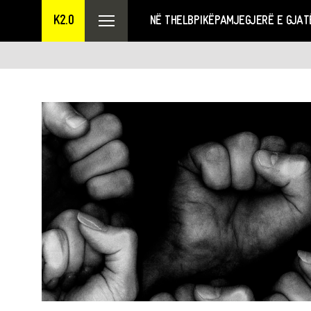
K2.0
NË THELB
PIKËPAMJE
GJERË E GJAT