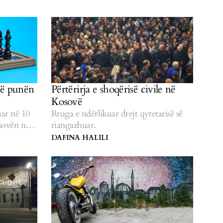
jë punën
Përtërirja e shoqërisë civile në
Kosovë
ar në 10
Rruga e ndërlikuar drejt qytetarisë së
osovën në
riangazhuar.
DAFINA HALILI