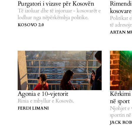
Purgatori i vizave për Kosovën
Rimendim
kosovare
Të izoluar dhe të injoruar - kosovarët e
lodhur nga nëpërkëmbja politike.
Politikat
të adresoj
KOSOVO 2.0
ARTAN M
Kërkimi 
Agonia e 10-vjetorit
në sport
Rinia e mbyllur e Kosovës.
Njohjet e
FERDI LIMANI
sportin në
JACK RO