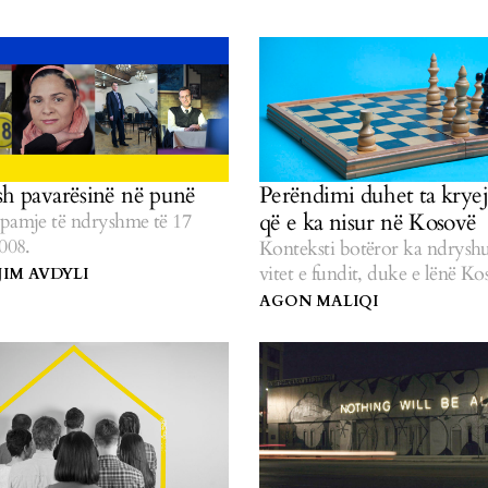
sh pavarësinë në punë
Perëndimi duhet ta krye
që e ka nisur në Kosovë
ëpamje të ndryshme të 17
2008.
Konteksti botëror ka ndryshu
vitet e fundit, duke e lënë K
IM AVDYLI
gjendje të pritjes.
AGON MALIQI