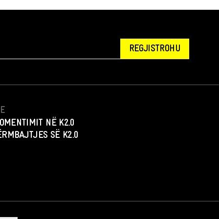
REGJISTROHU
NE
OMENTIMIT NË K2.0
PËRMBAJTJES SË K2.0