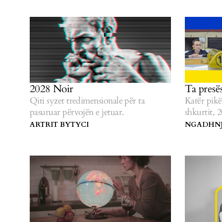
2028 Noir
Ta presë
Qiti syzet tredimensionale për ta
Katër pik
pasuruar përvojën e jetuar.
shkurtit, 
ARTRIT BYTYCI
NGADHNJ