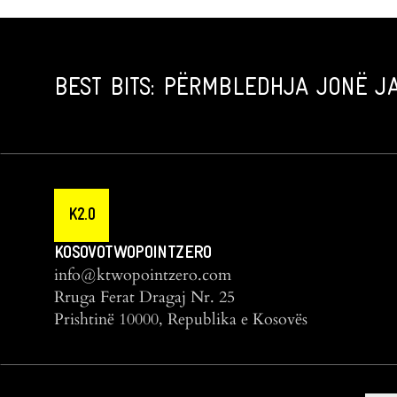
BEST BITS: PËRMBLEDHJA JONË JA
K2.0
KOSOVOTWOPOINTZERO
info@ktwopointzero.com
Rruga Ferat Dragaj Nr. 25
Prishtinë 10000, Republika e Kosovës