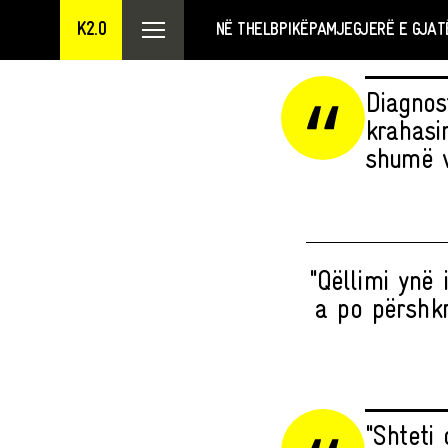
K2.0
NË THELB
PIKËPAMJE
GJERË E GJAT
Diagnos
krahasi
shumë v
"Qëllimi ynë 
a po përshkr
"Shteti