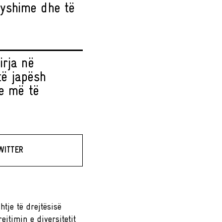
ryshime dhe të
irja në
të japësh
he më të
WITTER
htje të drejtësisë
ejtimin e diversitetit