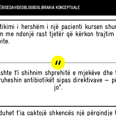
Ë
BISEDA
VIDEO
BLOGBOX
LIBRARIA KONCEPTUALE
tikimi i hershëm i një pacienti kursen sh
m me ndonjë rast tjetër që kërkon trajtim 
ite.
ishte t’i shihnim shprehitë e mjekëve dhe
uheshin antibiotikët sipas direktivave — pë
jo”.
 duhet t'ia caktojë shkencës një përqindje 