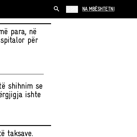
SHQ
NA MBËSHTETNI
umë para, në
spitalor për
 të shihnim se
rgjigja ishte
të taksave.