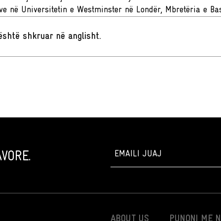
e në Universitetin e Westminster në Londër, Mbretëria e Ba
t është shkruar në anglisht
.
VORE.
ABOUT US
PUNONI ME 