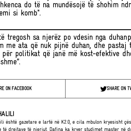
hkenca do të na mundësojë të shohim nd
hemi si komb".
të tregosh sa njerëz po vdesin nga duhanp
m me ata që nuk pijnë duhan, dhe pastaj 
a për politikat që janë më kost-efektive d
shme”.
RE ON FACEBOOK
SHARE ON T
ALILI
li është gazetare e lartë në K2.0, e cila mbulon kryesisht çës
 të drejtave të njeriut. Dafina ka kryer studimet master në dr