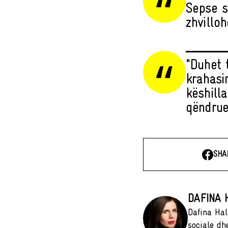
Sepse s
zhvillo
"Duhet 
krahasi
këshill
qëndrue
SHA
DAFINA H
Dafina Hali
sociale dhe