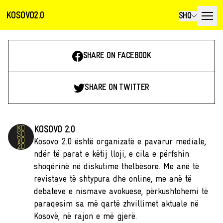
KOSOVO2.0
SHQ
SHARE ON FACEBOOK
SHARE ON TWITTER
KOSOVO 2.0
Kosovo 2.0 është organizatë e pavarur mediale,
ndër të parat e këtij lloji, e cila e përfshin
shoqërinë në diskutime thelbësore. Me anë të
revistave të shtypura dhe online, me anë të
debateve e nismave avokuese, përkushtohemi të
paraqesim sa më qartë zhvillimet aktuale në
Kosovë, në rajon e më gjerë.