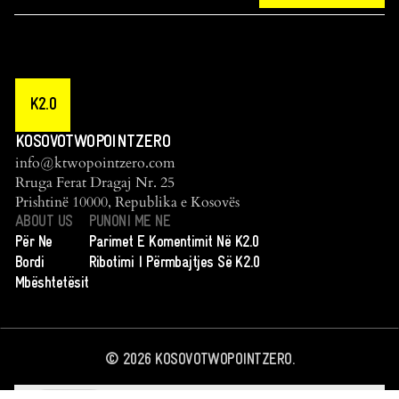
K2.0
KOSOVOTWOPOINTZERO
info@ktwopointzero.com
Rruga Ferat Dragaj Nr. 25
Prishtinë 10000, Republika e Kosovës
ABOUT US
PUNONI ME NE
Për Ne
Parimet E Komentimit Në K2.0
Bordi
Ribotimi I Përmbajtjes Së K2.0
Mbështetësit
©
2026
KOSOVOTWOPOINTZERO.