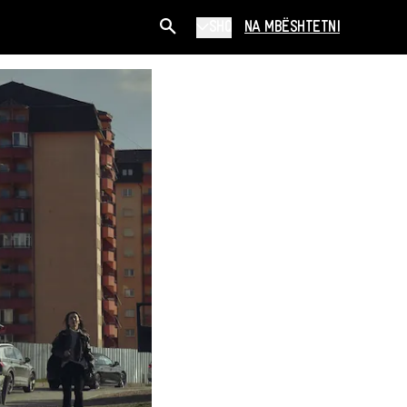
SHQ
NA MBËSHTETNI