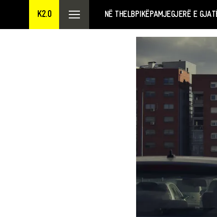
K2.0
NË THELB
PIKËPAMJE
GJERË E GJAT