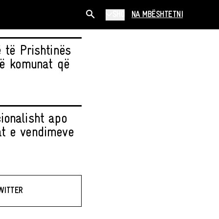
SHQ
NA MBËSHTETNI
 të Prishtinës
 në komunat që
ionalisht apo
at e vendimeve
WITTER