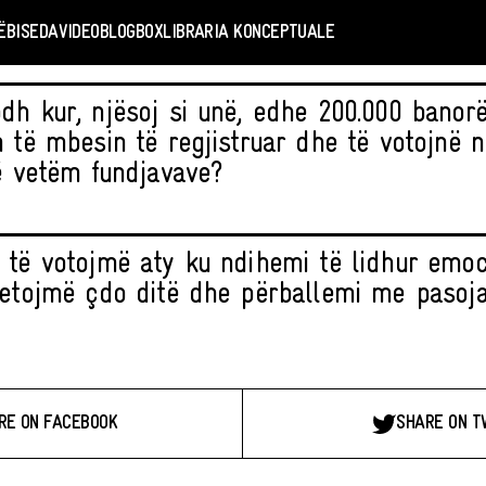
Ë
BISEDA
VIDEO
BLOGBOX
LIBRARIA KONCEPTUALE
dh kur, njësoj si unë, edhe 200.000 banorë
n të mbesin të regjistruar dhe të votojnë
në vetëm fundjavave?
 të votojmë aty ku ndihemi të lidhur emoc
jetojmë çdo ditë dhe përballemi me pasoj
RE ON FACEBOOK
SHARE ON T