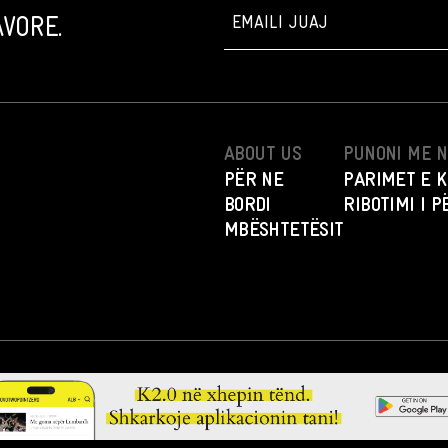
VORE.
ABOUT US
PUNONI ME 
PËR NE
PARIMET E K
BORDI
RIBOTIMI I 
MBËSHTETËSIT