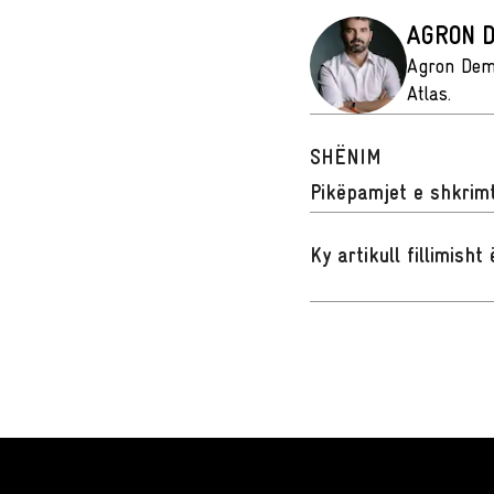
AGRON D
Agron Demi 
Atlas.
SHËNIM
Pikëpamjet e shkrimt
Ky artikull fillimish