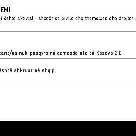
EMI
është aktivist i shoqërisë civile dhe themelues dhe drejtor ek
arit/es nuk pasqyrojnë domosdo ato të Kosovo 2.0.
t është shkruar në shqip
.