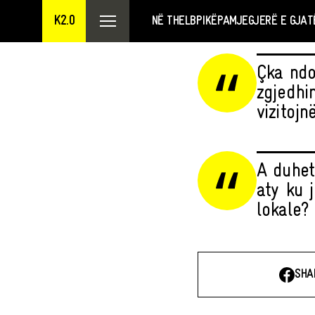
K2.0
NË THELB
PIKËPAMJE
GJERË E GJAT
Çka ndo
zgjedhi
vizitoj
A duhet
aty ku 
lokale?
SHA