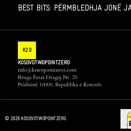
BEST BITS: PËRMBLEDHJA JONË JA
K2.0
KOSOVOTWOPOINTZERO
info@ktwopointzero.com
Rruga Ferat Dragaj Nr. 25
Prishtinë 10000, Republika e Kosovës
©
2026
KOSOVOTWOPOINTZERO.