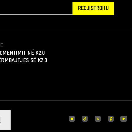
REGJISTROHU
NE
OMENTIMIT NË K2.0
PËRMBAJTJES SË K2.0