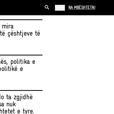
SHQ
NA MBËSHTETNI
 mira
 të çështjeve të
ës, politika e
olitikë e
o ta zgjidhë
sa nuk
htetet e tyre.