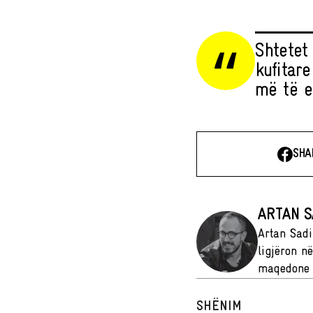
Shtetet
kufitare
më të er
SHA
ARTAN S
Artan Sadi
ligjëron n
maqedone 
SHËNIM