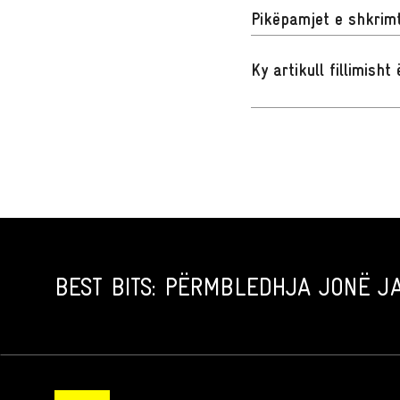
Pikëpamjet e shkrimt
Ky artikull fillimish
BEST BITS: PËRMBLEDHJA JONË JA