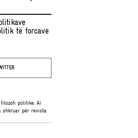
litikave
litik të forcave
WITTER
lozofi politike. Ai
a shkruar për revista