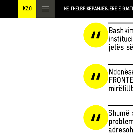
K2.0
NË THELB
PIKËPAMJE
GJERË E GJAT
Bashkim
institu
jetës s
Ndonëse 
FRONTEX
mirëfillt
Shumë s
problem
adresohe