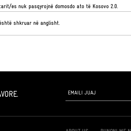
arit/es nuk pasqyrojnë domosdo ato të Kosovo 2.0.
t është shkruar në anglisht
.
VORE.