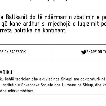
 e Ballkanit do të ndërmarrin zbatimin e po
 që kanë ardhur si rrjedhojë e fuqizimit po
rëta politike në kontinent.
RE ON FACEBOOK
SHARE ON T
ADIKU
ku është teoricien dhe aktivist nga Shkupi me doktoraturë në fi
ë Institutin e Shkencave Sociale dhe Humane në Shkup, dhe k
dhe ndërkombëtare.