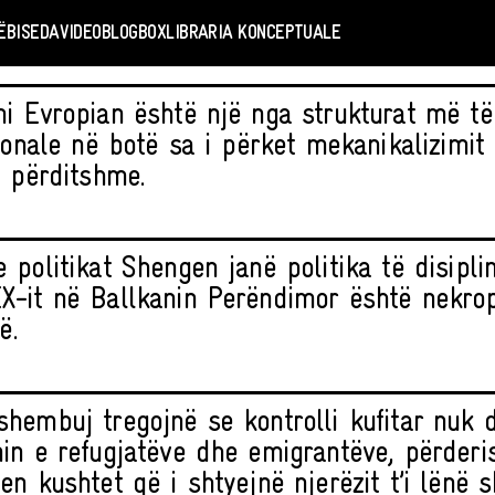
Ë
BISEDA
VIDEO
BLOGBOX
LIBRARIA KONCEPTUALE
i Evropian është një nga strukturat më të
cionale në botë sa i përket mekanikalizimit
ë përditshme.
politikat Shengen janë politika të disiplin
-it në Ballkanin Perëndimor është nekrop
ë.
hembuj tregojnë se kontrolli kufitar nuk d
in e refugjatëve dhe emigrantëve, përderi
n kushtet që i shtyejnë njerëzit t’i lënë s