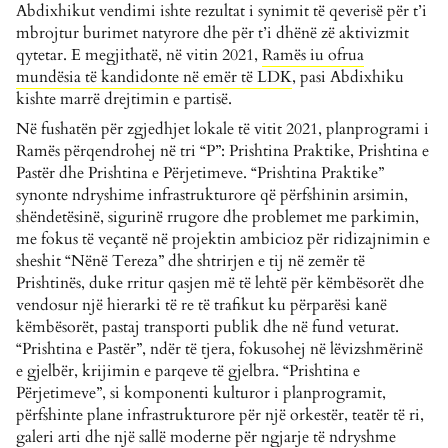
Abdixhikut
vendimi ishte rezultat i synimit të qeverisë për t’i
mbrojtur burimet natyrore dhe për t’i dhënë zë aktivizmit
qytetar. E megjithatë, në vitin 2021,
Ramës iu ofrua
mundësia të kandidonte në emër të LDK
, pasi Abdixhiku
kishte marrë drejtimin e partisë.
Në fushatën për zgjedhjet lokale të vitit 2021, planprogrami i
Ramës përqendrohej në tri “P”: Prishtina Praktike, Prishtina e
Pastër dhe Prishtina e Përjetimeve. “Prishtina Praktike”
synonte ndryshime infrastrukturore që përfshinin arsimin,
shëndetësinë, sigurinë rrugore dhe problemet me parkimin,
me fokus të veçantë në projektin ambicioz për ridizajnimin e
sheshit “Nënë Tereza” dhe shtrirjen e tij në zemër të
Prishtinës, duke rritur qasjen më të lehtë për këmbësorët dhe
vendosur një hierarki të re të trafikut ku përparësi kanë
këmbësorët, pastaj transporti publik dhe në fund veturat.
“Prishtina e Pastër”,
ndër të tjera,
fokusohej në lëvizshmërinë
e gjelbër, krijimin e parqeve të gjelbra. “Prishtina e
Përjetimeve”, si komponenti kulturor i planprogramit,
përfshinte plane infrastrukturore për një orkestër, teatër të ri,
galeri arti dhe një sallë moderne për ngjarje të ndryshme