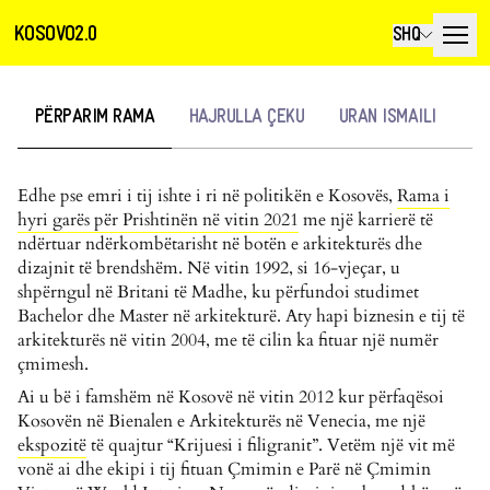
KOSOVO2.0
SHQ
PËRPARIM RAMA
HAJRULLA ÇEKU
URAN ISMAILI
BE
Edhe pse emri i tij ishte i ri në politikën e Kosovës,
Rama i
hyri garës për Prishtinën në vitin 2021
me një karrierë të
ndërtuar ndërkombëtarisht në botën e arkitekturës dhe
dizajnit të brendshëm. Në vitin 1992, si 16-vjeçar, u
shpërngul në Britani të Madhe, ku përfundoi studimet
Bachelor dhe Master në arkitekturë. Aty hapi biznesin e tij të
arkitekturës në vitin 2004, me të cilin ka fituar një numër
çmimesh.
Ai u bë i famshëm në Kosovë në vitin 2012 kur përfaqësoi
Kosovën në Bienalen e Arkitekturës në Venecia, me një
ekspozitë
të quajtur “Krijuesi i filigranit”. Vetëm një vit më
vonë ai dhe ekipi i tij fituan Çmimin e Parë në Çmimin