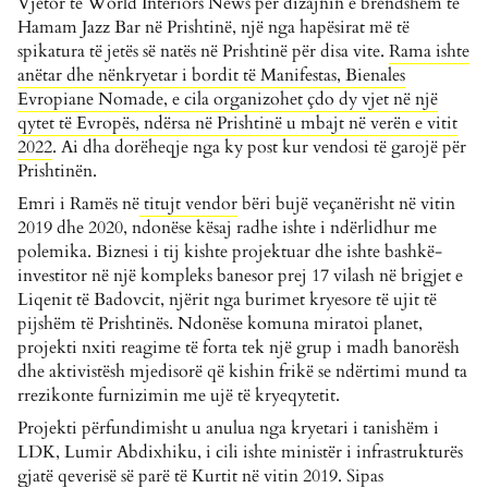
Vjetor të World Interiors News për dizajnin e brendshëm të
Hamam Jazz Bar në Prishtinë, një nga hapësirat më të
spikatura të jetës së natës në Prishtinë për disa vite.
Rama ishte
anëtar dhe nënkryetar i bordit të Manifestas, Bienales
Evropiane Nomade, e cila organizohet çdo dy vjet në një
qytet të Evropës, ndërsa në Prishtinë u mbajt në verën e vitit
2022
. Ai dha dorëheqje nga ky post kur vendosi të garojë për
Prishtinën.
Emri i Ramës në
titujt vendor
bëri bujë veçanërisht në vitin
2019 dhe 2020, ndonëse kësaj radhe ishte i ndërlidhur me
polemika. Biznesi i tij kishte projektuar dhe ishte bashkë-
investitor në një kompleks banesor prej 17 vilash në brigjet e
Liqenit të Badovcit, njërit nga burimet kryesore të ujit të
pijshëm të Prishtinës. Ndonëse komuna miratoi planet,
projekti nxiti reagime të forta tek një grup i madh banorësh
dhe aktivistësh mjedisorë që kishin frikë se ndërtimi mund ta
rrezikonte furnizimin me ujë të kryeqytetit.
Projekti përfundimisht u anulua nga kryetari i tanishëm i
LDK, Lumir Abdixhiku, i cili ishte ministër i infrastrukturës
gjatë qeverisë së parë të Kurtit në vitin 2019. Sipas