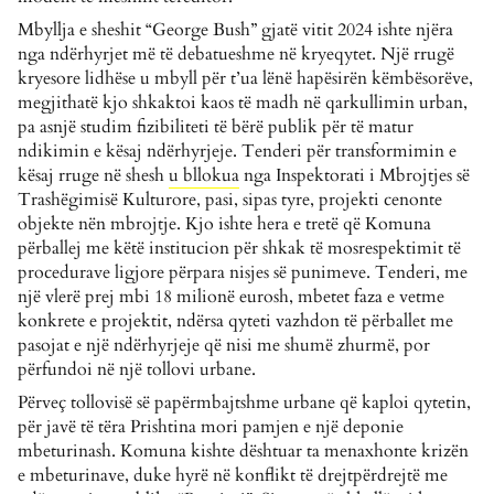
Mbyllja e sheshit “George Bush” gjatë vitit 2024 ishte njëra
nga ndërhyrjet më të debatueshme në kryeqytet. Një rrugë
kryesore lidhëse u mbyll për t’ua lënë hapësirën këmbësorëve,
megjithatë kjo shkaktoi kaos të madh në qarkullimin urban,
pa asnjë studim fizibiliteti të bërë publik për të matur
ndikimin e kësaj ndërhyrjeje. Tenderi për transformimin e
kësaj rruge në shesh
u bllokua
nga Inspektorati i Mbrojtjes së
Trashëgimisë Kulturore, pasi, sipas tyre, projekti cenonte
objekte nën mbrojtje. Kjo ishte hera e tretë që Komuna
përballej me këtë institucion për shkak të mosrespektimit të
procedurave ligjore përpara nisjes së punimeve. Tenderi, me
një vlerë prej mbi 18 milionë eurosh, mbetet faza e vetme
konkrete e projektit, ndërsa qyteti vazhdon të përballet me
pasojat e një ndërhyrjeje që nisi me shumë zhurmë, por
përfundoi në një tollovi urbane.
Përveç tollovisë së papërmbajtshme urbane që kaploi qytetin,
për javë të tëra Prishtina mori pamjen e një deponie
mbeturinash. Komuna kishte dështuar ta menaxhonte krizën
e mbeturinave, duke hyrë në konflikt të drejtpërdrejtë me