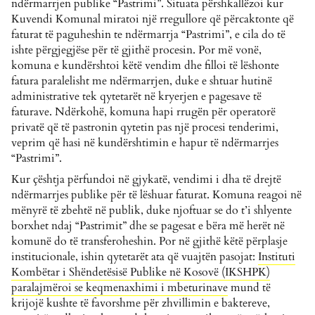
ndërmarrjen publike “Pastrimi”. Situata përshkallëzoi kur
Kuvendi Komunal miratoi një rregullore që përcaktonte që
faturat të paguheshin te ndërmarrja “Pastrimi”, e cila do të
ishte përgjegjëse për të gjithë procesin. Por më vonë,
komuna
e kundërshtoi këtë vendim dhe filloi të lëshonte
fatura paralelisht me ndërmarrjen, duke e shtuar hutinë
administrative tek qytetarët në kryerjen e pagesave të
faturave. Ndërkohë, komuna hapi rrugën për operatorë
privatë që të pastronin qytetin pas një procesi tenderimi,
veprim që hasi në kundërshtimin e hapur të ndërmarrjes
“Pastrimi”.
Kur çështja përfundoi në gjykatë, vendimi i dha të drejtë
ndërmarrjes publike për të lëshuar faturat. Komuna reagoi në
mënyrë të zbehtë në publik, duke njoftuar se do t’i shlyente
borxhet ndaj “Pastrimit” dhe se pagesat e bëra më herët në
komunë do të transferoheshin. Por në gjithë këtë përplasje
institucionale, ishin qytetarët ata që vuajtën pasojat:
Instituti
Kombëtar i Shëndetësisë Publike në Kosovë (IKSHPK)
paralajmëroi se keqmenaxhimi i mbeturinave
mund të
krijojë kushte të favorshme për zhvillimin e baktereve,