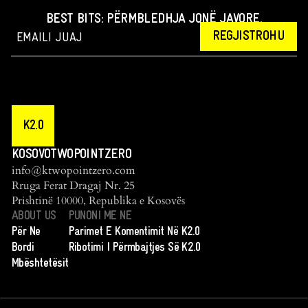
BEST BITS: PËRMBLEDHJA JONË JAVORE.
REGJISTROHU
K2.0
KOSOVOTWOPOINTZERO
info@ktwopointzero.com
Rruga Ferat Dragaj Nr. 25
Prishtinë 10000, Republika e Kosovës
ABOUT US
PUNONI ME NE
Për Ne
Parimet E Komentimit Në K2.0
Bordi
Ribotimi I Përmbajtjes Së K2.0
Mbështetësit