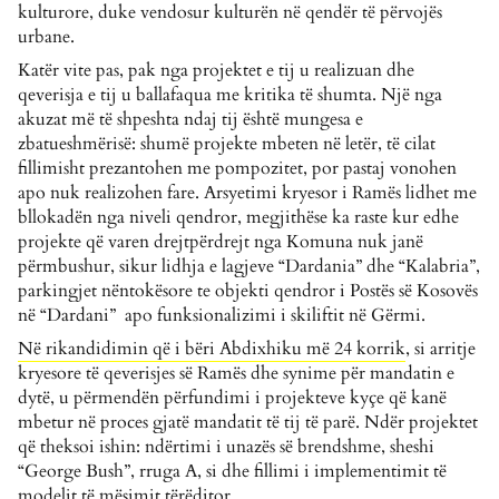
kulturore, duke vendosur kulturën në qendër të përvojës
urbane.
Katër vite pas, pak nga projektet e tij u realizuan dhe
qeverisja e tij u ballafaqua me kritika të shumta. Një nga
akuzat më të shpeshta ndaj tij është mungesa e
zbatueshmërisë: shumë projekte mbeten në letër, të cilat
fillimisht prezantohen me pompozitet, por pastaj vonohen
apo nuk realizohen fare. Arsyetimi kryesor i Ramës lidhet me
bllokadën nga niveli qendror, megjithëse ka raste kur edhe
projekte që varen drejtpërdrejt nga Komuna nuk janë
përmbushur, sikur lidhja e lagjeve “Dardania” dhe “Kalabria”,
parkingjet nëntokësore te objekti qendror i Postës së Kosovës
në “Dardani” apo funksionalizimi i skiliftit në Gërmi.
Në rikandidimin që i bëri Abdixhiku më 24 korrik
, si arritje
kryesore të qeverisjes së Ramës dhe synime për mandatin e
dytë, u përmendën përfundimi i projekteve kyçe që kanë
mbetur në proces gjatë mandatit të tij të parë. Ndër projektet
që theksoi ishin: ndërtimi i unazës së brendshme, sheshi
“George Bush”, rruga A, si dhe fillimi i implementimit të
modelit të mësimit tërëditor.