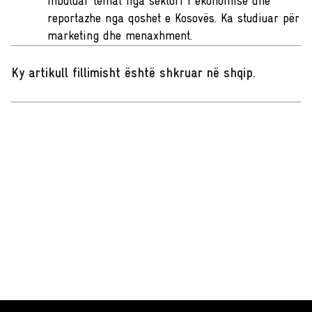
mbuluar temat nga sektori i ekonomisë dhe
reportazhe nga qoshet e Kosovës. Ka studiuar për
marketing dhe menaxhment.
Ky artikull fillimisht është shkruar në shqip
.