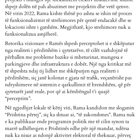
shpejt dolën në pah abuzimet me projektin dhe vetë qenve.
Në vitin 2022, Rama kishte thënë po ashtu se ishin në proces
të funksionalizimit të strehimores për qentë endacakë dhe se
lokacioni ishte i gatshëm. Megjithatë, kjo strehimore nuk u
funksionalizua asnjëherë.
Retorika vizionare e Ramës shpesh perceptohet si e shkëputur
nga realiteti i përditshëm i qytetarëve, të cilët vazhdojnë të
përballen me probleme bazike si mbeturinat, mungesa e
parkingjeve dhe infrastruktura e dobët. Një nga kritikat më
të shpeshta ndaj tij lidhet me shkëputjen nga realiteti i
përditshëm, siç janë kolonat e gjata në trafik, veçanërisht pas
ndryshimeve në sistemin e qarkullimit të brendshëm, që për
qytetarët janë reale, por që ai këmbëngul t’i quajë
“perceptim”.
Në zgjedhjet lokale të këtij viti, Rama kandidon me sloganin
“Prishtina përtej”, siç ka shtuar ai, “të zakonshmes”.
Rama nuk
e ka publikuar ende programin politik me të cilin synon ta
marrë udhëheqjen e Prishtinës edhe për një mandat, ndërsa
nuk ka nisur as ndonjë aktivitet elektoral të theksuar, përveç