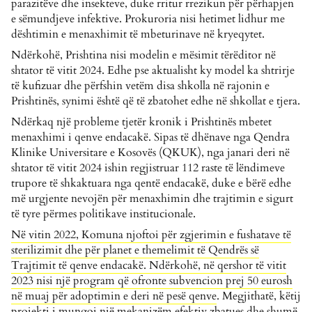
parazitëve dhe insekteve, duke rritur rrezikun për përhapjen
e sëmundjeve infektive.
Prokuroria nisi hetimet lidhur me
dështimin e menaxhimit të mbeturinave në kryeqytet.
Ndërkohë, Prishtina nisi modelin e mësimit tërëditor në
shtator të vitit 2024. Edhe pse aktualisht ky model ka shtrirje
të kufizuar dhe përfshin vetëm disa shkolla në rajonin e
Prishtinës, synimi është që të zbatohet edhe në shkollat e tjera.
Ndërkaq një probleme tjetër kronik i Prishtinës mbetet
menaxhimi i qenve endacakë. Sipas të dhënave nga Qendra
Klinike Universitare e Kosovës (QKUK), nga janari deri në
shtator të vitit 2024 ishin regjistruar 112 raste të lëndimeve
trupore të shkaktuara nga qentë endacakë, duke e bërë edhe
më urgjente nevojën për menaxhimin dhe trajtimin e sigurt
të tyre përmes politikave institucionale.
Në vitin 2022, Komuna njoftoi për zgjerimin e fushatave të
sterilizimit dhe për planet e themelimit të Qendrës së
Trajtimit të qenve endacakë. Ndërkohë, në qershor të vitit
2023 nisi një program që ofronte subvencion prej 50 eurosh
në muaj për adoptimin e deri në pesë qenve
. Megjithatë, këtij
projekti i mungoi një mekanizëm efektiv zbatues dhe shumë