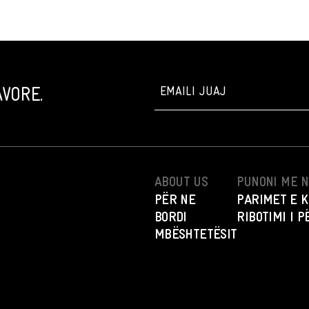
VORE.
ABOUT US
PUNONI ME 
PËR NE
PARIMET E K
BORDI
RIBOTIMI I 
MBËSHTETËSIT