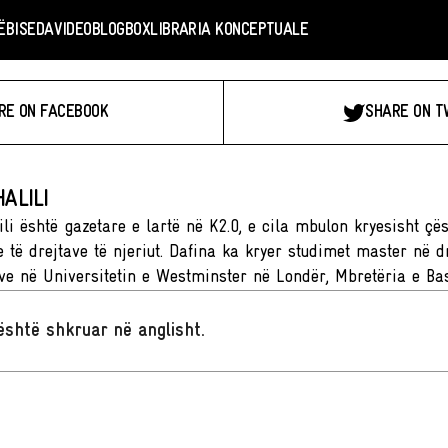
Ë
BISEDA
VIDEO
BLOGBOX
LIBRARIA KONCEPTUALE
RE ON FACEBOOK
SHARE ON T
ALILI
li është gazetare e lartë në K2.0, e cila mbulon kryesisht çës
 të drejtave të njeriut. Dafina ka kryer studimet master në dr
e në Universitetin e Westminster në Londër, Mbretëria e Ba
t është shkruar në anglisht
.