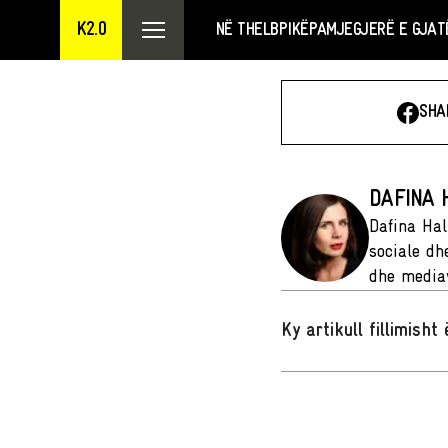
K2.0
NË THELB
PIKËPAMJE
GJERË E GJAT
SHA
DAFINA H
Dafina Hali
sociale dhe
dhe mediav
Ky artikull fillimish