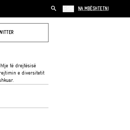
SHQ
NA MBËSHTETNI
WITTER
htje të drejtësisë
ejtimin e diversitetit
shkuar.