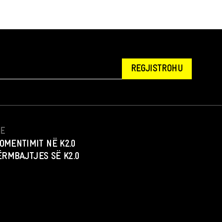
REGJISTROHU
NE
OMENTIMIT NË K2.0
PËRMBAJTJES SË K2.0