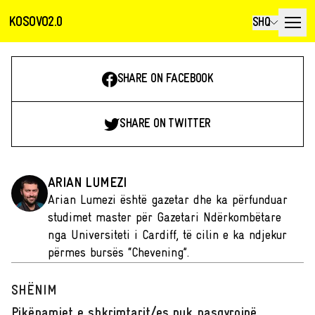
KOSOVO2.0
SHQ
SHARE ON FACEBOOK
SHARE ON TWITTER
ARIAN LUMEZI
Arian Lumezi është gazetar dhe ka përfunduar
studimet master për Gazetari Ndërkombëtare
nga Universiteti i Cardiff, të cilin e ka ndjekur
përmes bursës “Chevening”.
SHËNIM
Pikëpamjet e shkrimtarit/es nuk pasqyrojnë